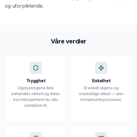
Gjeldsordning
og uforpliktende.
Inkassohjelp
LÅN & KREDITT
Smålån
Våre verdier
Lån uten sikkerhet
Kredittkort
Lån på dagen
Trygghet
Enkelhet
Opplysningene dine
Et enkelt skjema og
behandles sikkert og deles
oversiktlige tilbud — uten
kun med partnere du selv
kompliserte prosesser.
samtykker til.