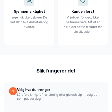
Gjennomsiktighet
Kunden først
Ingen skjulte gebyrer. Du
Vi jobber for deg, ikke
vet alltid hva du betaler og
partnerne våre. Målet er
hvorfor.
alltid det beste tilbudet for
din situasjon.
Slik fungerer det
Velg hva du trenger
1
Lån, forsikring, refinansiering eller gjeldshjelp — velg det
som passer deg.