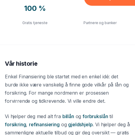
Forbrukslån
100 %
Flere
Boliglån
Gratis tjeneste
Partnere og banker
Tannlege
Reise
Møbler
El-sykkel
Vår historie
FORSIKRING & LEASING
Enkel Finansiering ble startet med en enkel idé: det
Forsikring
burde ikke være vanskelig å finne gode vilkår på lån og
forsikring. For mange nordmenn er prosessen
Leasing
forvirrende og tidkrevende. Vi ville endre det.
GJELD & REFINANSIERIN
Vi hjelper deg med alt fra
billån
og
forbrukslån
til
Refinansiering
forsikring
,
refinansiering
og
gjeldshjelp
. Vi hjelper deg å
Samlelån
sammenligne aktuelle tilbud og gir deg oversikt — gratis