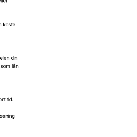
ller
n koste
elen din
n, som
lån
rt tid.
løsning