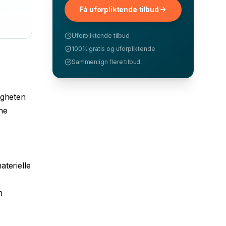
Få uforpliktende tilbud
Uforpliktende tilbud
100% gratis og uforpliktende
Sammenlign flere tilbud
ligheten
ne
aterielle
n