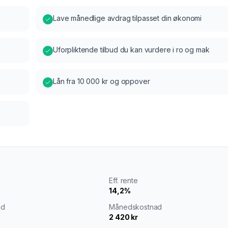
Lave månedlige avdrag tilpasset din økonomi
Uforpliktende tilbud du kan vurdere i ro og mak
Lån fra 10 000 kr og oppover
Eff. rente
14,2%
ad
Månedskostnad
2 420 kr