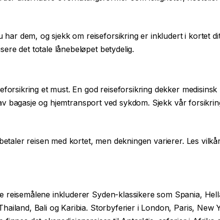
u har dem, og sjekk om
reiseforsikring
er inkludert i kortet dit
ere det totale lånebeløpet betydelig.
eforsikring et must. En god reiseforsikring dekker medisinsk
tap av bagasje og hjemtransport ved sykdom. Sjekk vår
forsikri
 betaler reisen med kortet, men dekningen varierer. Les vilkå
e reisemålene inkluderer Syden-klassikere som Spania, Hell
hailand, Bali og Karibia. Storbyferier i London, Paris, New 