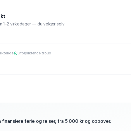
akt
en 1–2 virkedager — du velger selv
liktende
Uforpliktende tilbud
å finansiere ferie og reiser, fra 5 000 kr og oppover.