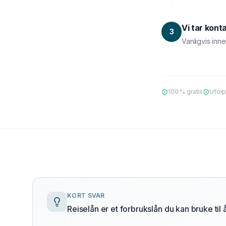
Vi tar kont
3
Vanligvis inn
100 % gratis
Uforp
KORT SVAR
Hva er et reiselån?
Reiselån er et forbrukslån du kan bruke til 