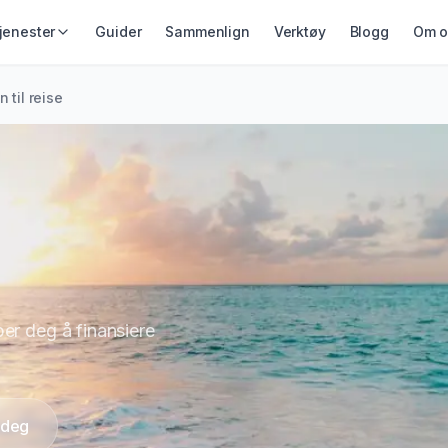
jenester
Guider
Sammenlign
Verktøy
Blogg
Om o
IKRING &
GJELD &
LÅN & KREDITT
n til reise
ING
REFINANSIERING
Smålån
ikring
Refinansiering
Lån uten sikkerhet
ing
Samlelån
Kredittkort
Gjeldsordning
Lån på dagen
Inkassohjelp
er deg å finansiere
i deg