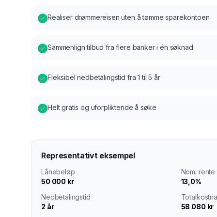
Realiser drømmereisen uten å tømme sparekontoen
Sammenlign tilbud fra flere banker i én søknad
Fleksibel nedbetalingstid fra 1 til 5 år
Helt gratis og uforpliktende å søke
Representativt eksempel
Lånebeløp
Nom. rente
50 000 kr
13,0%
Nedbetalingstid
Totalkostn
2 år
58 080 kr