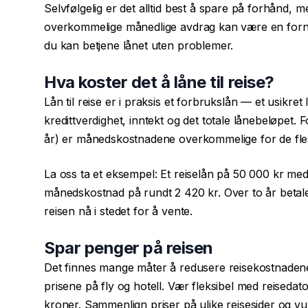
Selvfølgelig er det alltid best å spare på forhånd, men 
overkommelige månedlige avdrag kan være en fornuf
du kan betjene lånet uten problemer.
Hva koster det å låne til reise?
Lån til reise er i praksis et
forbrukslån
— et usikret 
kredittverdighet, inntekt og det totale lånebeløpet
år) er månedskostnadene overkommelige for de fle
La oss ta et eksempel: Et reiselån på 50 000 kr med
månedskostnad på rundt 2 420 kr. Over to år betaler
reisen nå i stedet for å vente.
Spar penger på reisen
Det finnes mange måter å redusere reisekostnadene p
prisene på fly og hotell. Vær fleksibel med reised
kroner. Sammenlign priser på ulike reisesider og vur