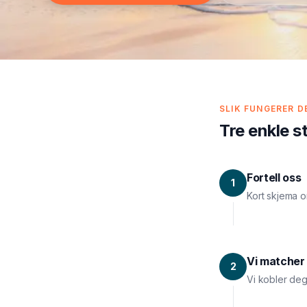
SLIK FUNGERER D
Tre enkle s
Fortell oss
1
Kort skjema o
Vi matcher
2
Vi kobler deg