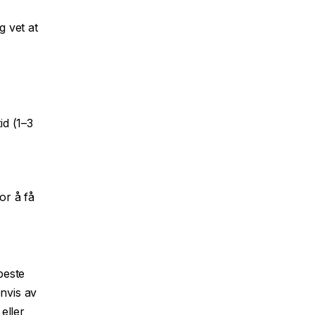
 vet at
id (1–3
or å få
beste
nvis av
eller