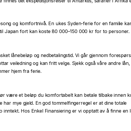
nnes det ekspedisjonsreiser til Antarktis, safarier i Afrika e
esong og komfortnivå. En ukes Syden-ferie for en familie ka
l Japan fort kan koste 80 000–150 000 kr for to personer.
sket lånebeløp og nedbetalingstid. Vi går gjennom forespørs
ttar veiledning og kan fritt velge. Sjekk også våre andre lå
mer hjem fra ferie.
se bør være et beløp du komfortabelt kan betale tilbake innen ko
e har mye gjeld. En god tommelfingerregel er at dine totale
 inntekt. Hos Enkel Finansiering er vi opptatt av å finne en 