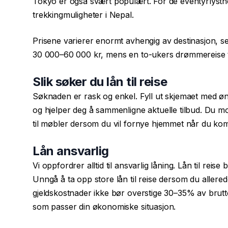
Tokyo er også svært populært. For de eventyrlystne fi
trekkingmuligheter i Nepal.
Prisene varierer enormt avhengig av destinasjon, s
30 000–60 000 kr, mens en to-ukers drømmereise ti
Slik søker du lån til reise
Søknaden er rask og enkel. Fyll ut skjemaet med øn
og hjelper deg å sammenligne aktuelle tilbud. Du mo
til møbler
dersom du vil fornye hjemmet når du kom
Lån ansvarlig
Vi oppfordrer alltid til ansvarlig låning. Lån til rei
Unngå å ta opp store lån til reise dersom du allered
gjeldskostnader ikke bør overstige 30–35% av brutto
som passer din økonomiske situasjon.