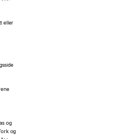
t eller
ngsside
rene
as og
York og