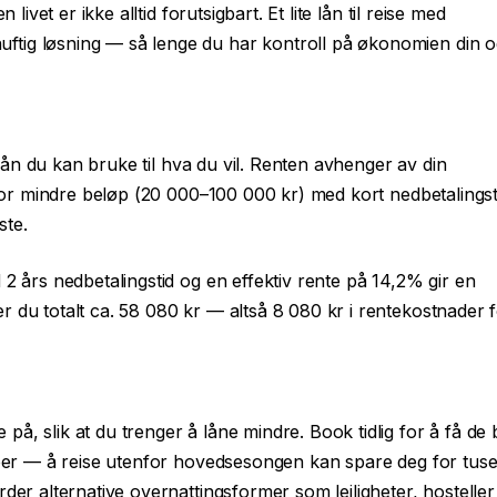
livet er ikke alltid forutsigbart. Et lite lån til reise med
tig løsning — så lenge du har kontroll på økonomien din og
lån du kan bruke til hva du vil. Renten avhenger av din
. For mindre beløp (20 000–100 000 kr) med kort nedbetalingst
ste.
 2 års nedbetalingstid og en effektiv rente på 14,2% gir en
 du totalt ca. 58 080 kr — altså 8 080 kr i rentekostnader f
å, slik at du trenger å låne mindre. Book tidlig for å få de 
atoer — å reise utenfor hovedsesongen kan spare deg for tuse
der alternative overnattingsformer som leiligheter, hosteller 