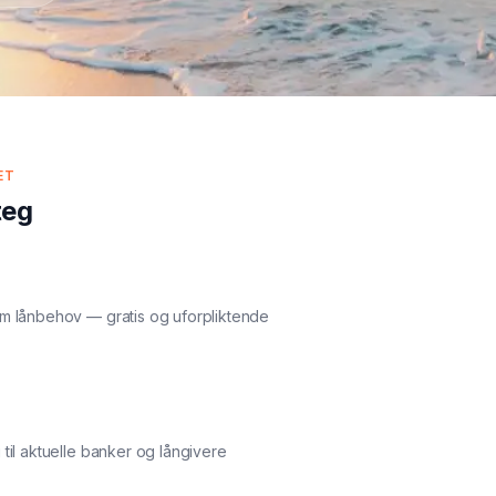
ET
teg
m lånbehov — gratis og uforpliktende
 til aktuelle banker og långivere