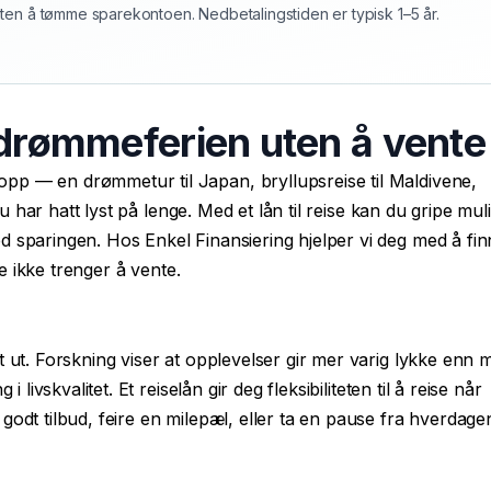
ten å tømme sparekontoen. Nedbetalingstiden er typisk 1–5 år.
r drømmeferien uten å vente
pp — en drømmetur til Japan, bryllupsreise til Maldivene,
 du har hatt lyst på lenge. Med et lån til reise kan du gripe mu
d sparingen. Hos Enkel Finansiering hjelper vi deg med å fin
ne ikke trenger å vente.
 ut. Forskning viser at opplevelser gir mer varig lykke enn m
 livskvalitet. Et reiselån gir deg fleksibiliteten til å reise når
godt tilbud, feire en milepæl, eller ta en pause fra hverdage