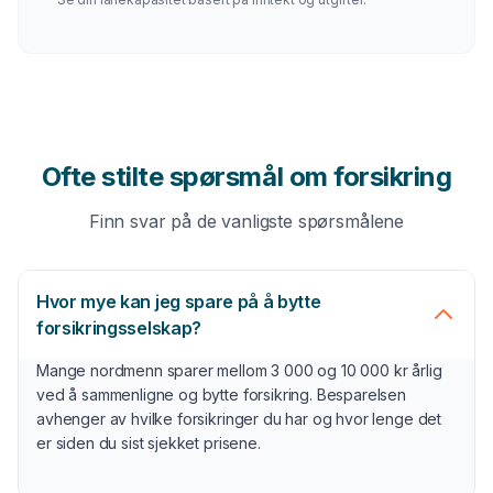
tvert imot kan premien stige gradvis uten at du legger
merke til det.
Hva påvirker forsikringspremien?
Forsikringspremien beregnes basert på risikofaktorer
som varierer mellom forsikringstyper. For bilforsikring
Ofte stilte spørsmål om forsikring
er de viktigste faktorene bilens merke og modell, din
alder og kjøreerfaring, bosted, årlig kjørelengde og
Finn svar på de vanligste spørsmålene
skadehistorikk. For innboforsikring er boligens
størrelse, beliggenhet og sikkerhetstiltak (alarm,
brannvarsler) viktig.
Hvor mye kan jeg spare på å bytte
forsikringsselskap?
Egenandelen påvirker også premien. Høyere egenandel
Mange nordmenn sparer mellom 3 000 og 10 000 kr årlig
gir lavere premie, men du betaler mer selv ved skade.
ved å sammenligne og bytte forsikring. Besparelsen
Finn en balanse som passer din økonomi og
avhenger av hvilke forsikringer du har og hvor lenge det
er siden du sist sjekket prisene.
risikotoleranse.