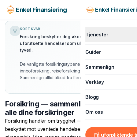
Enkel Finansiering
Enkel Finansier
KORT SVAR
Tjenester
Hva er forsikring?
Forsikring beskytter deg økonomisk mot
uforutsette hendelser som ulykker, skader og
tyveri.
Guider
KJØRETØY
De vanligste forsikringstypene er bilforsikring,
Sammenlign
innboforsikring, reiseforsikring og personforsikring.
Billån
Sammenlign alltid tilbud fra flere selskaper.
Verktøy
MC-lån
Båtlån
Blogg
Forsikring — sammenlign og spar på
Caravanlån
alle dine forsikringer
Om oss
Snøscooterlån
Forsikring handler om trygghet — å vite at du er
beskyttet mot uventede hendelser som kan ramme deg
BOLIG & LIVSSTIL
Få uforpliktende t