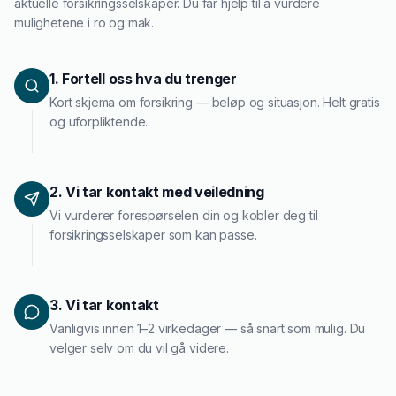
forsikring.
aktuelle
forsikringsselskaper
. Du får hjelp til å vurdere
Gjeldsordning
mulighetene i ro og mak.
Inkassohjelp
MC-forsikring:
Dekning for motorsykkel, tilpasset
sesongbruk og ulike MC-typer. Mange MC-eiere kan
1
.
Fortell oss hva du trenger
LÅN & KREDITT
spare mye ved å velge sesongforsikring som reduserer
Kort skjema om forsikring — beløp og situasjon. Helt gratis
Smålån
premien i månedene sykkelen står parkert. Sjekk også
og uforpliktende.
MC-lån
for finansiering av motorsykkelen.
Lån uten sikkerhet
Kredittkort
Båtforsikring:
Ansvar og kasko for alle typer båter —
2
.
Vi tar kontakt med veiledning
fra sjekte til cabincruiser. Ansvarsforsikring er lovpålagt
Lån på dagen
Vi vurderer forespørselen din og kobler deg til
forsikringsselskaper som kan passe.
for båter med motor, og kasko anbefales sterkt. Se
båtlån
for finansiering.
3
.
Vi tar kontakt
Reiseforsikring:
Dekning for medisinsk behandling i
Vanligvis innen 1–2 virkedager — så snart som mulig. Du
utlandet, avbestilling, bagasjetap og hjemtransport. Helt
velger selv om du vil gå videre.
nødvendig for alle utenlandsreiser — og ofte rimeligere
enn du tror.