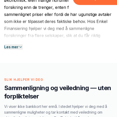
økonomisk. Men mange nordmenn betaler mer for
Forbrukslån
forsikring enn de trenger, enten fordi de ikke har
Boliglån
sammenlignet priser eller fordi de har ugunstige avtaler
som ikke er tilpasset deres faktiske behov. Hos Enkel
Tannlege
Finansiering hjelper vi deg med å sammenligne
Reise
forsikringer fra flere selskaper, slik at du får riktig
dekning til best mulig pris.
Møbler
Les mer
El-sykkel
Hvilke forsikringer tilbyr vi hjelp med?
Vi hjelper deg med å sammenligne de vanligste
FORSIKRING & LEASING
forsikringstypene for privatpersoner:
Forsikring
SLIK HJELPER VI DEG
Leasing
Bilforsikring:
Ansvar, delkasko og fullkasko for
Sammenligning og veiledning — uten
personbil. Bilforsikring er lovpålagt for alle registrerte
GJELD & REFINANSIERIN
forpliktelser
kjøretøy i Norge, og prisforskjellene mellom selskaper
Refinansiering
kan være betydelige. Dersom du nettopp har kjøpt bil
Vi viser ikke bankkort her ennå. I stedet hjelper vi deg med å
med
billån
, er det spesielt viktig å finne en god
Samlelån
sammenligne muligheter og tar kontakt med veiledning om