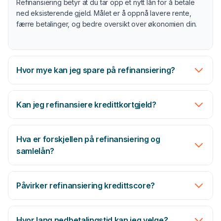
Refinansiering betyr at du tar opp et nytt lån for å betale
ned eksisterende gjeld. Målet er å oppnå lavere rente,
Samle dyr gjeld til ett lån med potensielt lavere rente
færre betalinger, og bedre oversikt over økonomien din.
Én nedbetaling per måned — enklere hverdag og bedre
oversikt
Hvor mye kan jeg spare på refinansiering?
Sammenlign tilbud fra flere banker — vi finner det beste
for deg
Kan jeg refinansiere kredittkortgjeld?
Uforpliktende tilbud — du velger selv
Hva er forskjellen på refinansiering og
samlelån?
Refinansier kredittkort, smålån og handlekontoer i ett lån
Påvirker refinansiering kredittscore?
Lavere rente enn kredittkort — typisk 8–15 % vs. 20–25
%
Hvor lang nedbetalingstid kan jeg velge?