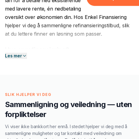
lån for å betale ned eksisterende gjeld — og sitter igjen
Forbrukslån
med lavere rente, én nedbetaling per måned, og bedre
Boliglån
oversikt over økonomien din. Hos Enkel Finansiering
hjelper vi deg å sammenligne refinansieringstilbud, slik
Tannlege
at du lettere finner en løsning som passer.
Reise
Hva er refinansiering?
Møbler
Les mer
Refinansiering innebærer at du erstatter ett eller flere
El-sykkel
eksisterende lån med ett nytt lån, vanligvis til en lavere
rente. Det nye lånet brukes til å innfri den gamle
FORSIKRING & LEASING
gjelden, og du betaler deretter kun på det nye lånet.
Forsikring
Dette er spesielt gunstig dersom du har kredittkortgjeld
SLIK HJELPER VI DEG
Leasing
med renter på 20–25 %, smålån med høye gebyrer,
Sammenligning og veiledning — uten
eller flere forbrukslån du ønsker å samle.
GJELD & REFINANSIERIN
forpliktelser
Refinansiering
Hvem bør vurdere refinansiering?
Vi viser ikke bankkort her ennå. I stedet hjelper vi deg med å
Refinansiering lønner seg i flere tilfeller: Du har
Samlelån
sammenligne muligheter og tar kontakt med veiledning om