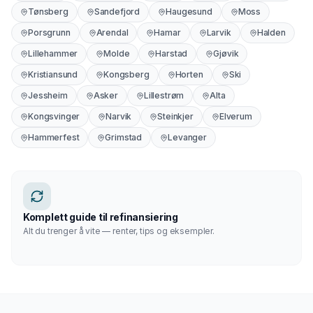
Tønsberg
Sandefjord
Haugesund
Moss
Porsgrunn
Arendal
Hamar
Larvik
Halden
Lillehammer
Molde
Harstad
Gjøvik
Kristiansund
Kongsberg
Horten
Ski
Jessheim
Asker
Lillestrøm
Alta
Kongsvinger
Narvik
Steinkjer
Elverum
Hammerfest
Grimstad
Levanger
Komplett guide til refinansiering
Alt du trenger å vite — renter, tips og eksempler.