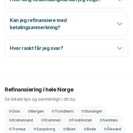
100 % gratis og uforpliktende søknad
Kan jeg refinansiere med
Digital signering med BankID — banken innfrir gammel
betalingsanmerkning?
gjeld direkte
Hvor raskt får jeg svar?
Representativt eksempel
Lånebeløp
Nom. rente
200 000 kr
9,5%
Eff. rente
Nedbetalingstid
Refinansiering
i hele Norge
10,8%
5 år
Se lokale tips og sammenlign i din by.
Totalkostnad
Månedskostnad
254 400 kr
4 240 kr
Oslo
Bergen
Trondheim
Stavanger
Kristiansand
Drammen
Fredrikstad
Sandnes
Tromsø
Sarpsborg
Skien
Bodø
Ålesund