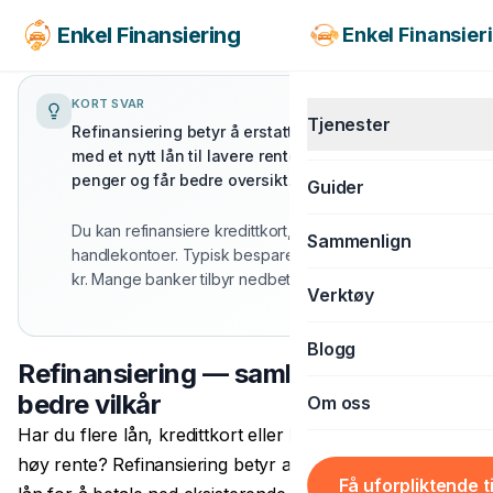
Enkel Finansiering
Enkel Finansier
KORT SVAR
Tjenester
Hva er refinansiering?
Refinansiering betyr å erstatte eksisterende gjeld
med et nytt lån til lavere rente — slik at du sparer
penger og får bedre oversikt.
Guider
KJØRETØY
Du kan refinansiere kredittkort, smålån og
Sammenlign
handlekontoer. Typisk besparelse er 20 000–80 000
Billån
kr. Mange banker tilbyr nedbetalingstid på 1–15 år.
Verktøy
MC-lån
Båtlån
Blogg
Refinansiering — samle dyr gjeld til
Caravanlån
bedre vilkår
Om oss
Snøscooterlån
Har du flere lån, kredittkort eller handlekontoer med
høy rente? Refinansiering betyr at du tar opp ett nytt
BOLIG & LIVSSTIL
Få uforpliktende t