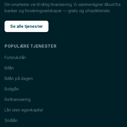
Din smarteste vei til riktig finansiering. Vi sammenligner tilbud fra
banker og forsikringsselskaper — gratis og uforpliktende.
Se alle tjenester
POPULÆRE TJENESTER
Forbrukslån
Billån
Billån på dagen
Boliglån
Refinansiering
Lån uten egenkapital
Smålån