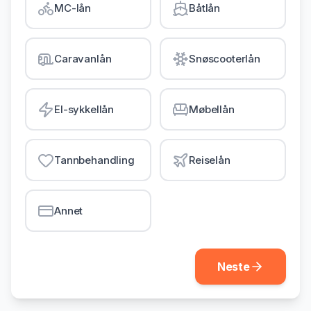
MC-lån
Båtlån
Gjeldsordning
Inkassohjelp
Caravanlån
Snøscooterlån
LÅN & KREDITT
Smålån
El-sykkellån
Møbellån
Lån uten sikkerhet
Kredittkort
Tannbehandling
Reiselån
Lån på dagen
Annet
Neste