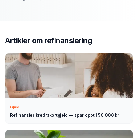
Slik fungerer prosessen
Send søknad
1
Fyll ut vårt enkle skjema — det tar bare noen minutter.
Velg refinansiering som type.
Artikler om
refinansiering
Vi tar kontakt
2
Vi går gjennom forespørselen din og tar kontakt med
veiledning — normalt innen 1–2 virkedager.
Velg selv
3
Gjeld
Sammenlign aktuelle tilbud i ro og mak, og velg det som
passer deg — helt uforpliktende.
Refinansier kredittkortgjeld — spar opptil 50 000 kr