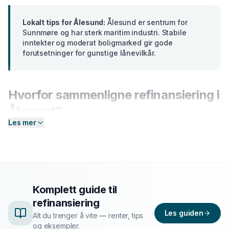
Lokalt tips for
Ålesund
:
Ålesund er sentrum for
Sunnmøre og har sterk maritim industri. Stabile
inntekter og moderat boligmarked gir gode
forutsetninger for gunstige lånevilkår.
Hvorfor sammenligne
refinansiering
i
Ålesund
?
Les mer
Banker i
Møre og Romsdal
tilbyr ulike renter basert på
din profil. En forskjell på bare 2 prosentpoeng på et lån
på 300 000 kr utgjør over
15 000 kr
i sparte
rentekostnader over 5 år. Hos Enkel Finansiering
sender du én forespørsel — så hjelper vi deg å
Komplett guide til
sammenligne aktuelle tilbud og finne det som passer
refinansiering
deg best.
Les guiden
Alt du trenger å vite — renter, tips
og eksempler.