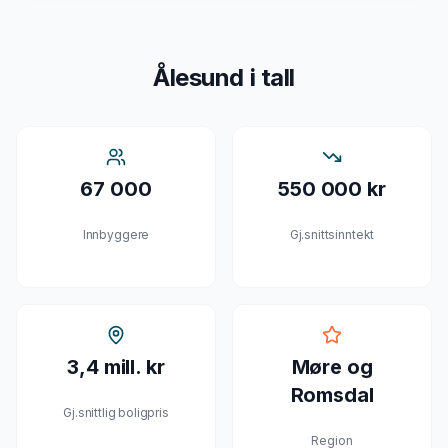
Ålesund
i tall
67 000
550 000 kr
Innbyggere
Gj.snittsinntekt
3,4 mill. kr
Møre og
Romsdal
Gj.snittlig boligpris
Region