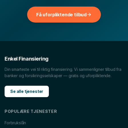
sammenligne flere relevante finansielle tjenester i
Ålesund
. Velg blant lokale sider for andre lånetyper og
Få uforpliktende tilbud
bruk dem til å sammenligne vilkår, renter og hva som
passer økonomien din best.
Billån
i
Ålesund
Forbrukslån
i
Ålesund
Boliglån
i
Ålesund
MC-lån
i
Ålesund
Enkel Finansiering
Båtlån
i
Ålesund
Caravanlån
i
Ålesund
Din smarteste vei til riktig finansiering. Vi sammenligner tilbud fra
Snøscooterlån
i
Ålesund
banker og forsikringsselskaper — gratis og uforpliktende.
Lån til tannlege
i
Ålesund
Se alle tjenester
POPULÆRE TJENESTER
Forbrukslån