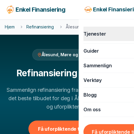
Enkel Finansiering
Enkel Finansier
Hjem
Refinansiering
Ålesund
Tjenester
Guider
Ålesund
,
Møre og Romsdal
KJØRETØY
Sammenlign
Billån
Refinansiering
i
Ålesund
Verktøy
MC-lån
Sammenlign
refinansiering
fra flere banker og finn
Båtlån
Blogg
det beste tilbudet for deg i
Ålesund
. 100% gratis
Caravanlån
og uforpliktende.
Om oss
Snøscooterlån
BOLIG & LIVSSTIL
Få uforpliktende tilbud
Få uforpliktende t