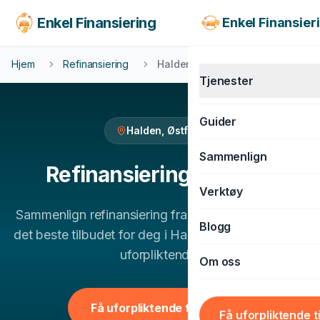
Enkel Finansiering
Enkel Finansier
Hjem
Refinansiering
Halden
Tjenester
Guider
Halden
,
Østfold
KJØRETØY
Sammenlign
Billån
Refinansiering
i
Halden
Verktøy
MC-lån
Sammenlign
refinansiering
fra flere banker og finn
Båtlån
Blogg
det beste tilbudet for deg i
Halden
. 100% gratis og
Caravanlån
uforpliktende.
Om oss
Snøscooterlån
BOLIG & LIVSSTIL
Få uforpliktende tilbud
Få uforpliktende t