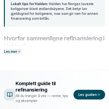
Lokalt tips for
Halden
:
Halden har Norges laveste
boligpriser blant østlandsbyene. Det betyr lav
gjeldsgrad for boligeiere, noe som gir rom for annen
finansiering som billån.
Hvorfor sammenligne
refinansiering
i
Halden
?
Les mer
Banker i
Østfold
tilbyr ulike renter basert på din profil.
En forskjell på bare 2 prosentpoeng på et lån på 300
000 kr utgjør over
15 000 kr
i sparte rentekostnader
over 5 år. Hos Enkel Finansiering sender du én
forespørsel — så hjelper vi deg å sammenligne aktuelle
Komplett guide til
tilbud og finne det som passer deg best.
refinansiering
Les guiden
Alt du trenger å vite — renter, tips
Slik fungerer prosessen
og eksempler.