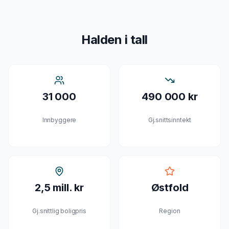
Halden
i tall
31 000
490 000 kr
Innbyggere
Gj.snittsinntekt
2,5 mill. kr
Østfold
Gj.snittlig boligpris
Region