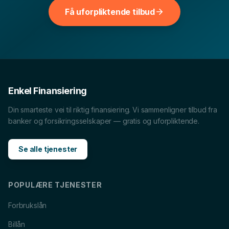
Få uforpliktende tilbud
Billån
i
Halden
Forbrukslån
i
Halden
Boliglån
i
Halden
MC-lån
i
Halden
Båtlån
i
Halden
Caravanlån
i
Halden
Snøscooterlån
i
Halden
Lån til tannlege
i
Halden
Enkel Finansiering
Din smarteste vei til riktig finansiering. Vi sammenligner tilbud fra
banker og forsikringsselskaper — gratis og uforpliktende.
Se alle tjenester
POPULÆRE TJENESTER
Forbrukslån
Billån