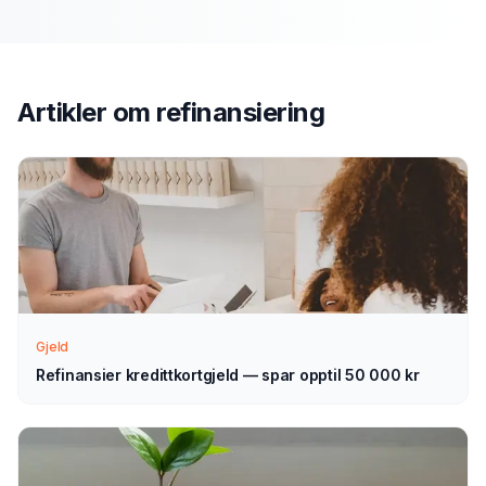
Send søknad
1
Fyll ut vårt enkle skjema — det tar bare noen minutter.
Velg refinansiering som type.
Artikler om
refinansiering
Vi tar kontakt
2
Vi går gjennom forespørselen din og tar kontakt med
veiledning — normalt innen 1–2 virkedager.
Velg selv
3
Sammenlign aktuelle tilbud i ro og mak, og velg det som
passer deg — helt uforpliktende.
Gjeld
Refinansier kredittkortgjeld — spar opptil 50 000 kr
Tips for å få best mulig
refinansiering
i
Halden