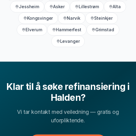
Jessheim
Asker
Lillestrøm
Alta
Kan jeg få refinansiering i Halden med lav
▾
Kongsvinger
Narvik
Steinkjer
kredittscore?
Elverum
Hammerfest
Grimstad
Levanger
Hvor lang tid tar det å få svar på refinansiering-
▾
søknad?
▾
Hva er typisk rente for refinansiering i Østfold?
Klar til å søke
refinansiering
i
Andre finansielle tjenester i
Halden
Halden
?
I tillegg til
refinansiering
hjelper vi deg med å
sammenligne flere relevante finansielle tjenester i
Vi tar kontakt med veiledning — gratis og
Halden
. Velg blant lokale sider for andre lånetyper og
uforpliktende.
bruk dem til å sammenligne vilkår, renter og hva som
passer økonomien din best.