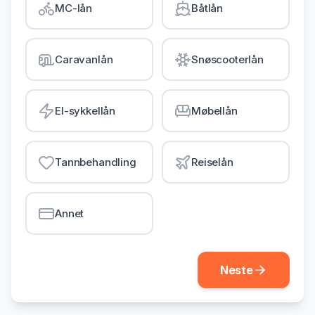
MC-lån
Båtlån
Gjeldsordning
Inkassohjelp
Caravanlån
Snøscooterlån
LÅN & KREDITT
Smålån
El-sykkellån
Møbellån
Lån uten sikkerhet
Kredittkort
Tannbehandling
Reiselån
Lån på dagen
Annet
Neste