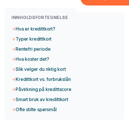
Forbrukslån
Boliglån
INNHOLDSFORTEGNELSE
Tannlege
Hva er kredittkort?
Reise
Typer kredittkort
Møbler
Rentefri periode
El-sykkel
Hva koster det?
Slik velger du riktig kort
FORSIKRING & LEASING
Kredittkort vs. forbrukslån
Forsikring
Påvirkning på kredittscore
Leasing
Smart bruk av kredittkort
GJELD & REFINANSIERIN
Ofte stilte spørsmål
Refinansiering
Samlelån