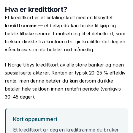
Gjeldsordning
Hva er kredittkort?
Inkassohjelp
Et kredittkort er et betalingskort med en tilknyttet
kredittramme
— et beløp du kan bruke til kjøp og
LÅN & KREDITT
betale tilbake senere. I motsetning til et debetkort, som
Smålån
trekker direkte fra kontoen din, gir kredittkortet deg en
Lån uten sikkerhet
«lånelinje» som du betaler ned månedlig.
Kredittkort
I Norge tilbys kredittkort av alle store banker og noen
Lån på dagen
spesialiserte aktører. Renten er typisk 20–25 % effektiv
rente, men denne betaler du
kun
dersom du ikke
betaler hele saldoen innen rentefri periode (vanligvis
30–45 dager).
Kort oppsummert
Et kredittkort gir deg en kredittramme du bruker