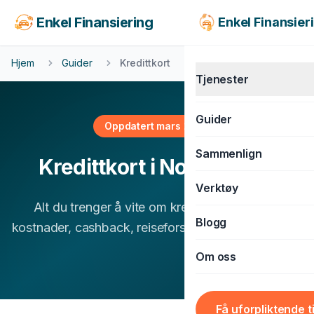
Enkel Finansiering
Enkel Finansier
Hjem
Guider
Kredittkort
Tjenester
Guider
Oppdatert mars 2026
KJØRETØY
Sammenlign
Kredittkort i Norge 2026
Billån
Verktøy
MC-lån
Alt du trenger å vite om kredittkort — typer,
Båtlån
Blogg
kostnader, cashback, reiseforsikring og smart bruk.
Caravanlån
Om oss
Snøscooterlån
BOLIG & LIVSSTIL
Få uforpliktende t