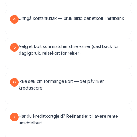
Unngå kontantuttak — bruk alltid debetkort i minibank
4
Velg et kort som matcher dine vaner (cashback for
5
dagligbruk, reisekort for reiser)
Ikke søk om for mange kort — det påvirker
6
kredittscore
Har du kredittkortgjeld? Refinansier til lavere rente
7
umiddelbart