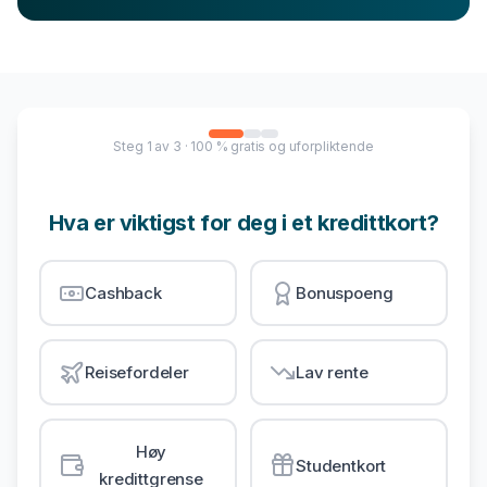
Steg
1
av
3
· 100 % gratis og uforpliktende
Hva er viktigst for deg i et kredittkort?
Cashback
Bonuspoeng
Reisefordeler
Lav rente
Høy
Studentkort
kredittgrense