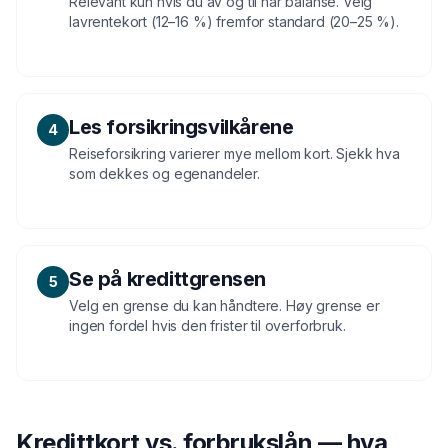
Relevant kun hvis du av og til har balanse. Velg
lavrentekort (12–16 %) fremfor standard (20–25 %).
Les forsikringsvilkårene
4
Reiseforsikring varierer mye mellom kort. Sjekk hva
som dekkes og egenandeler.
Se på kredittgrensen
5
Velg en grense du kan håndtere. Høy grense er
ingen fordel hvis den frister til overforbruk.
Kredittkort vs. forbrukslån — hva