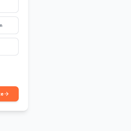
ån
te