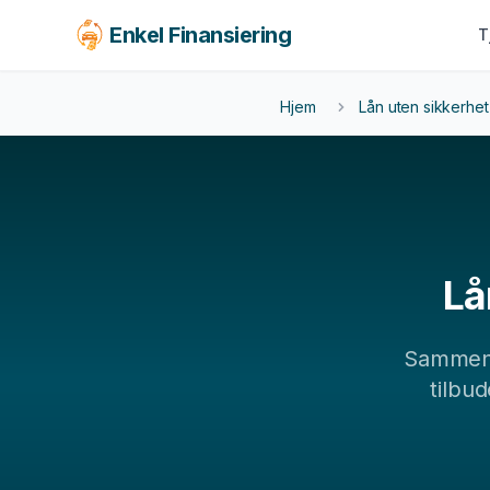
Enkel Finansiering
T
KJØRETØY
BOLIG & LIVSSTIL
FORS
Hjem
Lån uten sikkerhet
LEAS
Billån
Forbrukslån
Fors
MC-lån
Boliglån
Leas
Båtlån
Tannlege
Caravanlån
Reise
Snøscooterlån
Møbler
Lå
El-sykkel
Sammen
Se alle tjenester →
tilbud