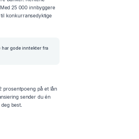
r. Med
25 000
innbyggere
 til konkurransedyktige
 har gode inntekter fra
e 2 prosentpoeng på et lån
ansiering sender du én
 deg best.