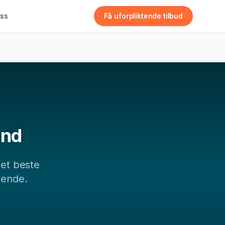
ss
Få uforpliktende tilbud
und
det beste
tende.