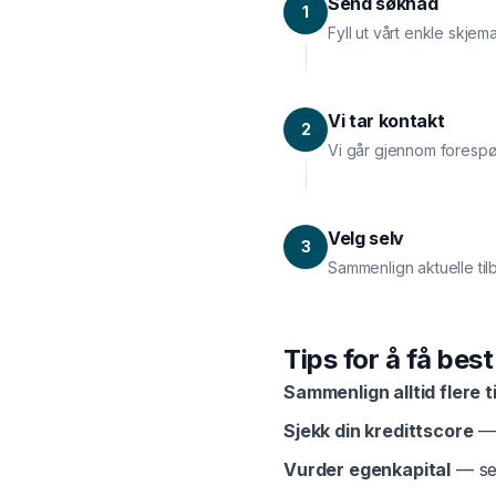
Send søknad
1
Fyll ut vårt enkle skjem
Vi tar kontakt
2
Vi går gjennom forespø
Velg selv
3
Sammenlign aktuelle til
Tips for å få bes
Sammenlign alltid flere t
Sjekk din kredittscore
— 
Vurder egenkapital
— sel