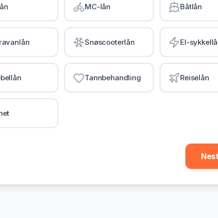
lån
MC-lån
Båtlån
ravanlån
Snøscooterlån
El-sykkell
bellån
Tannbehandling
Reiselån
net
Nes