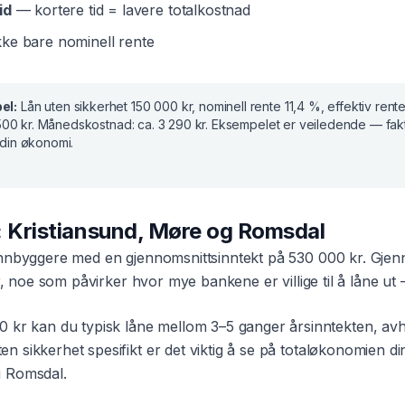
id
— kortere tid = lavere totalkostnad
ke bare nominell rente
el:
Lån uten sikkerhet
150 000 kr
, nominell rente
11,4 %
, effektiv rent
500 kr
. Månedskostnad:
ca. 3 290 kr
. Eksempelet er veiledende — fakt
din økonomi.
:
Kristiansund
,
Møre og Romsdal
nnbyggere med en gjennomsnittsinntekt på
530 000 kr
. Gjen
, noe som påvirker hvor mye bankene er villige til å låne ut —
0 kr
kan du typisk låne mellom 3–5 ganger årsinntekten, avh
ten sikkerhet
spesifikt er det viktig å se på totaløkonomien
 Romsdal
.