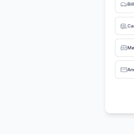
Bil
Ca
Mø
An