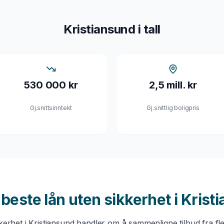
Kristiansund
i tall
530 000 kr
2,5 mill. kr
Gj.snittsinntekt
Gj.snittlig boligpris
u beste
lån uten sikkerhet
i
Krist
kkerhet
i
Kristiansund
handler om å sammenligne tilbud fra fl