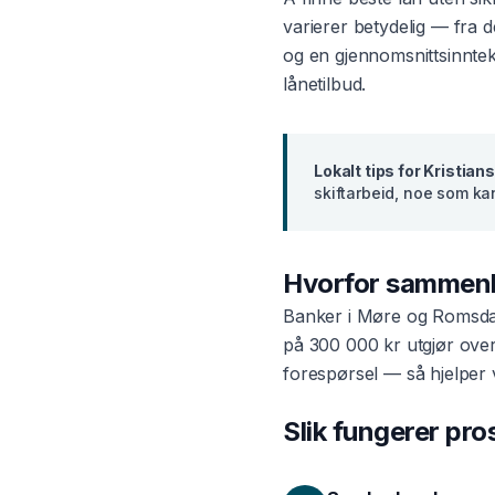
varierer betydelig — fra d
og en gjennomsnittsinnte
lånetilbud.
Lokalt tips for
Kristian
skiftarbeid, noe som ka
Hvorfor sammen
Banker i
Møre og Romsda
på 300 000 kr utgjør ove
forespørsel — så hjelper 
Slik fungerer pr