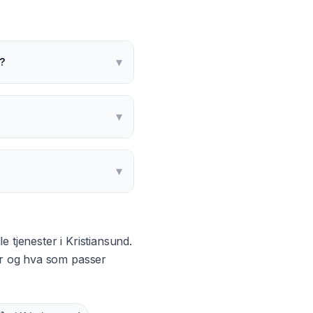
▾
e?
▾
▾
e tjenester i
Kristiansund
.
ter og hva som passer