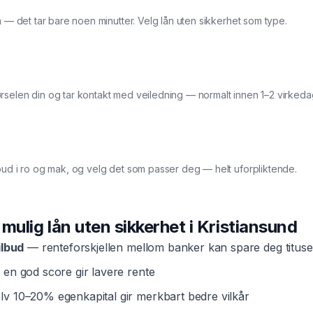
a — det tar bare noen minutter. Velg lån uten sikkerhet som type.
rselen din og tar kontakt med veiledning — normalt innen 1–2 virkeda
bud i ro og mak, og velg det som passer deg — helt uforpliktende.
t mulig
lån uten sikkerhet
i
Kristiansund
ilbud
— renteforskjellen mellom banker kan spare deg tituse
en god score gir lavere rente
v 10–20% egenkapital gir merkbart bedre vilkår