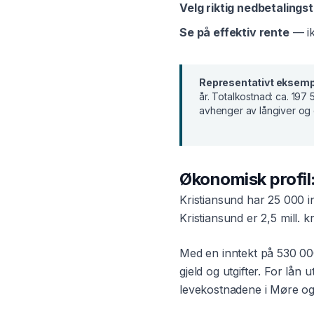
Velg riktig nedbetalingst
Se på effektiv rente
— ik
Representativt eksemp
år
. Totalkostnad:
ca. 197 
avhenger av långiver og 
Økonomisk profil
Kristiansund
har
25 000
i
Kristiansund
er
2,5 mill. kr
Med en inntekt på
530 00
gjeld og utgifter. For
lån u
levekostnadene i
Møre og