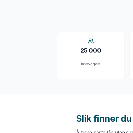
25 000
Innbyggere
Slik finner d
Å finne beste
lån uten si