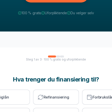
100 % gratis
Uforpliktende
Du velger selv
Steg
1
av
3
· 100 % gratis og uforpliktende
Hva trenger du finansiering til?
iglån
Refinansiering
Forbrukslå