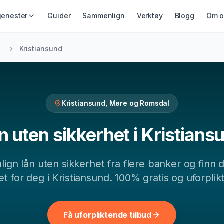
jenester
Guider
Sammenlign
Verktøy
Blogg
Om o
IKRING &
GJELD &
LÅN & KREDITT
Kristiansund
ING
REFINANSIERING
Smålån
ikring
Refinansiering
Lån uten sikkerhet
ing
Samlelån
Kredittkort
Gjeldsordning
Kristiansund
,
Møre og Romsdal
Lån på dagen
Inkassohjelp
n uten sikkerhet
i
Kristians
lign
lån uten sikkerhet
fra flere banker og finn 
et for deg i
Kristiansund
. 100% gratis og uforplik
Få uforpliktende tilbud