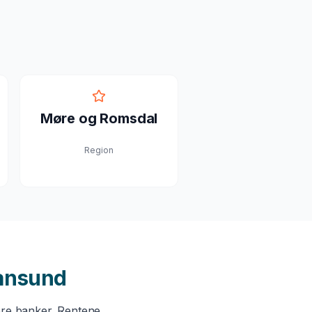
Møre og Romsdal
Region
iansund
ere banker. Rentene