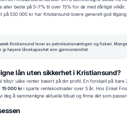
e aller beste på 5–7% til over 15% for de med dårligst vilkå
kt på
530 000 kr
har
Kristiansund
-boere generelt god tilgang
sund
:
Kristiansund lever av petroleumsnæringen og fiskeri. Mange
n gi høyere lånekapasitet enn gjennomsnittet.
ligne
lån uten sikkerhet
i
Kristiansund
?
l
tilbyr ulike renter basert på din profil. En forskjell på bar
r
15 000 kr
i sparte rentekostnader over 5 år. Hos Enkel Fin
vi deg å sammenligne aktuelle tilbud og finne det som passer
osessen