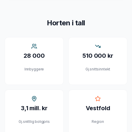
Horten
i tall
28 000
510 000 kr
Innbyggere
Gj.snittsinntekt
3,1 mill. kr
Vestfold
Gj.snittlig boligpris
Region