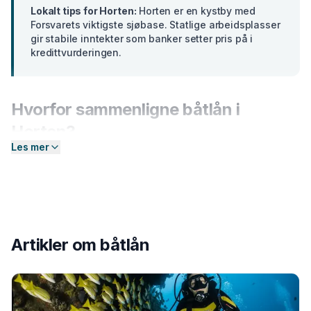
Lokalt tips for
Horten
:
Horten er en kystby med
Forsvarets viktigste sjøbase. Statlige arbeidsplasser
gir stabile inntekter som banker setter pris på i
kredittvurderingen.
Hvorfor sammenligne
båtlån
i
Horten
?
Les mer
Banker i
Vestfold
tilbyr ulike renter basert på din profil.
En forskjell på bare 2 prosentpoeng på et lån på 300
000 kr utgjør over
15 000 kr
i sparte rentekostnader
over 5 år. Hos Enkel Finansiering sender du én
forespørsel — så hjelper vi deg å sammenligne aktuelle
Artikler om
båtlån
tilbud og finne det som passer deg best.
Slik fungerer prosessen