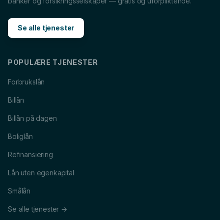
Billån
i
Horten
Forbrukslån
i
Horten
banker og forsikringsselskaper — gratis og uforpliktende.
Boliglån
i
Horten
MC-lån
i
Horten
Se alle tjenester
Caravanlån
i
Horten
Snøscooterlån
i
Horten
Lån til tannlege
i
Horten
Lån til reise
i
Horten
POPULÆRE TJENESTER
Forbrukslån
Billån
Billån på dagen
Boliglån
Refinansiering
Lån uten egenkapital
Smålån
Se alle tjenester →