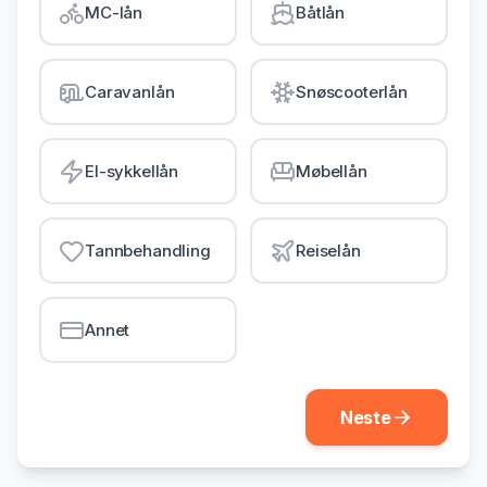
MC-lån
Båtlån
Gjeldsordning
Inkassohjelp
Caravanlån
Snøscooterlån
LÅN & KREDITT
Smålån
El-sykkellån
Møbellån
Lån uten sikkerhet
Kredittkort
Tannbehandling
Reiselån
Lån på dagen
Annet
Neste