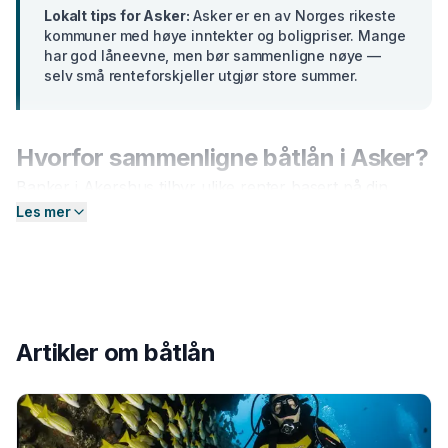
Lokalt tips for
Asker
:
Asker er en av Norges rikeste
kommuner med høye inntekter og boligpriser. Mange
har god låneevne, men bør sammenligne nøye —
selv små renteforskjeller utgjør store summer.
Hvorfor sammenligne
båtlån
i
Asker
?
Banker i
Akershus
tilbyr ulike renter basert på din
profil. En forskjell på bare 2 prosentpoeng på et lån på
Les mer
300 000 kr utgjør over
15 000 kr
i sparte
rentekostnader over 5 år. Hos Enkel Finansiering
sender du én forespørsel — så hjelper vi deg å
sammenligne aktuelle tilbud og finne det som passer
deg best.
Artikler om
båtlån
Slik fungerer prosessen