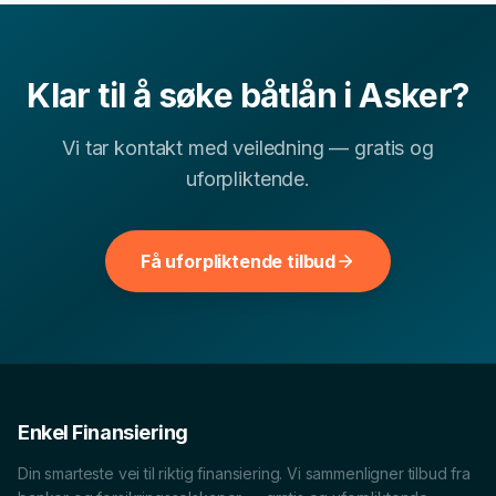
▾
Hvor lang tid tar det å få svar på båtlån-søknad?
Klar til å søke
båtlån
i
Asker
?
Vi tar kontakt med veiledning — gratis og
▾
Hva er typisk rente for båtlån i Akershus?
uforpliktende.
Andre finansielle tjenester i
Asker
Få uforpliktende tilbud
I tillegg til
båtlån
hjelper vi deg med å sammenligne flere
relevante finansielle tjenester i
Asker
. Velg blant lokale
sider for andre lånetyper og bruk dem til å
sammenligne vilkår, renter og hva som passer
økonomien din best.
Enkel Finansiering
Billån
i
Asker
Forbrukslån
i
Asker
Din smarteste vei til riktig finansiering. Vi sammenligner tilbud fra