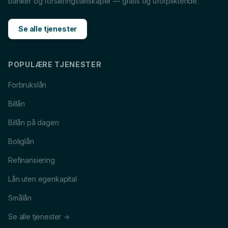
Boliglån
i
Asker
MC-lån
i
Asker
banker og forsikringsselskaper — gratis og uforpliktende.
Caravanlån
i
Asker
Snøscooterlån
i
Asker
Se alle tjenester
Lån til tannlege
i
Asker
Lån til reise
i
Asker
POPULÆRE TJENESTER
Forbrukslån
Billån
Billån på dagen
Boliglån
Refinansiering
Lån uten egenkapital
Smålån
Se alle tjenester →