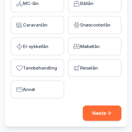
MC-lån
Båtlån
Gjeldsordning
Inkassohjelp
Caravanlån
Snøscooterlån
LÅN & KREDITT
Smålån
El-sykkellån
Møbellån
Lån uten sikkerhet
Kredittkort
Tannbehandling
Reiselån
Lån på dagen
Annet
Neste