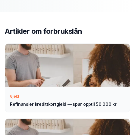
Send søknad
1
Fyll ut vårt enkle skjema — det tar bare noen minutter.
Velg forbrukslån som type.
Artikler om
forbrukslån
Vi tar kontakt
2
Vi går gjennom forespørselen din og tar kontakt med
veiledning — normalt innen 1–2 virkedager.
Velg selv
3
Gjeld
Sammenlign aktuelle tilbud i ro og mak, og velg det som
passer deg — helt uforpliktende.
Refinansier kredittkortgjeld — spar opptil 50 000 kr
Tips for å få best mulig
forbrukslån
i