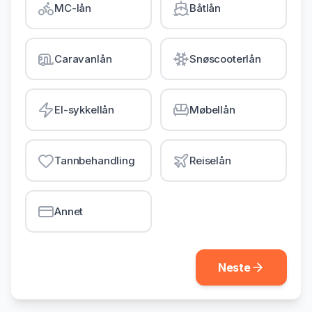
MC-lån
Båtlån
Gjeldsordning
Inkassohjelp
Caravanlån
Snøscooterlån
LÅN & KREDITT
Smålån
El-sykkellån
Møbellån
Lån uten sikkerhet
Kredittkort
Tannbehandling
Reiselån
Lån på dagen
Annet
Neste