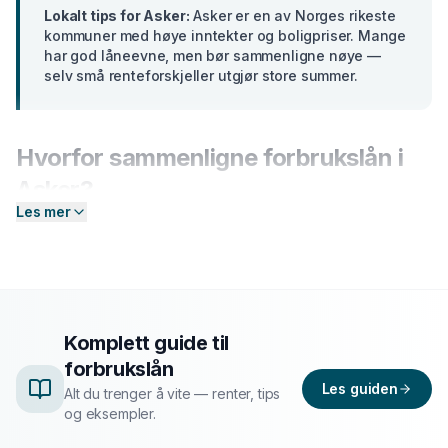
Lokalt tips for
Asker
:
Asker er en av Norges rikeste
kommuner med høye inntekter og boligpriser. Mange
har god låneevne, men bør sammenligne nøye —
selv små renteforskjeller utgjør store summer.
Hvorfor sammenligne
forbrukslån
i
Asker
?
Les mer
Banker i
Akershus
tilbyr ulike renter basert på din
profil. En forskjell på bare 2 prosentpoeng på et lån på
300 000 kr utgjør over
15 000 kr
i sparte
rentekostnader over 5 år. Hos Enkel Finansiering
sender du én forespørsel — så hjelper vi deg å
Komplett guide til
sammenligne aktuelle tilbud og finne det som passer
forbrukslån
deg best.
Les guiden
Alt du trenger å vite — renter, tips
og eksempler.
Slik fungerer prosessen