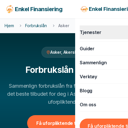
Enkel Finansiering
Enkel Finansier
Hjem
Forbrukslån
Asker
Tjenester
Guider
Asker
,
Akershus
KJØRETØY
Sammenlign
Billån
Forbrukslån
i
Asker
Verktøy
MC-lån
Sammenlign
forbrukslån
fra flere banker og finn
Båtlån
Blogg
det beste tilbudet for deg i
Asker
. 100% gratis og
Caravanlån
uforpliktende.
Om oss
Snøscooterlån
BOLIG & LIVSSTIL
Få uforpliktende tilbud
Få uforpliktende t