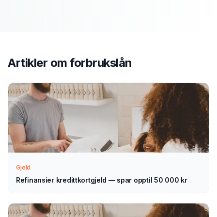
Slik fungerer prosessen
Send søknad
1
Fyll ut vårt enkle skjema — det tar bare noen minutter.
Artikler om
forbrukslån
Velg forbrukslån som type.
Vi tar kontakt
2
Vi går gjennom forespørselen din og tar kontakt med
veiledning — normalt innen 1–2 virkedager.
Velg selv
Gjeld
3
Sammenlign aktuelle tilbud i ro og mak, og velg det som
Refinansier kredittkortgjeld — spar opptil 50 000 kr
passer deg — helt uforpliktende.