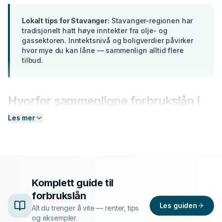
Lokalt tips for
Stavanger
:
Stavanger-regionen har
tradisjonelt hatt høye inntekter fra olje- og
gassektoren. Inntektsnivå og boligverdier påvirker
hvor mye du kan låne — sammenlign alltid flere
tilbud.
Hvorfor sammenligne
forbrukslån
i
Stavanger
?
Les mer
Banker i
Rogaland
tilbyr ulike renter basert på din
profil. En forskjell på bare 2 prosentpoeng på et lån på
300 000 kr utgjør over
15 000 kr
i sparte
rentekostnader over 5 år. Hos Enkel Finansiering
Komplett guide til
sender du én forespørsel — så hjelper vi deg å
forbrukslån
sammenligne aktuelle tilbud og finne det som passer
Les guiden
deg best.
Alt du trenger å vite — renter, tips
og eksempler.