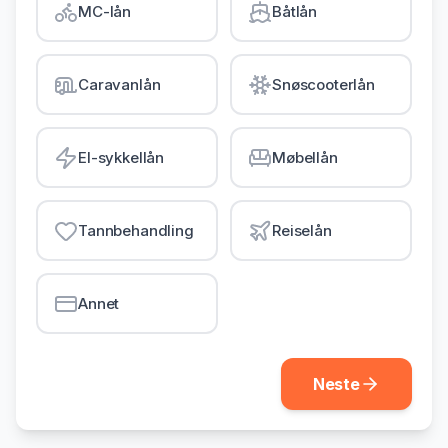
MC-lån
Båtlån
Gjeldsordning
Inkassohjelp
Caravanlån
Snøscooterlån
LÅN & KREDITT
Smålån
El-sykkellån
Møbellån
Lån uten sikkerhet
Kredittkort
Tannbehandling
Reiselån
Lån på dagen
Annet
Neste