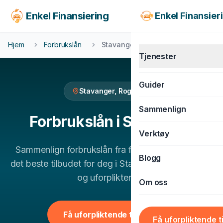
Enkel Finansiering
Enkel Finansier
Hjem
Forbrukslån
Stavanger
Tjenester
Guider
Stavanger
,
Rogaland
KJØRETØY
Sammenlign
Billån
Forbrukslån
i
Stavanger
Verktøy
MC-lån
Sammenlign
forbrukslån
fra flere banker og finn
Båtlån
Blogg
det beste tilbudet for deg i
Stavanger
. 100% gratis
Caravanlån
og uforpliktende.
Om oss
Snøscooterlån
BOLIG & LIVSSTIL
Få uforpliktende tilbud
Få uforpliktende t