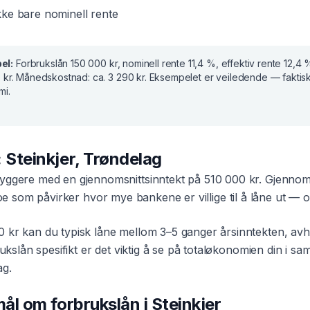
ke bare nominell rente
el:
Forbrukslån
150 000 kr
, nominell rente
11,4 %
, effektiv rente
12,4 
 kr
. Månedskostnad:
ca. 3 290 kr
. Eksempelet er veiledende — faktis
mi.
:
Steinkjer
,
Trøndelag
yggere med en gjennomsnittsinntekt på
510 000 kr
. Gjennoms
oe som påvirker hvor mye bankene er villige til å låne ut — og
0 kr
kan du typisk låne mellom 3–5 ganger årsinntekten, avh
ukslån
spesifikt er det viktig å se på totaløkonomien din i
ag
.
smål om
forbrukslån
i
Steinkjer