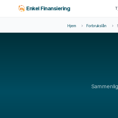
Enkel Finansiering
T
KJØRETØY
BOLIG & LIVSSTIL
FORS
Hjem
Forbrukslån
LEAS
Billån
Forbrukslån
Fors
MC-lån
Boliglån
Leas
Båtlån
Tannlege
Caravanlån
Reise
Snøscooterlån
Møbler
El-sykkel
Sammenli
Se alle tjenester →