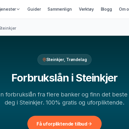
jenester
Guider
Sammenlign
Verktøy
Blogg
Om o
IKRING &
GJELD &
LÅN & KREDITT
Steinkjer
ING
REFINANSIERING
Smålån
ikring
Refinansiering
Lån uten sikkerhet
ing
Samlelån
Kredittkort
Gjeldsordning
Steinkjer
,
Trøndelag
Lån på dagen
Inkassohjelp
Forbrukslån
i
Steinkjer
gn
forbrukslån
fra flere banker og finn det beste 
deg i
Steinkjer
. 100% gratis og uforpliktende.
Få uforpliktende tilbud