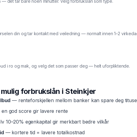
ma — det tar bare noen minutter. Velg forbrukslån som type.
rselen din og tar kontakt med veiledning — normalt innen 1–2 virkeda
bud i ro og mak, og velg det som passer deg — helt uforpliktende.
t mulig
forbrukslån
i
Steinkjer
ilbud
— renteforskjellen mellom banker kan spare deg tituse
en god score gir lavere rente
v 10–20% egenkapital gir merkbart bedre vilkår
id
— kortere tid = lavere totalkostnad