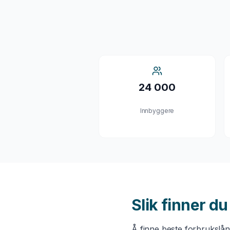
24 000
Innbyggere
Slik finner d
Å finne beste
forbrukslå