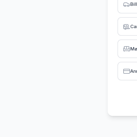
Bil
Ca
Mø
An