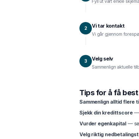
Fyll ut vårt enkle skje
Vi tar kontakt
2
Vi går gjennom forespø
Velg selv
3
Sammenlign aktuelle til
Tips for å få bes
Sammenlign alltid flere t
Sjekk din kredittscore
— 
Vurder egenkapital
— sel
Velg riktig nedbetalingst