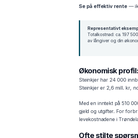
Se på effektiv rente
— ik
Representativt eksemp
Totalkostnad:
ca. 197 500
av långiver og din økono
Økonomisk profil
Steinkjer
har
24 000
innb
Steinkjer
er
2,6 mill. kr
, n
Med en inntekt på
510 00
gjeld og utgifter. For
forbr
levekostnadene i
Trøndel
Ofte stilte spør