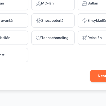
lån
MC-lån
Båtlån
ravanlån
Snøscooterlån
El-sykkell
bellån
Tannbehandling
Reiselån
net
Nes