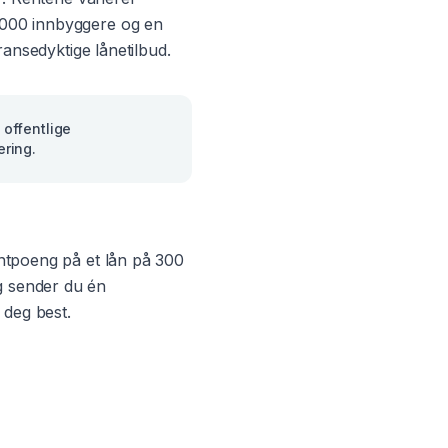
 000
innbyggere og en
ransedyktige lånetilbud.
 offentlige
ering.
sentpoeng på et lån på 300
g sender du én
 deg best.