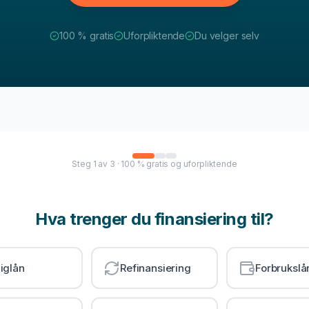
100 % gratis
Uforpliktende
Du velger selv
Steg
1
av
3
· 100 % gratis og uforpliktende
Hva trenger du finansiering til?
iglån
Refinansiering
Forbrukslå