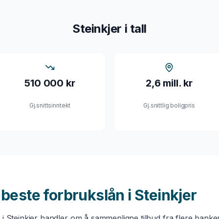
Steinkjer
i tall
510 000 kr
2,6 mill. kr
Gj.snittsinntekt
Gj.snittlig boligpris
u beste
forbrukslån
i
Steinkjer
n
i
Steinkjer
handler om å sammenligne tilbud fra flere banker