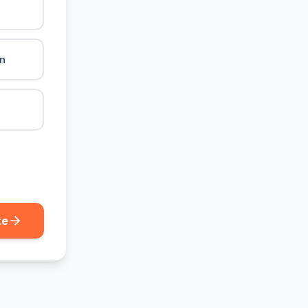
ån
te