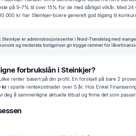
beste på 5–7% til over 15% for de med dårligst vilkår. Med
24
10 000 kr
har
Steinkjer
-boere generelt god tilgang til konkur
:
Steinkjer er administrasjonssenter i Nord-Trøndelag med mange
økonomi og moderate boligpriser gir trygge rammer for lånefinansi
ligne
forbrukslån
i
Steinkjer
?
 ulike renter basert på din profil. En forskjell på bare 2 pro
 kr
i sparte rentekostnader over 5 år. Hos Enkel Finansierin
vi deg å sammenligne aktuelle tilbud og finne det som passer
osessen