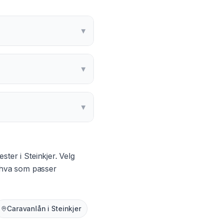
▾
▾
▾
ester i
Steinkjer
. Velg
g hva som passer
Caravanlån
i
Steinkjer