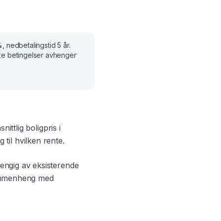
%
, nedbetalingstid
5 år
.
ke betingelser avhenger
nittlig boligpris i
 til hvilken rente.
engig av eksisterende
 sammenheng med