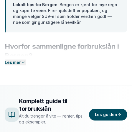
Lokalt tips for
Bergen
:
Bergen er kjent for mye regn
og kuperte veier. Fire-hjulsdrift er populært, og
mange velger SUV-er som holder verdien godt —
noe som gir gunstigere lånevilkår.
Hvorfor sammenligne
forbrukslån
i
Bergen
?
Les mer
Banker i
Vestlandet
tilbyr ulike renter basert på din
profil. En forskjell på bare 2 prosentpoeng på et lån på
300 000 kr utgjør over
15 000 kr
i sparte
rentekostnader over 5 år. Hos Enkel Finansiering
sender du én forespørsel — så hjelper vi deg å
Komplett guide til
sammenligne aktuelle tilbud og finne det som passer
forbrukslån
deg best.
Les guiden
Alt du trenger å vite — renter, tips
og eksempler.
Slik fungerer prosessen