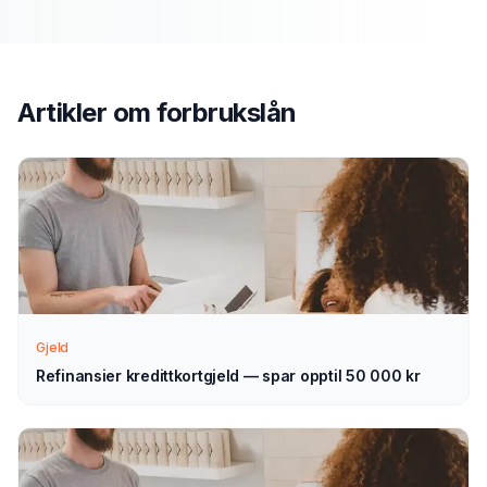
Send søknad
1
Fyll ut vårt enkle skjema — det tar bare noen minutter.
Velg forbrukslån som type.
Artikler om
forbrukslån
Vi tar kontakt
2
Vi går gjennom forespørselen din og tar kontakt med
veiledning — normalt innen 1–2 virkedager.
Velg selv
3
Gjeld
Sammenlign aktuelle tilbud i ro og mak, og velg det som
passer deg — helt uforpliktende.
Refinansier kredittkortgjeld — spar opptil 50 000 kr
Tips for å få best mulig
forbrukslån
i