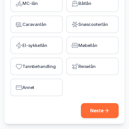
MC-lån
Båtlån
Gjeldsordning
Inkassohjelp
Caravanlån
Snøscooterlån
LÅN & KREDITT
Smålån
El-sykkellån
Møbellån
Lån uten sikkerhet
Kredittkort
Tannbehandling
Reiselån
Lån på dagen
Annet
Neste