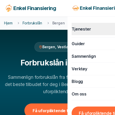
Enkel Finansiering
Enkel Finansier
Hjem
Forbrukslån
Bergen
Tjenester
Guider
Bergen
,
Vestlandet
KJØRETØY
Sammenlign
Billån
Forbrukslån
i
Bergen
Verktøy
MC-lån
Sammenlign
forbrukslån
fra flere banker og finn
Båtlån
Blogg
det beste tilbudet for deg i
Bergen
. 100% gratis og
Caravanlån
uforpliktende.
Om oss
Snøscooterlån
BOLIG & LIVSSTIL
Få uforpliktende tilbud
Få uforpliktende t