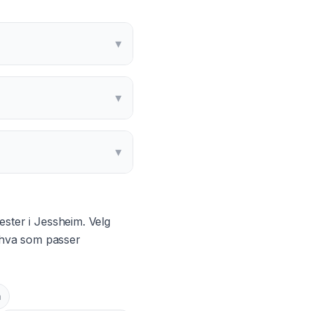
▾
▾
▾
ester i
Jessheim
. Velg
g hva som passer
m