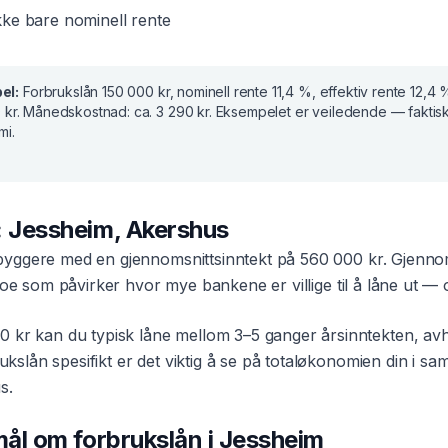
ke bare nominell rente
el:
Forbrukslån
150 000 kr
, nominell rente
11,4 %
, effektiv rente
12,4 
 kr
. Månedskostnad:
ca. 3 290 kr
. Eksempelet er veiledende — faktis
mi.
:
Jessheim
,
Akershus
yggere med en gjennomsnittsinntekt på
560 000 kr
. Gjennom
noe som påvirker hvor mye bankene er villige til å låne ut — og
0 kr
kan du typisk låne mellom 3–5 ganger årsinntekten, av
ukslån
spesifikt er det viktig å se på totaløkonomien din i
us
.
smål om
forbrukslån
i
Jessheim