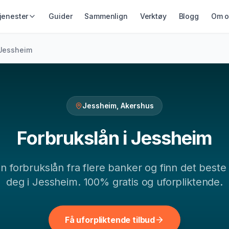
jenester
Guider
Sammenlign
Verktøy
Blogg
Om o
IKRING &
GJELD &
LÅN & KREDITT
Jessheim
ING
REFINANSIERING
Smålån
ikring
Refinansiering
Lån uten sikkerhet
ing
Samlelån
Kredittkort
Gjeldsordning
Jessheim
,
Akershus
Lån på dagen
Inkassohjelp
Forbrukslån
i
Jessheim
gn
forbrukslån
fra flere banker og finn det beste 
deg i
Jessheim
. 100% gratis og uforpliktende.
Få uforpliktende tilbud