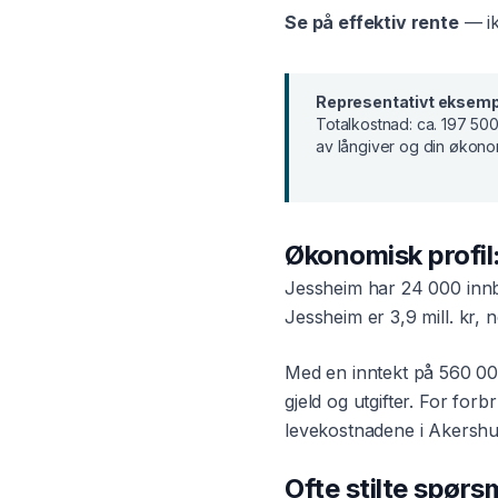
Se på effektiv rente
— ik
Representativt eksemp
Totalkostnad:
ca. 197 500
av långiver og din økono
Økonomisk profil
Jessheim
har
24 000
innb
Jessheim
er
3,9 mill. kr
, 
Med en inntekt på
560 00
gjeld og utgifter. For
forbr
levekostnadene i
Akersh
Ofte stilte spør