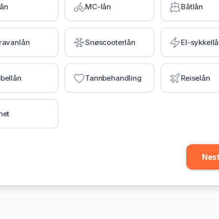
lån
MC-lån
Båtlån
ravanlån
Snøscooterlån
El-sykkell
bellån
Tannbehandling
Reiselån
net
Nes