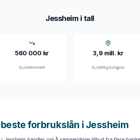
Jessheim
i tall
560 000 kr
3,9 mill. kr
Gj.snittsinntekt
Gj.snittlig boligpris
u beste
forbrukslån
i
Jessheim
n
i
Jessheim
handler om å sammenligne tilbud fra flere banke