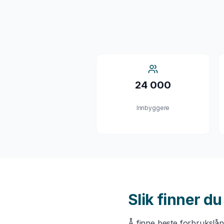
24 000
Innbyggere
Slik finner d
Å finne beste
forbrukslå