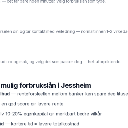
ma — det tar bare noen minutter. Velg forbrukslån som type.
rselen din og tar kontakt med veiledning — normalt innen 1–2 virkeda
bud i ro og mak, og velg det som passer deg — helt uforpliktende.
t mulig
forbrukslån
i
Jessheim
ilbud
— renteforskjellen mellom banker kan spare deg tituse
en god score gir lavere rente
v 10–20% egenkapital gir merkbart bedre vilkår
id
— kortere tid = lavere totalkostnad