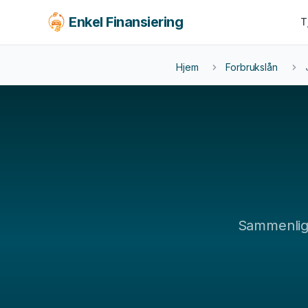
Enkel Finansiering
T
KJØRETØY
BOLIG & LIVSSTIL
FORS
Hjem
Forbrukslån
LEAS
Billån
Forbrukslån
Fors
MC-lån
Boliglån
Leas
Båtlån
Tannlege
Caravanlån
Reise
Snøscooterlån
Møbler
El-sykkel
Sammenli
Se alle tjenester →