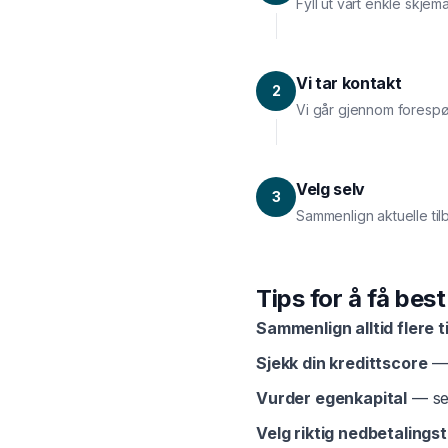
Fyll ut vårt enkle skje
Vi tar kontakt
2
Vi går gjennom forespø
Velg selv
3
Sammenlign aktuelle til
Tips for å få bes
Sammenlign alltid flere t
Sjekk din kredittscore
— 
Vurder egenkapital
— sel
Velg riktig nedbetalingst