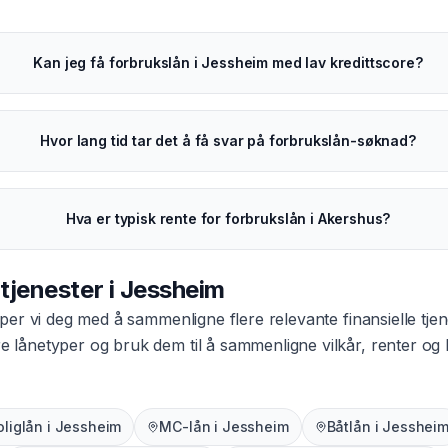
Kan jeg få forbrukslån i Jessheim med lav kredittscore?
Hvor lang tid tar det å få svar på forbrukslån-søknad?
Hva er typisk rente for forbrukslån i Akershus?
 tjenester i
Jessheim
per vi deg med å sammenligne flere relevante finansielle tjen
dre lånetyper og bruk dem til å sammenligne vilkår, renter o
oliglån
i
Jessheim
MC-lån
i
Jessheim
Båtlån
i
Jesshei