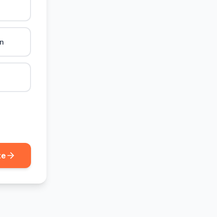
ån
te