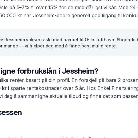
beste på 5–7% til over 15% for de med dårligst vilkår. Med
24
60 000 kr
har
Jessheim
-boere generelt god tilgang til konku
m
:
Jessheim vokser raskt med nærhet til Oslo Lufthavn. Stigende b
for mange — vi hjelper deg med å finne best mulig rente.
ligne
forbrukslån
i
Jessheim
?
ulike renter basert på din profil. En forskjell på bare 2 pros
 kr
i sparte rentekostnader over 5 år. Hos Enkel Finansierin
vi deg å sammenligne aktuelle tilbud og finne det som passer
osessen