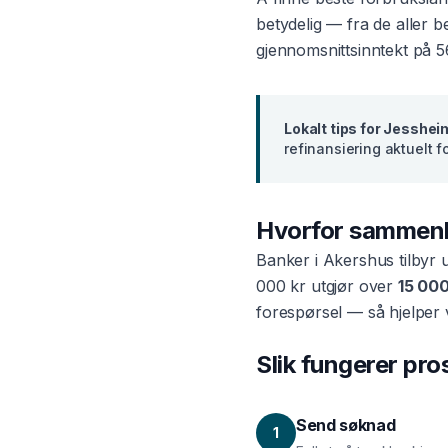
betydelig — fra de aller 
gjennomsnittsinntekt på
5
Lokalt tips for
Jesshei
refinansiering aktuelt 
Hvorfor sammen
Banker i
Akershus
tilbyr 
000 kr utgjør over
15 000
forespørsel — så hjelper 
Slik fungerer pr
Send søknad
1