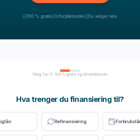
100 % gratis
Uforpliktende
Du velger selv
Steg
1
av
3
· 100 % gratis og uforpliktende
Hva trenger du finansiering til?
iglån
Refinansiering
Forbrukslå