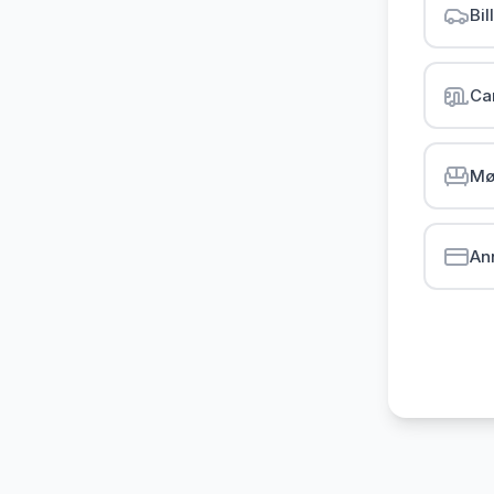
Bil
Ca
Mø
An