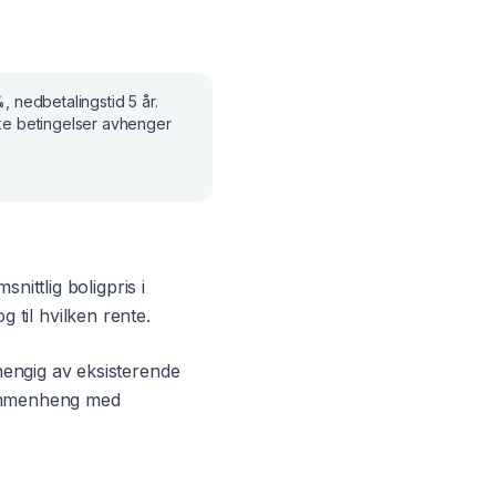
%
, nedbetalingstid
5 år
.
ke betingelser avhenger
snittlig boligpris i
 til hvilken rente.
hengig av eksisterende
 sammenheng med