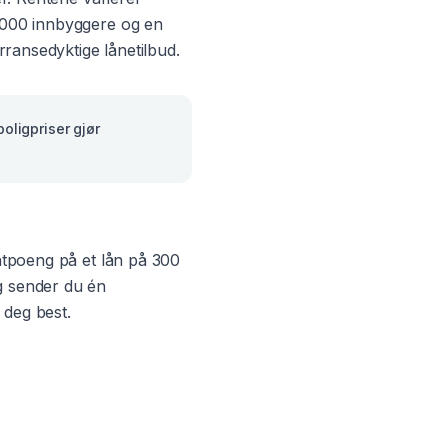
 000
innbyggere og en
rransedyktige lånetilbud.
oligpriser gjør
entpoeng på et lån på 300
g sender du én
 deg best.