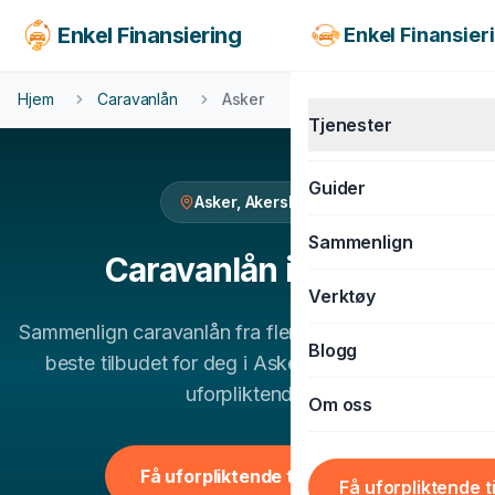
Enkel Finansiering
Enkel Finansier
Hjem
Caravanlån
Asker
Tjenester
Guider
Asker
,
Akershus
KJØRETØY
Sammenlign
Billån
Caravanlån
i
Asker
Verktøy
MC-lån
Sammenlign
caravanlån
fra flere banker og finn det
Båtlån
Blogg
beste tilbudet for deg i
Asker
. 100% gratis og
Caravanlån
uforpliktende.
Om oss
Snøscooterlån
BOLIG & LIVSSTIL
Få uforpliktende tilbud
Få uforpliktende t