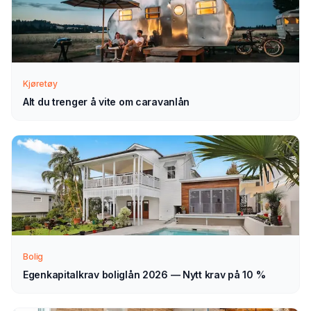
Send søknad
1
Fyll ut vårt enkle skjema — det tar bare noen minutter.
Velg caravanlån som type.
Kjøretøy
Alt du trenger å vite om caravanlån
Vi tar kontakt
2
Vi går gjennom forespørselen din og tar kontakt med
veiledning — normalt innen 1–2 virkedager.
Velg selv
3
Sammenlign aktuelle tilbud i ro og mak, og velg det som
passer deg — helt uforpliktende.
Bolig
Egenkapitalkrav boliglån 2026 — Nytt krav på 10 %
Tips for å få best mulig
caravanlån
i