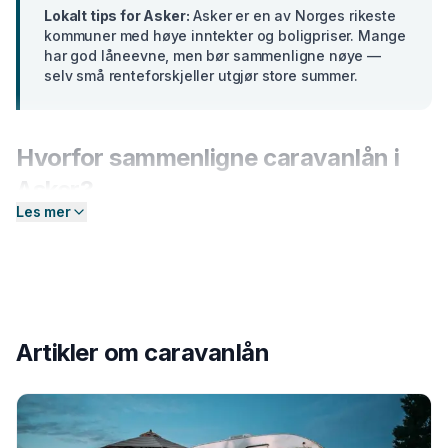
Lokalt tips for
Asker
:
Asker er en av Norges rikeste
kommuner med høye inntekter og boligpriser. Mange
har god låneevne, men bør sammenligne nøye —
selv små renteforskjeller utgjør store summer.
Hvorfor sammenligne
caravanlån
i
Asker
?
Les mer
Banker i
Akershus
tilbyr ulike renter basert på din
profil. En forskjell på bare 2 prosentpoeng på et lån på
300 000 kr utgjør over
15 000 kr
i sparte
rentekostnader over 5 år. Hos Enkel Finansiering
sender du én forespørsel — så hjelper vi deg å
Artikler om
caravanlån
sammenligne aktuelle tilbud og finne det som passer
deg best.
Slik fungerer prosessen