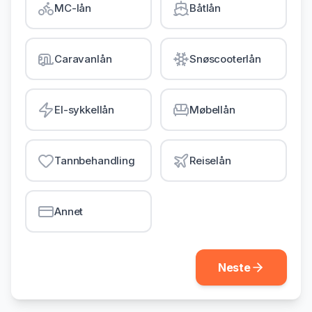
MC-lån
Båtlån
Gjeldsordning
Inkassohjelp
Caravanlån
Snøscooterlån
LÅN & KREDITT
Smålån
El-sykkellån
Møbellån
Lån uten sikkerhet
Kredittkort
Tannbehandling
Reiselån
Lån på dagen
Annet
Neste