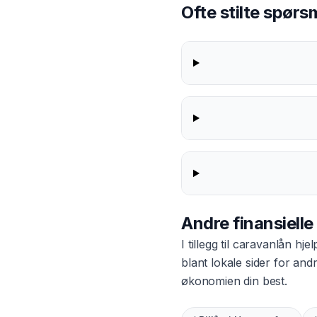
Ofte stilte spør
Andre finansielle
I tillegg til
caravanlån
hjel
blant lokale sider for an
økonomien din best.