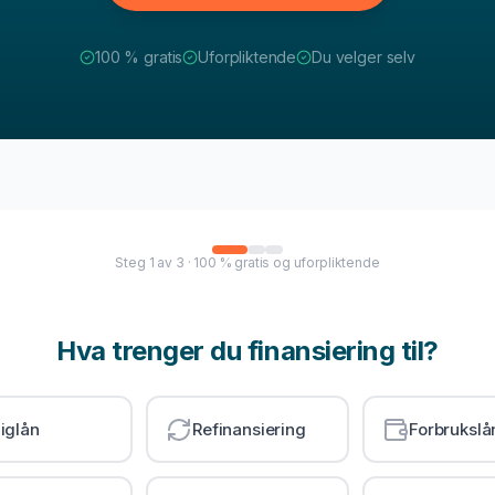
100 % gratis
Uforpliktende
Du velger selv
Steg
1
av
3
· 100 % gratis og uforpliktende
Hva trenger du finansiering til?
iglån
Refinansiering
Forbrukslå