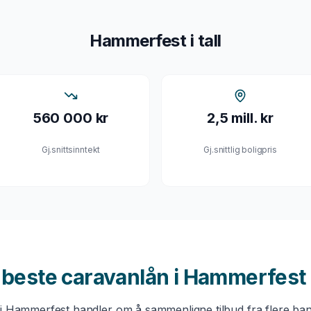
Hammerfest
i tall
560 000 kr
2,5 mill. kr
Gj.snittsinntekt
Gj.snittlig boligpris
u beste
caravanlån
i
Hammerfest
i
Hammerfest
handler om å sammenligne tilbud fra flere ban