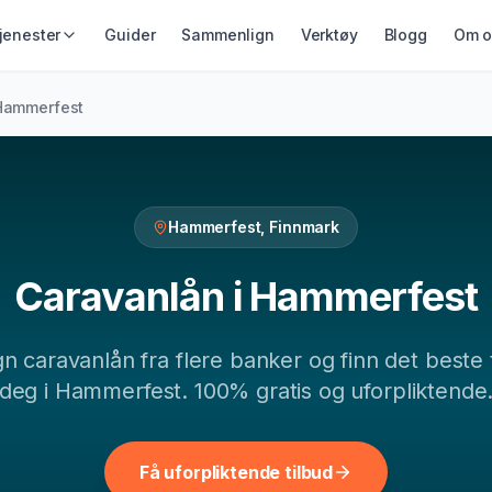
jenester
Guider
Sammenlign
Verktøy
Blogg
Om o
IKRING &
GJELD &
LÅN & KREDITT
Hammerfest
ING
REFINANSIERING
Smålån
ikring
Refinansiering
Lån uten sikkerhet
ing
Samlelån
Kredittkort
Gjeldsordning
Hammerfest
,
Finnmark
Lån på dagen
Inkassohjelp
Caravanlån
i
Hammerfest
gn
caravanlån
fra flere banker og finn det beste 
deg i
Hammerfest
. 100% gratis og uforpliktende
Få uforpliktende tilbud