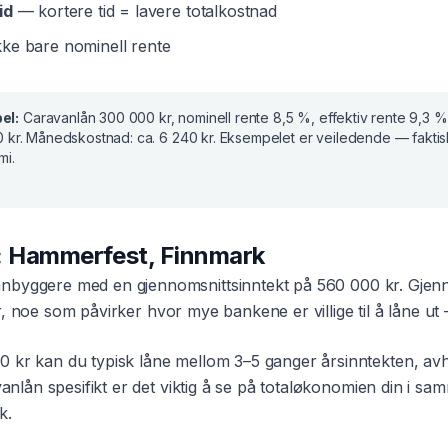
id
— kortere tid = lavere totalkostnad
ke bare nominell rente
el:
Caravanlån
300 000 kr
, nominell rente
8,5 %
, effektiv rente
9,3 %
 kr
. Månedskostnad:
ca. 6 240 kr
. Eksempelet er veiledende — fakti
mi.
:
Hammerfest
,
Finnmark
nbyggere med en gjennomsnittsinntekt på
560 000 kr
. Gjenn
r
, noe som påvirker hvor mye bankene er villige til å låne ut —
0 kr
kan du typisk låne mellom 3–5 ganger årsinntekten, av
vanlån
spesifikt er det viktig å se på totaløkonomien din i 
k
.