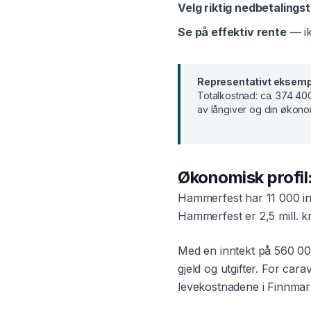
Velg riktig nedbetalingst
Se på effektiv rente
— ik
Representativt eksemp
Totalkostnad:
ca. 374 400
av långiver og din økono
Økonomisk profil
Hammerfest
har
11 000
in
Hammerfest
er
2,5 mill. k
Med en inntekt på
560 00
gjeld og utgifter. For
cara
levekostnadene i
Finnmar