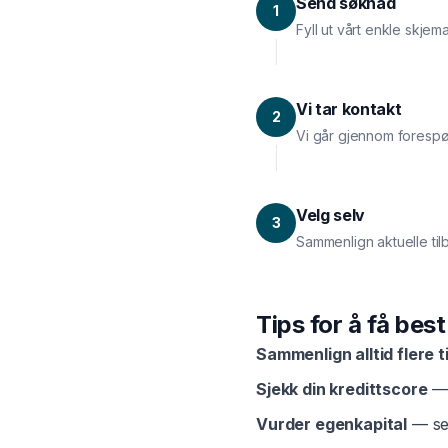
Send søknad
1
Fyll ut vårt enkle skje
Vi tar kontakt
2
Vi går gjennom forespø
Velg selv
3
Sammenlign aktuelle til
Tips for å få bes
Sammenlign alltid flere t
Sjekk din kredittscore
— 
Vurder egenkapital
— sel