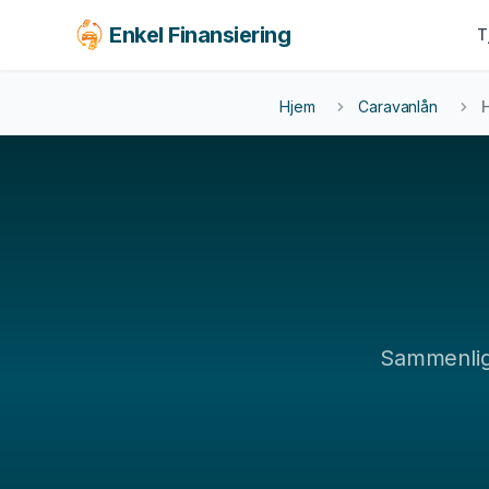
Enkel Finansiering
T
KJØRETØY
BOLIG & LIVSSTIL
FORS
Hjem
Caravanlån
LEAS
Billån
Forbrukslån
Fors
MC-lån
Boliglån
Leas
Båtlån
Tannlege
Caravanlån
Reise
Snøscooterlån
Møbler
El-sykkel
Sammenli
Se alle tjenester →