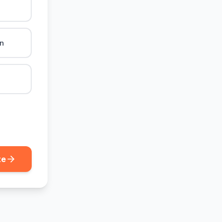
ån
te