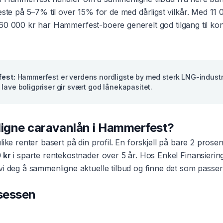
beste på 5–7% til over 15% for de med dårligst vilkår. Med
11 
60 000 kr
har
Hammerfest
-boere generelt god tilgang til k
est
:
Hammerfest er verdens nordligste by med sterk LNG-industri
lave boligpriser gir svært god lånekapasitet.
ligne
caravanlån
i
Hammerfest
?
ulike renter basert på din profil. En forskjell på bare 2 pros
 kr
i sparte rentekostnader over 5 år. Hos Enkel Finansierin
vi deg å sammenligne aktuelle tilbud og finne det som passer
osessen