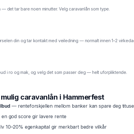
ma — det tar bare noen minutter. Velg caravanlån som type.
rselen din og tar kontakt med veiledning — normalt innen 1–2 virkeda
bud i ro og mak, og velg det som passer deg — helt uforpliktende.
t mulig
caravanlån
i
Hammerfest
ilbud
— renteforskjellen mellom banker kan spare deg tituse
en god score gir lavere rente
v 10–20% egenkapital gir merkbart bedre vilkår