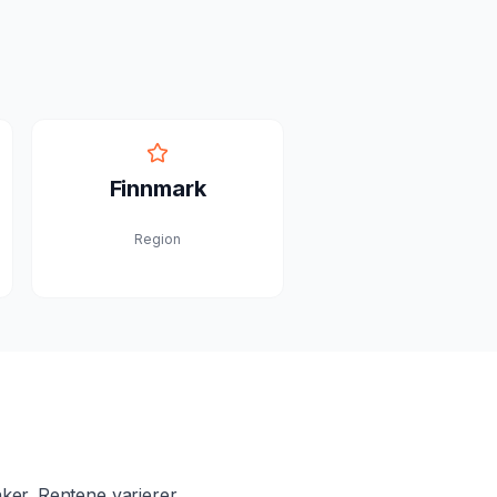
Finnmark
Region
ker. Rentene varierer