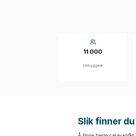
11 000
Innbyggere
Slik finner d
Å finne beste
caravanlån