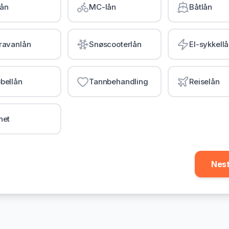
lån
MC-lån
Båtlån
ravanlån
Snøscooterlån
El-sykkell
bellån
Tannbehandling
Reiselån
net
Nes