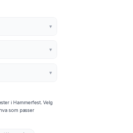
▾
▾
▾
ester i
Hammerfest
. Velg
g hva som passer