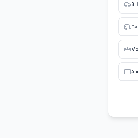
Bil
Ca
Mø
An