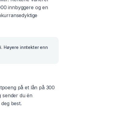
000
innbyggere og en
onkurransedyktige
. Høyere inntekter enn
entpoeng på et lån på 300
g sender du én
 deg best.