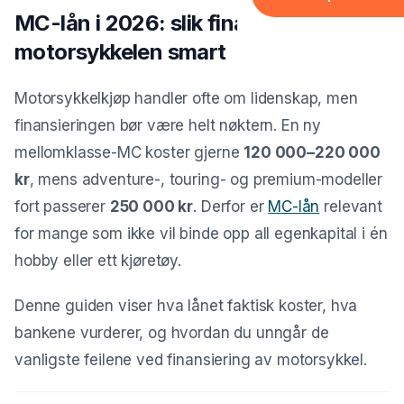
Forbrukslån
MC-lån i 2026: slik finansierer du
Boliglån
motorsykkelen smart
Tannlege
Motorsykkelkjøp handler ofte om lidenskap, men
Reise
finansieringen bør være helt nøktern. En ny
Møbler
mellomklasse-MC koster gjerne
120 000–220 000
kr
, mens adventure-, touring- og premium-modeller
El-sykkel
fort passerer
250 000 kr
. Derfor er
MC-lån
relevant
FORSIKRING & LEASING
for mange som ikke vil binde opp all egenkapital i én
Forsikring
hobby eller ett kjøretøy.
Leasing
Denne guiden viser hva lånet faktisk koster, hva
GJELD & REFINANSIERIN
bankene vurderer, og hvordan du unngår de
Refinansiering
vanligste feilene ved finansiering av motorsykkel.
Samlelån