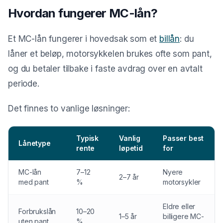
Gjeldsordning
Hvordan fungerer MC-lån?
Inkassohjelp
Et MC-lån fungerer i hovedsak som et
billån
: du
LÅN & KREDITT
låner et beløp, motorsykkelen brukes ofte som pant,
Smålån
og du betaler tilbake i faste avdrag over en avtalt
Lån uten sikkerhet
periode.
Kredittkort
Det finnes to vanlige løsninger:
Lån på dagen
Typisk
Vanlig
Passer best
Lånetype
rente
løpetid
for
MC-lån
7–12
Nyere
2–7 år
med pant
%
motorsykler
Eldre eller
Forbrukslån
10–20
1–5 år
billigere MC-
uten pant
%