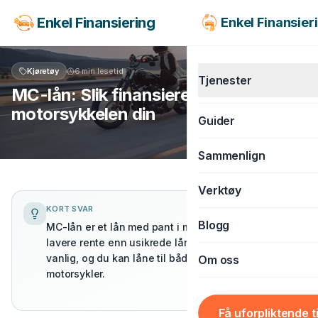
Enkel Finansiering
Enkel Finansier
Kjøretøy
6 min
lesetid
Tjenester
MC-lån: Slik finansierer du
motorsykkelen din
Guider
KJØRETØY
Sammenlign
Billån
Verktøy
MC-lån
KORT SVAR
Båtlån
Blogg
MC-lån: Slik finansierer du motorsykkelen din
MC-lån er et lån med pant i motorsykkelen som gir
lavere rente enn usikrede lån. Renter fra ca. 6 % er
Caravanlån
vanlig, og du kan låne til både nye og brukte
Om oss
Snøscooterlån
motorsykler.
BOLIG & LIVSSTIL
Få uforpliktende t