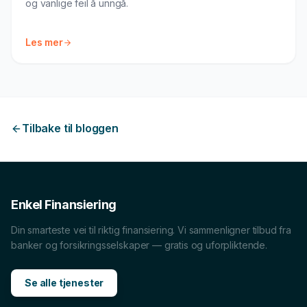
og vanlige feil å unngå.
Les mer
Tilbake til bloggen
Enkel Finansiering
Din smarteste vei til riktig finansiering. Vi sammenligner tilbud fra
banker og forsikringsselskaper — gratis og uforpliktende.
Se alle tjenester