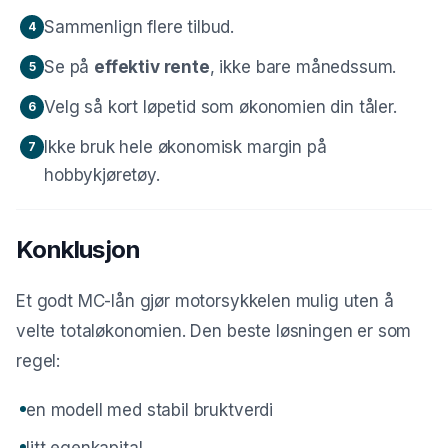
Sammenlign flere tilbud.
4
Se på
effektiv rente
, ikke bare månedssum.
5
Velg så kort løpetid som økonomien din tåler.
6
Ikke bruk hele økonomisk margin på
7
hobbykjøretøy.
Konklusjon
Et godt MC-lån gjør motorsykkelen mulig uten å
velte totaløkonomien. Den beste løsningen er som
regel:
en modell med stabil bruktverdi