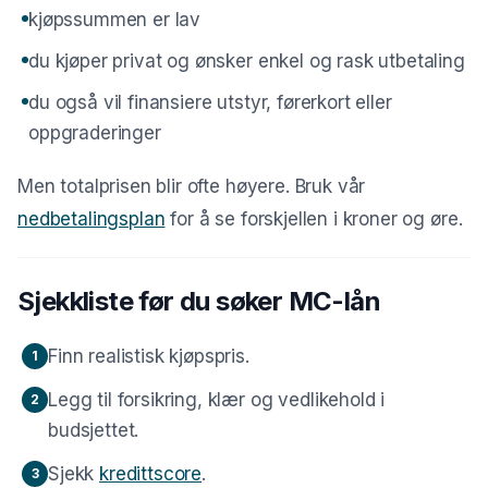
kjøpssummen er lav
du kjøper privat og ønsker enkel og rask utbetaling
du også vil finansiere utstyr, førerkort eller
oppgraderinger
Men totalprisen blir ofte høyere. Bruk vår
nedbetalingsplan
for å se forskjellen i kroner og øre.
Sjekkliste før du søker MC-lån
Finn realistisk kjøpspris.
1
Legg til forsikring, klær og vedlikehold i
2
budsjettet.
Sjekk
kredittscore
.
3