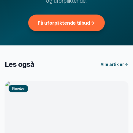
og uforpliktende.
Få uforpliktende tilbud
Les også
Alle artikler
Kjøretøy