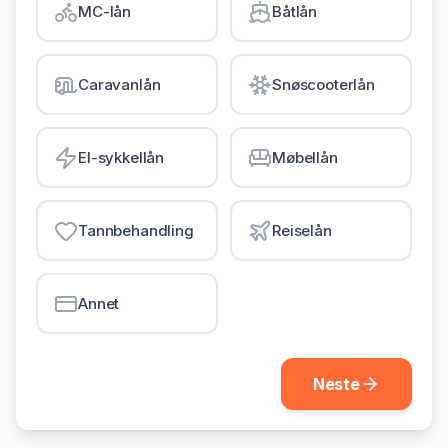
MC-lån
Båtlån
Gjeldsordning
Inkassohjelp
Caravanlån
Snøscooterlån
LÅN & KREDITT
Smålån
El-sykkellån
Møbellån
Lån uten sikkerhet
Kredittkort
Tannbehandling
Reiselån
Lån på dagen
Annet
Neste