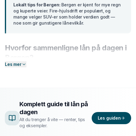
Lokalt tips for
Bergen
:
Bergen er kjent for mye regn
og kuperte veier. Fire-hjulsdrift er populært, og
mange velger SUV-er som holder verdien godt —
noe som gir gunstigere lånevilkår.
Hvorfor sammenligne
lån på dagen
i
Bergen
?
Les mer
Banker i
Vestlandet
tilbyr ulike renter basert på din
profil. En forskjell på bare 2 prosentpoeng på et lån på
300 000 kr utgjør over
15 000 kr
i sparte
rentekostnader over 5 år. Hos Enkel Finansiering
sender du én forespørsel — så hjelper vi deg å
Komplett guide til
lån på
sammenligne aktuelle tilbud og finne det som passer
dagen
deg best.
Les guiden
Alt du trenger å vite — renter, tips
og eksempler.
Slik fungerer prosessen