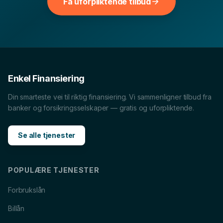
Få uforpliktende tilbud
bruk dem til å sammenligne vilkår, renter og hva som
passer økonomien din best.
Billån
i
Bergen
Forbrukslån
i
Bergen
Boliglån
i
Bergen
MC-lån
i
Bergen
Enkel Finansiering
Båtlån
i
Bergen
Caravanlån
i
Bergen
Din smarteste vei til riktig finansiering. Vi sammenligner tilbud fra
banker og forsikringsselskaper — gratis og uforpliktende.
Snøscooterlån
i
Bergen
Lån til tannlege
i
Bergen
Se alle tjenester
POPULÆRE TJENESTER
Forbrukslån
Billån