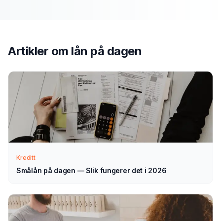
Send søknad
1
Fyll ut vårt enkle skjema — det tar bare noen minutter.
Velg lån på dagen som type.
Artikler om
lån på dagen
Vi tar kontakt
2
Vi går gjennom forespørselen din og tar kontakt med
veiledning — normalt innen 1–2 virkedager.
Velg selv
3
Kreditt
Sammenlign aktuelle tilbud i ro og mak, og velg det som
passer deg — helt uforpliktende.
Smålån på dagen — Slik fungerer det i 2026
Tips for å få best mulig
lån på dagen
i