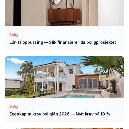
Send søknad
1
Fyll ut vårt enkle skjema — det tar bare noen minutter.
Velg lån til møbler som type.
Bolig
Lån til oppussing — Slik finansierer du boligprosjektet
Vi tar kontakt
2
Vi går gjennom forespørselen din og tar kontakt med
veiledning — normalt innen 1–2 virkedager.
Velg selv
3
Sammenlign aktuelle tilbud i ro og mak, og velg det som
passer deg — helt uforpliktende.
Bolig
Egenkapitalkrav boliglån 2026 — Nytt krav på 10 %
Tips for å få best mulig
lån til møbler
i