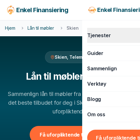
Enkel Finansiering
Enkel Finansier
Hjem
Lån til møbler
Skien
Tjenester
Guider
Skien
,
Telemark
KJØRETØY
Sammenlign
Billån
Lån til møbler
i
Skien
Verktøy
MC-lån
Sammenlign
lån til møbler
fra flere banker og finn
Båtlån
Blogg
det beste tilbudet for deg i
Skien
. 100% gratis og
Caravanlån
uforpliktende.
Om oss
Snøscooterlån
BOLIG & LIVSSTIL
Få uforpliktende tilbud
Få uforpliktende t