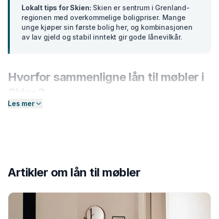
Lokalt tips for
Skien
:
Skien er sentrum i Grenland-
regionen med overkommelige boligpriser. Mange
unge kjøper sin første bolig her, og kombinasjonen
av lav gjeld og stabil inntekt gir gode lånevilkår.
Hvorfor sammenligne
lån til møbler
i
Skien
?
Les mer
Banker i
Telemark
tilbyr ulike renter basert på din
profil. En forskjell på bare 2 prosentpoeng på et lån på
300 000 kr utgjør over
15 000 kr
i sparte
rentekostnader over 5 år. Hos Enkel Finansiering
sender du én forespørsel — så hjelper vi deg å
Artikler om
lån til møbler
sammenligne aktuelle tilbud og finne det som passer
deg best.
Slik fungerer prosessen