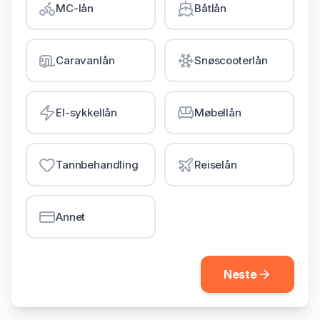
MC-lån
Båtlån
Gjeldsordning
Inkassohjelp
Caravanlån
Snøscooterlån
LÅN & KREDITT
Smålån
El-sykkellån
Møbellån
Lån uten sikkerhet
Kredittkort
Tannbehandling
Reiselån
Lån på dagen
Annet
Neste