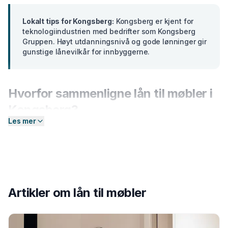
Lokalt tips for
Kongsberg
:
Kongsberg er kjent for
teknologiindustrien med bedrifter som Kongsberg
Gruppen. Høyt utdanningsnivå og gode lønninger gir
gunstige lånevilkår for innbyggerne.
Hvorfor sammenligne
lån til møbler
i
Kongsberg
?
Les mer
Banker i
Buskerud
tilbyr ulike renter basert på din
profil. En forskjell på bare 2 prosentpoeng på et lån på
300 000 kr utgjør over
15 000 kr
i sparte
rentekostnader over 5 år. Hos Enkel Finansiering
sender du én forespørsel — så hjelper vi deg å
Artikler om
lån til møbler
sammenligne aktuelle tilbud og finne det som passer
deg best.