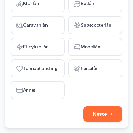
MC-lån
Båtlån
Gjeldsordning
Inkassohjelp
Caravanlån
Snøscooterlån
LÅN & KREDITT
Smålån
El-sykkellån
Møbellån
Lån uten sikkerhet
Kredittkort
Tannbehandling
Reiselån
Lån på dagen
Annet
Neste