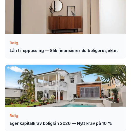
Slik fungerer prosessen
Send søknad
1
Fyll ut vårt enkle skjema — det tar bare noen minutter.
Velg lån til møbler som type.
Bolig
Lån til oppussing — Slik finansierer du boligprosjektet
Vi tar kontakt
2
Vi går gjennom forespørselen din og tar kontakt med
veiledning — normalt innen 1–2 virkedager.
Velg selv
3
Sammenlign aktuelle tilbud i ro og mak, og velg det som
passer deg — helt uforpliktende.
Bolig
Egenkapitalkrav boliglån 2026 — Nytt krav på 10 %