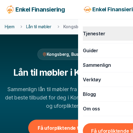
Enkel Finansiering
Enkel Finansier
Hjem
Lån til møbler
Kongsberg
Tjenester
Guider
Kongsberg
,
Buskerud
KJØRETØY
Sammenlign
Billån
Lån til møbler
i
Kongsberg
Verktøy
MC-lån
Sammenlign
lån til møbler
fra flere banker og finn
Båtlån
Blogg
det beste tilbudet for deg i
Kongsberg
. 100% gratis
Caravanlån
og uforpliktende.
Om oss
Snøscooterlån
BOLIG & LIVSSTIL
Få uforpliktende tilbud
Få uforpliktende t