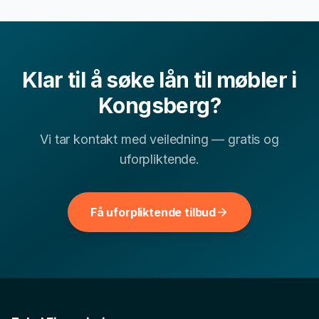
Ofte stilte spørsmål om
lån til møbler
i
Kongsberg
Klar til å søke
lån til møbler
i
Kan jeg få lån til møbler i Kongsberg med lav
Kongsberg
?
▾
kredittscore?
Vi tar kontakt med veiledning — gratis og
uforpliktende.
Hvor lang tid tar det å få svar på lån til møbler-
▾
søknad?
Få uforpliktende tilbud
▾
Hva er typisk rente for lån til møbler i Buskerud?
Andre finansielle tjenester i
Kongsberg