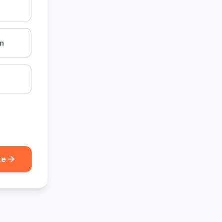
ån
te