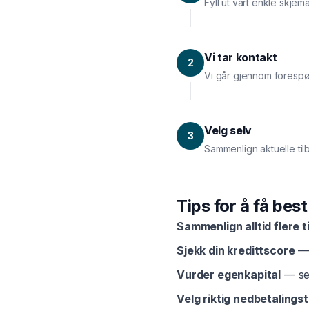
Fyll ut vårt enkle skjem
Vi tar kontakt
2
Vi går gjennom forespø
Velg selv
3
Sammenlign aktuelle til
Tips for å få bes
Sammenlign alltid flere t
Sjekk din kredittscore
— 
Vurder egenkapital
— sel
Velg riktig nedbetalingst