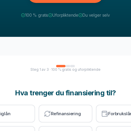
100 % gratis
Uforpliktende
Du velger selv
Steg
1
av
3
· 100 % gratis og uforpliktende
Hva trenger du finansiering til?
iglån
Refinansiering
Forbrukslå