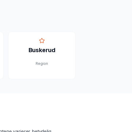
Buskerud
Region
tene varierer betydelig