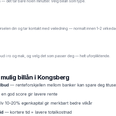
a — det tar bare noen minutter. Velg billån som type.
rselen din og tar kontakt med veiledning — normalt innen 1–2 virkeda
bud i ro og mak, og velg det som passer deg — helt uforpliktende.
t mulig
billån
i
Kongsberg
ilbud
— renteforskjellen mellom banker kan spare deg tituse
en god score gir lavere rente
v 10–20% egenkapital gir merkbart bedre vilkår
id
— kortere tid = lavere totalkostnad