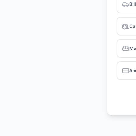
Bil
Ca
Mø
An