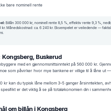
ke bare nominell rente
el:
Billån
300 000 kr
, nominell rente
8,5 %
, effektiv rente
9,3 %
, nedb
 kr
. Månedskostnad:
ca. 6 240 kr
. Eksempelet er veiledende — fakti
mi.
:
Kongsberg
,
Buskerud
nbyggere med en gjennomsnittsinntekt på
560 000 kr
. Gjenno
 noe som påvirker hvor mye bankene er villige til å låne ut — 
0 kr
kan du typisk låne mellom 3–5 ganger årsinntekten, av
spesifikt er det viktig å se på totaløkonomien din i sammen
smål om
billån
i
Kongsberg