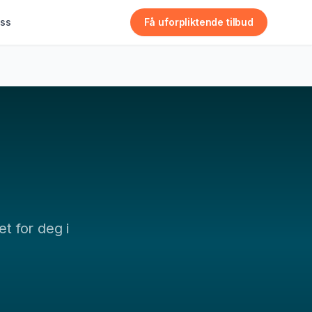
ss
Få uforpliktende tilbud
et for deg i