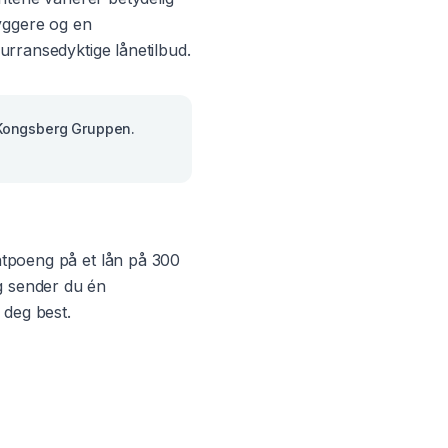
ggere og en
kurransedyktige lånetilbud.
 Kongsberg Gruppen.
entpoeng på et lån på 300
g sender du én
 deg best.