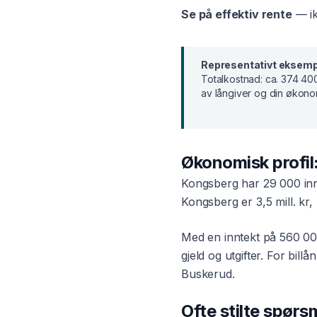
Se på effektiv rente
— ik
Representativt eksemp
Totalkostnad:
ca. 374 400
av långiver og din økono
Økonomisk profil
Kongsberg
har
29 000
in
Kongsberg
er
3,5 mill. kr
,
Med en inntekt på
560 00
gjeld og utgifter. For
billån
Buskerud
.
Ofte stilte spør