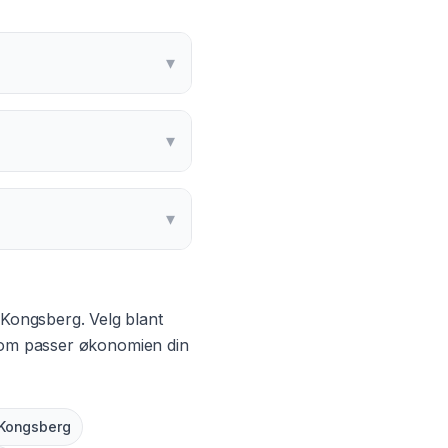
▾
▾
▾
Kongsberg
. Velg blant
 som passer økonomien din
Kongsberg