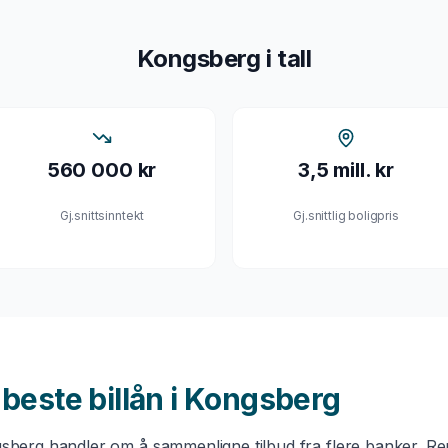
Kongsberg
i tall
560 000 kr
3,5 mill. kr
Gj.snittsinntekt
Gj.snittlig boligpris
u beste
billån
i
Kongsberg
sberg
handler om å sammenligne tilbud fra flere banker. Ren