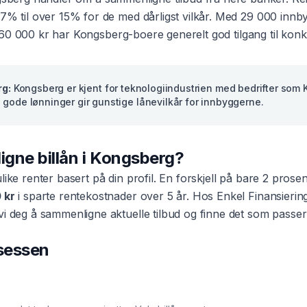
–7% til over 15% for de med dårligst vilkår. Med
29 000
innby
60 000 kr
har
Kongsberg
-boere generelt god tilgang til kon
rg
:
Kongsberg er kjent for teknologiindustrien med bedrifter som
gode lønninger gir gunstige lånevilkår for innbyggerne.
ligne
billån
i
Kongsberg
?
ulike renter basert på din profil. En forskjell på bare 2 pros
 kr
i sparte rentekostnader over 5 år. Hos Enkel Finansierin
vi deg å sammenligne aktuelle tilbud og finne det som passer
osessen