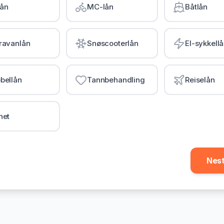
lån
MC-lån
Båtlån
ravanlån
Snøscooterlån
El-sykkell
bellån
Tannbehandling
Reiselån
net
Nes