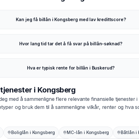
Kan jeg få billån i Kongsberg med lav kredittscore?
Hvor lang tid tar det å få svar på billån-søknad?
Hva er typisk rente for billån i Buskerud?
 tjenester i
Kongsberg
 deg med å sammenligne flere relevante finansielle tjenester i
netyper og bruk dem til å sammenligne vilkår, renter og hva
Boliglån
i
Kongsberg
MC-lån
i
Kongsberg
Båtlån
i