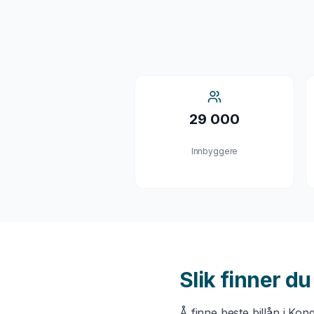
29 000
Innbyggere
Slik finner d
Å finne beste
billån
i
Kong