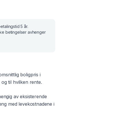
etalingstid
5 år
.
ske betingelser avhenger
msnittlig boligpris i
og til hvilken rente.
hengig av eksisterende
heng med levekostnadene i