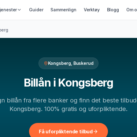
jenester
Guider
Sammenlign
Verktøy
Blogg
Om o
IKRING &
GJELD &
LÅN & KREDITT
berg
ING
REFINANSIERING
Smålån
ikring
Refinansiering
Lån uten sikkerhet
ing
Samlelån
Kredittkort
Gjeldsordning
Kongsberg
,
Buskerud
Lån på dagen
Inkassohjelp
Billån
i
Kongsberg
gn
billån
fra flere banker og finn det beste tilbud
Kongsberg
. 100% gratis og uforpliktende.
Få uforpliktende tilbud