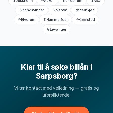
Jessheim
Asker
Lillestrøm
Alta
Kongsvinger
Narvik
Steinkjer
▾
Kan jeg få billån i Sarpsborg med lav kredittscore?
Elverum
Hammerfest
Grimstad
Levanger
▾
Hvor lang tid tar det å få svar på billån-søknad?
▾
Hva er typisk rente for billån i Østfold?
Klar til å søke
billån
i
Andre finansielle tjenester i
Sarpsborg
?
Sarpsborg
I tillegg til
billån
hjelper vi deg med å sammenligne flere
Vi tar kontakt med veiledning — gratis og
relevante finansielle tjenester i
Sarpsborg
. Velg blant
uforpliktende.
lokale sider for andre lånetyper og bruk dem til å
sammenligne vilkår, renter og hva som passer