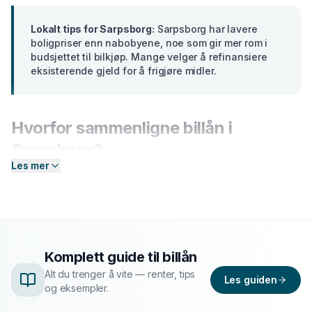
Lokalt tips for
Sarpsborg
:
Sarpsborg har lavere
boligpriser enn nabobyene, noe som gir mer rom i
budsjettet til bilkjøp. Mange velger å refinansiere
eksisterende gjeld for å frigjøre midler.
Hvorfor sammenligne
billån
i
Sarpsborg
?
Les mer
Banker i
Østfold
tilbyr ulike renter basert på din profil.
En forskjell på bare 2 prosentpoeng på et lån på 300
000 kr utgjør over
15 000 kr
i sparte rentekostnader
over 5 år. Hos Enkel Finansiering sender du én
forespørsel — så hjelper vi deg å sammenligne aktuelle
Komplett guide til
billån
tilbud og finne det som passer deg best.
Alt du trenger å vite — renter, tips
Les guiden
og eksempler.
Slik fungerer prosessen