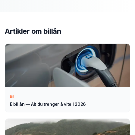
Send søknad
1
Fyll ut vårt enkle skjema — det tar bare noen minutter.
Velg billån som type.
Artikler om
billån
Vi tar kontakt
2
Vi går gjennom forespørselen din og tar kontakt med
veiledning — normalt innen 1–2 virkedager.
Velg selv
3
Bil
Sammenlign aktuelle tilbud i ro og mak, og velg det som
passer deg — helt uforpliktende.
Elbillån — Alt du trenger å vite i 2026
Tips for å få best mulig
billån
i