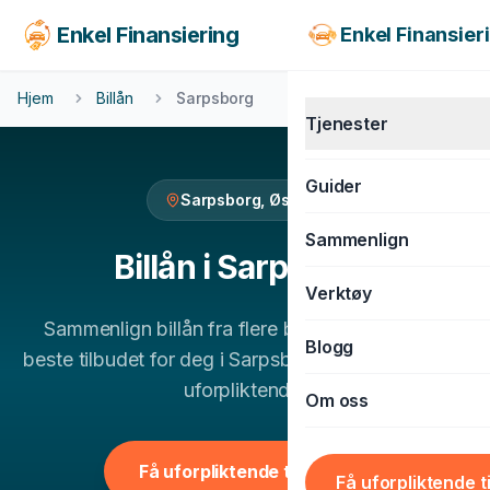
Enkel Finansiering
Enkel Finansier
Hjem
Billån
Sarpsborg
Tjenester
Guider
Sarpsborg
,
Østfold
KJØRETØY
Sammenlign
Billån
Billån
i
Sarpsborg
Verktøy
MC-lån
Sammenlign
billån
fra flere banker og finn det
Båtlån
Blogg
beste tilbudet for deg i
Sarpsborg
. 100% gratis og
Caravanlån
uforpliktende.
Om oss
Snøscooterlån
BOLIG & LIVSSTIL
Få uforpliktende tilbud
Få uforpliktende t