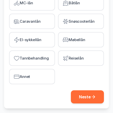
MC-lån
Båtlån
Gjeldsordning
Inkassohjelp
Caravanlån
Snøscooterlån
LÅN & KREDITT
Smålån
El-sykkellån
Møbellån
Lån uten sikkerhet
Kredittkort
Tannbehandling
Reiselån
Lån på dagen
Annet
Neste