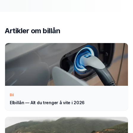
Slik fungerer prosessen
Send søknad
1
Fyll ut vårt enkle skjema — det tar bare noen minutter.
Artikler om
billån
Velg billån som type.
Vi tar kontakt
2
Vi går gjennom forespørselen din og tar kontakt med
veiledning — normalt innen 1–2 virkedager.
Bil
Velg selv
3
Elbillån — Alt du trenger å vite i 2026
Sammenlign aktuelle tilbud i ro og mak, og velg det som
passer deg — helt uforpliktende.