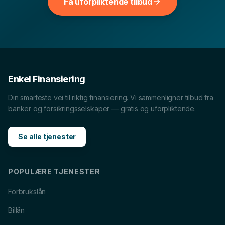
Få uforpliktende tilbud
lokale sider for andre lånetyper og bruk dem til å
sammenligne vilkår, renter og hva som passer
økonomien din best.
Forbrukslån
i
Kristiansand
Boliglån
i
Kristiansand
Enkel Finansiering
MC-lån
i
Kristiansand
Båtlån
i
Kristiansand
Din smarteste vei til riktig finansiering. Vi sammenligner tilbud fra
Caravanlån
i
Kristiansand
banker og forsikringsselskaper — gratis og uforpliktende.
Snøscooterlån
i
Kristiansand
Se alle tjenester
Lån til tannlege
i
Kristiansand
Lån til reise
i
Kristiansand
POPULÆRE TJENESTER
Forbrukslån
Billån