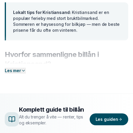
Lokalt tips for
Kristiansand
:
Kristiansand er en
populær ferieby med stort bruktbilmarked.
Sommeren er høysesong for bilkjøp — men de beste
prisene får du ofte om vinteren.
Hvorfor sammenligne
billån
i
Kristiansand
?
Les mer
Banker i
Sørlandet
tilbyr ulike renter basert på din
profil. En forskjell på bare 2 prosentpoeng på et lån på
300 000 kr utgjør over
15 000 kr
i sparte
rentekostnader over 5 år. Hos Enkel Finansiering
sender du én forespørsel — så hjelper vi deg å
Komplett guide til
billån
sammenligne aktuelle tilbud og finne det som passer
Alt du trenger å vite — renter, tips
deg best.
Les guiden
og eksempler.