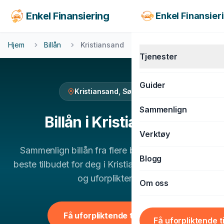
Enkel Finansiering
Enkel Finansier
Hjem
Billån
Kristiansand
Tjenester
Guider
Kristiansand
,
Sørlandet
KJØRETØY
Sammenlign
Billån
Billån
i
Kristiansand
Verktøy
MC-lån
Sammenlign
billån
fra flere banker og finn det
Båtlån
Blogg
beste tilbudet for deg i
Kristiansand
. 100% gratis
Caravanlån
og uforpliktende.
Om oss
Snøscooterlån
BOLIG & LIVSSTIL
Få uforpliktende tilbud
Få uforpliktende t