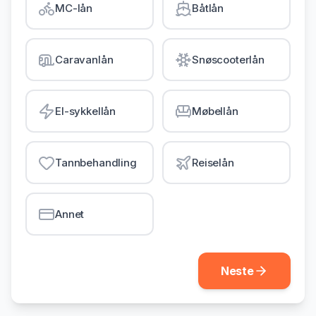
MC-lån
Båtlån
Gjeldsordning
Inkassohjelp
Caravanlån
Snøscooterlån
LÅN & KREDITT
Smålån
El-sykkellån
Møbellån
Lån uten sikkerhet
Kredittkort
Tannbehandling
Reiselån
Lån på dagen
Annet
Neste