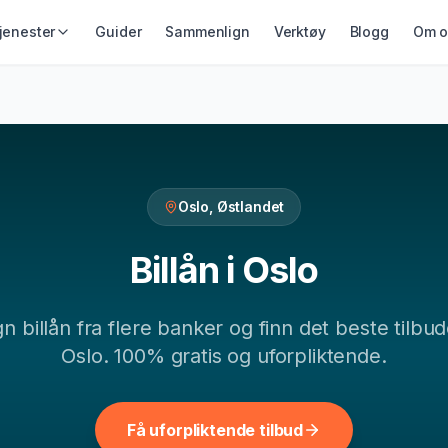
jenester
Guider
Sammenlign
Verktøy
Blogg
Om o
IKRING &
GJELD &
LÅN & KREDITT
ING
REFINANSIERING
Smålån
ikring
Refinansiering
Lån uten sikkerhet
ing
Samlelån
Kredittkort
Gjeldsordning
Oslo
,
Østlandet
Lån på dagen
Inkassohjelp
Billån
i
Oslo
gn
billån
fra flere banker og finn det beste tilbud
Oslo
. 100% gratis og uforpliktende.
Få uforpliktende tilbud