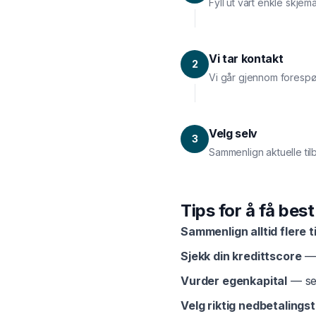
Fyll ut vårt enkle skjem
Vi tar kontakt
2
Vi går gjennom forespø
Velg selv
3
Sammenlign aktuelle til
Tips for å få bes
Sammenlign alltid flere t
Sjekk din kredittscore
— 
Vurder egenkapital
— sel
Velg riktig nedbetalingst