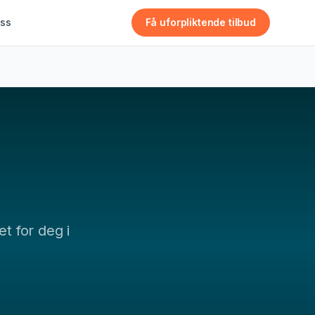
ss
Få uforpliktende tilbud
et for deg i