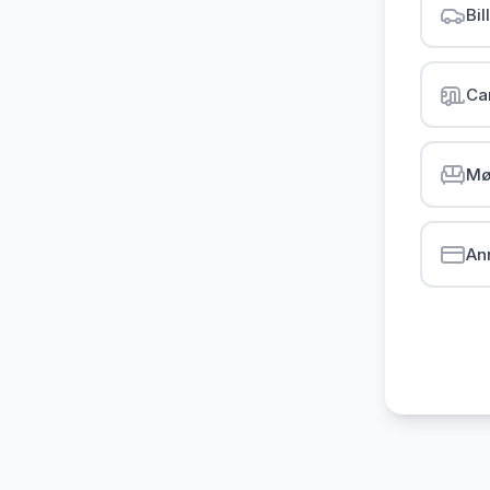
Bil
Ca
Mø
An