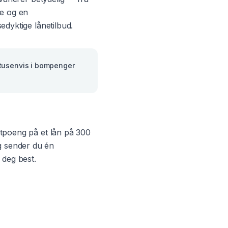
e og en
edyktige lånetilbud.
itusenvis i bompenger
entpoeng på et lån på 300
g sender du én
 deg best.