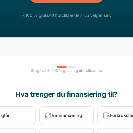
100 % gratis
Uforpliktende
Du velger selv
Steg
1
av
3
· 100 % gratis og uforpliktende
Hva trenger du finansiering til?
iglån
Refinansiering
Forbrukslå