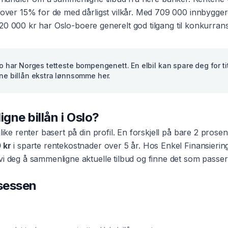
l over 15% for de med dårligst vilkår. Med
709 000
innbygger
20 000 kr
har
Oslo
-boere generelt god tilgang til konkurrans
o har Norges tetteste bompengenett. En elbil kan spare deg for t
nne billån ekstra lønnsomme her.
ligne
billån
i
Oslo
?
ulike renter basert på din profil. En forskjell på bare 2 pros
 kr
i sparte rentekostnader over 5 år. Hos Enkel Finansierin
vi deg å sammenligne aktuelle tilbud og finne det som passer
osessen