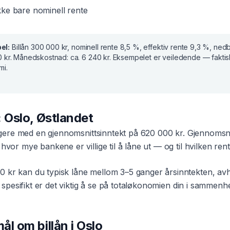
ke bare nominell rente
el:
Billån
300 000 kr
, nominell rente
8,5 %
, effektiv rente
9,3 %
, nedb
 kr
. Månedskostnad:
ca. 6 240 kr
. Eksempelet er veiledende — fakti
mi.
:
Oslo
,
Østlandet
ere med en gjennomsnittsinntekt på
620 000 kr
. Gjennomsnit
vor mye bankene er villige til å låne ut — og til hvilken rent
0 kr
kan du typisk låne mellom 3–5 ganger årsinntekten, av
spesifikt er det viktig å se på totaløkonomien din i sammen
smål om
billån
i
Oslo