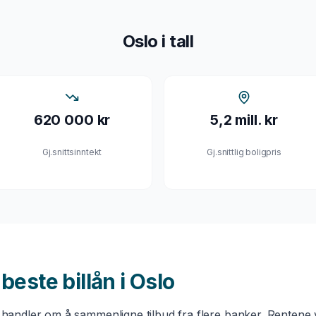
Oslo
i tall
620 000 kr
5,2 mill. kr
Gj.snittsinntekt
Gj.snittlig boligpris
u beste
billån
i
Oslo
handler om å sammenligne tilbud fra flere banker. Rentene v