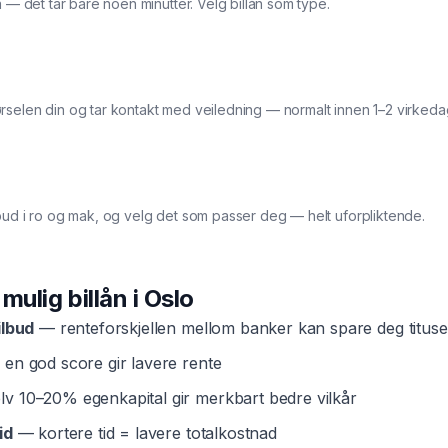
a — det tar bare noen minutter. Velg billån som type.
rselen din og tar kontakt med veiledning — normalt innen 1–2 virkeda
bud i ro og mak, og velg det som passer deg — helt uforpliktende.
t mulig
billån
i
Oslo
ilbud
— renteforskjellen mellom banker kan spare deg tituse
en god score gir lavere rente
v 10–20% egenkapital gir merkbart bedre vilkår
id
— kortere tid = lavere totalkostnad