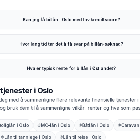
Kan jeg få billån i Oslo med lav kredittscore?
Hvor lang tid tar det å få svar på billån-søknad?
Hva er typisk rente for billån i Østlandet?
 tjenester i
Oslo
 deg med å sammenligne flere relevante finansielle tjenester i
 og bruk dem til å sammenligne vilkår, renter og hva som pa
Boliglån
i
Oslo
MC-lån
i
Oslo
Båtlån
i
Oslo
Caravan
Lån til tannlege
i
Oslo
Lån til reise
i
Oslo