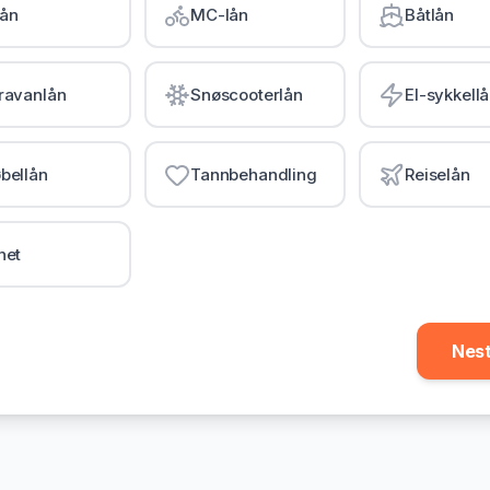
lån
MC-lån
Båtlån
ravanlån
Snøscooterlån
El-sykkell
bellån
Tannbehandling
Reiselån
net
Nes