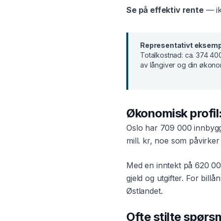
Se på effektiv rente
— ik
Representativt eksemp
Totalkostnad:
ca. 374 400
av långiver og din økono
Økonomisk profil
Oslo
har
709 000
innbygg
mill. kr
, noe som påvirker h
Med en inntekt på
620 00
gjeld og utgifter. For
billån
Østlandet
.
Ofte stilte spør