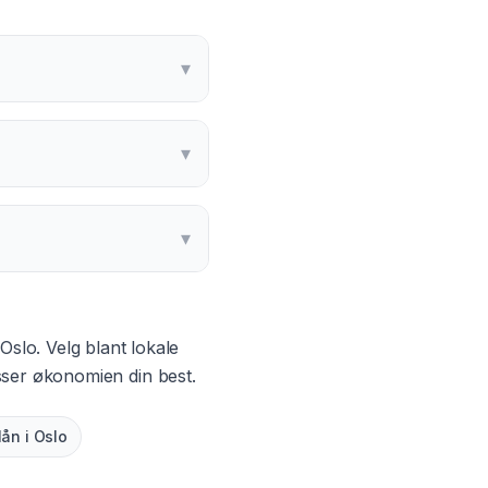
▾
▾
▾
Oslo
. Velg blant lokale
sser økonomien din best.
lån
i
Oslo