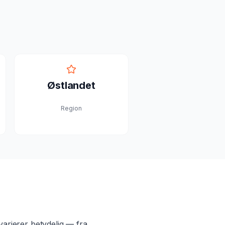
Østlandet
Region
arierer betydelig — fra