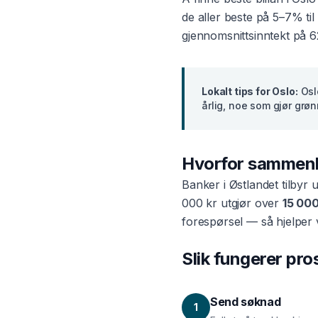
de aller beste på 5–7% ti
gjennomsnittsinntekt på
6
Lokalt tips for
Oslo
:
Osl
årlig, noe som gjør grø
Hvorfor sammen
Banker i
Østlandet
tilbyr 
000 kr utgjør over
15 000
forespørsel — så hjelper 
Slik fungerer pr
Send søknad
1