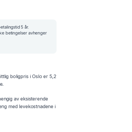
etalingstid
5 år
.
ske betingelser avhenger
tlig boligpris i
Oslo
er
5,2
e.
hengig av eksisterende
heng med levekostnadene i