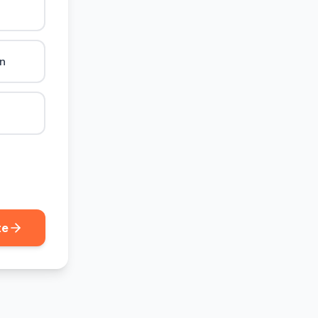
ån
te