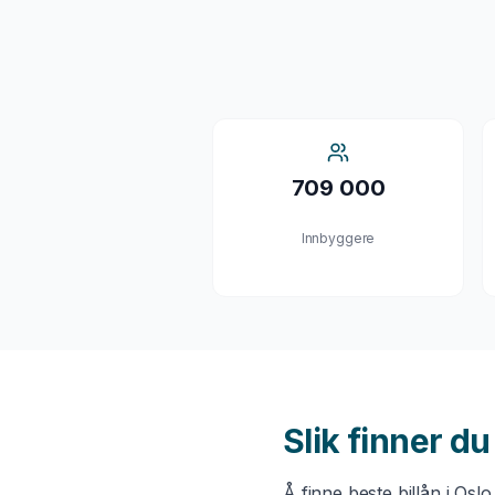
709 000
Innbyggere
Slik finner d
Å finne beste
billån
i
Oslo