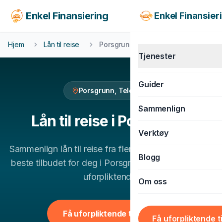
Enkel Finansiering
Enkel Finansier
Hjem
Lån til reise
Porsgrunn
Tjenester
Guider
Porsgrunn
,
Telemark
KJØRETØY
Sammenlign
Billån
Lån til reise
i
Porsgrunn
Verktøy
MC-lån
Sammenlign
lån til reise
fra flere banker og finn det
Båtlån
Blogg
beste tilbudet for deg i
Porsgrunn
. 100% gratis og
Caravanlån
uforpliktende.
Om oss
Snøscooterlån
BOLIG & LIVSSTIL
Få uforpliktende tilbud
Få uforpliktende t