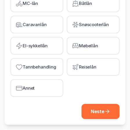
MC-lån
Båtlån
Gjeldsordning
Inkassohjelp
Caravanlån
Snøscooterlån
LÅN & KREDITT
Smålån
El-sykkellån
Møbellån
Lån uten sikkerhet
Kredittkort
Tannbehandling
Reiselån
Lån på dagen
Annet
Neste