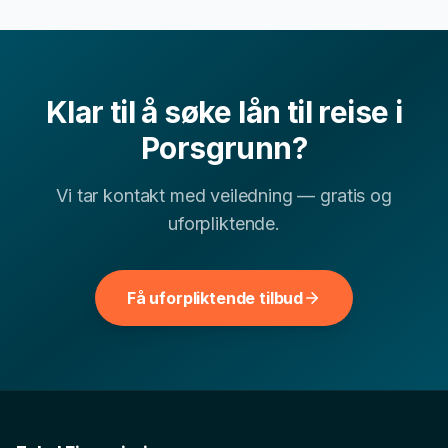
Ofte stilte spørsmål om
lån til reise
i
Porsgrunn
Klar til å søke
lån til reise
i
Kan jeg få lån til reise i Porsgrunn med lav
Porsgrunn
?
▾
kredittscore?
Vi tar kontakt med veiledning — gratis og
uforpliktende.
Hvor lang tid tar det å få svar på lån til reise-
▾
søknad?
Få uforpliktende tilbud
▾
Hva er typisk rente for lån til reise i Telemark?
Andre finansielle tjenester i
Porsgrunn