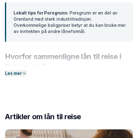
Lokalt tips for
Porsgrunn
:
Porsgrunn er en del av
Grenland med sterk industritradisjon.
Overkommelige boligpriser betyr at du kan bruke mer
av inntekten på andre låneformål.
Hvorfor sammenligne
lån til reise
i
Porsgrunn
?
Les mer
Banker i
Telemark
tilbyr ulike renter basert på din
profil. En forskjell på bare 2 prosentpoeng på et lån på
300 000 kr utgjør over
15 000 kr
i sparte
rentekostnader over 5 år. Hos Enkel Finansiering
sender du én forespørsel — så hjelper vi deg å
Artikler om
lån til reise
sammenligne aktuelle tilbud og finne det som passer
deg best.