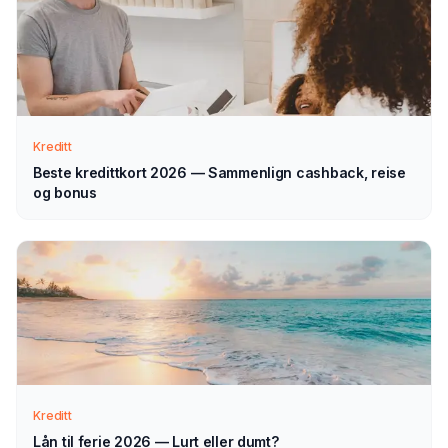
Slik fungerer prosessen
Send søknad
1
Fyll ut vårt enkle skjema — det tar bare noen minutter.
Velg lån til reise som type.
Kreditt
Beste kredittkort 2026 — Sammenlign cashback, reise
og bonus
Vi tar kontakt
2
Vi går gjennom forespørselen din og tar kontakt med
veiledning — normalt innen 1–2 virkedager.
Velg selv
3
Sammenlign aktuelle tilbud i ro og mak, og velg det som
passer deg — helt uforpliktende.
Kreditt
Lån til ferie 2026 — Lurt eller dumt?