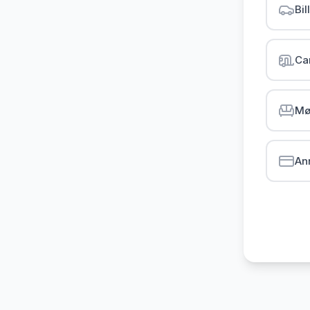
Bil
Ca
Mø
An