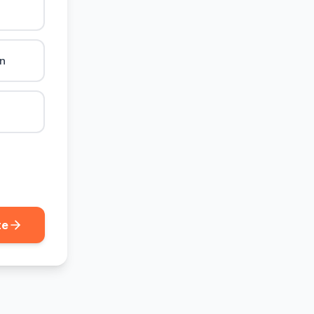
ån
te