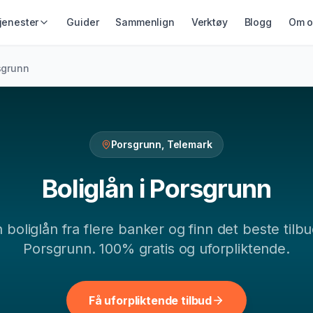
jenester
Guider
Sammenlign
Verktøy
Blogg
Om o
IKRING &
GJELD &
LÅN & KREDITT
sgrunn
ING
REFINANSIERING
Smålån
ikring
Refinansiering
Lån uten sikkerhet
ing
Samlelån
Kredittkort
Gjeldsordning
Porsgrunn
,
Telemark
Lån på dagen
Inkassohjelp
Boliglån
i
Porsgrunn
n
boliglån
fra flere banker og finn det beste tilbu
Porsgrunn
. 100% gratis og uforpliktende.
Få uforpliktende tilbud