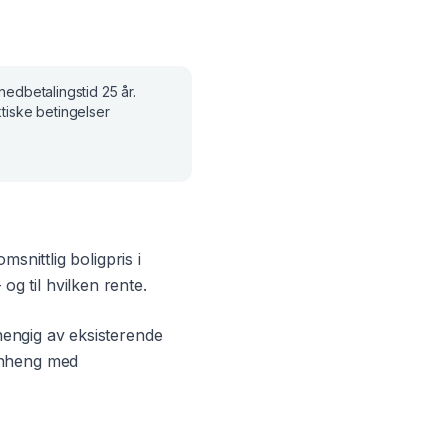
 nedbetalingstid
25 år
.
tiske betingelser
msnittlig boligpris i
og til hvilken rente.
hengig av eksisterende
menheng med