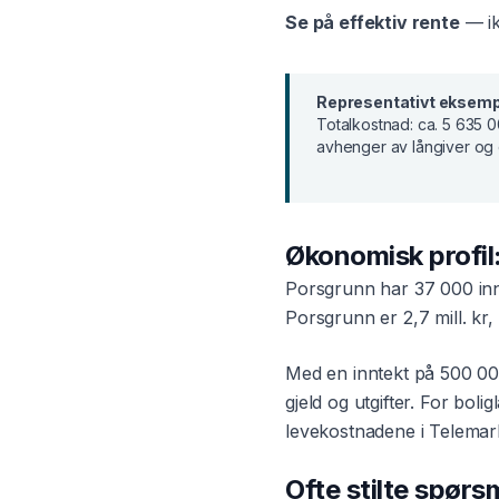
Se på effektiv rente
— ik
Representativt eksemp
Totalkostnad:
ca. 5 635 0
avhenger av långiver og 
Økonomisk profil
Porsgrunn
har
37 000
in
Porsgrunn
er
2,7 mill. kr
,
Med en inntekt på
500 00
gjeld og utgifter. For
bolig
levekostnadene i
Telemar
Ofte stilte spør