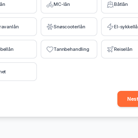
lån
MC-lån
Båtlån
ravanlån
Snøscooterlån
El-sykkell
bellån
Tannbehandling
Reiselån
net
Nes