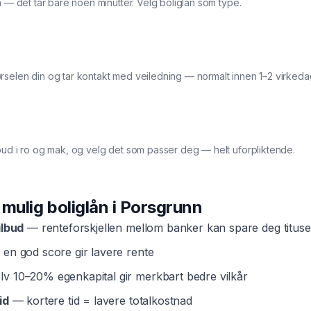
a — det tar bare noen minutter. Velg boliglån som type.
rselen din og tar kontakt med veiledning — normalt innen 1–2 virkeda
bud i ro og mak, og velg det som passer deg — helt uforpliktende.
t mulig
boliglån
i
Porsgrunn
ilbud
— renteforskjellen mellom banker kan spare deg tituse
en god score gir lavere rente
v 10–20% egenkapital gir merkbart bedre vilkår
id
— kortere tid = lavere totalkostnad