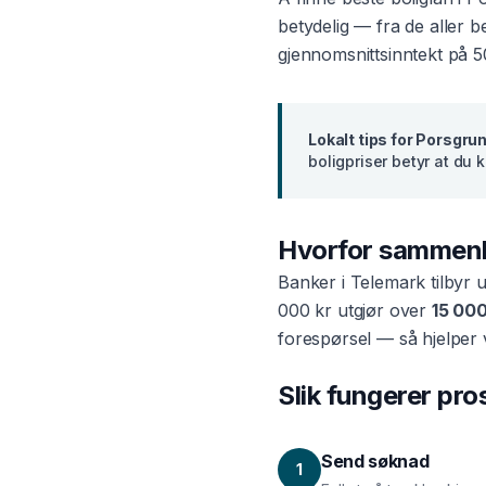
betydelig — fra de aller 
gjennomsnittsinntekt på
5
Lokalt tips for
Porsgru
boligpriser betyr at du
Hvorfor sammen
Banker i
Telemark
tilbyr 
000 kr utgjør over
15 000
forespørsel — så hjelper 
Slik fungerer pr
Send søknad
1