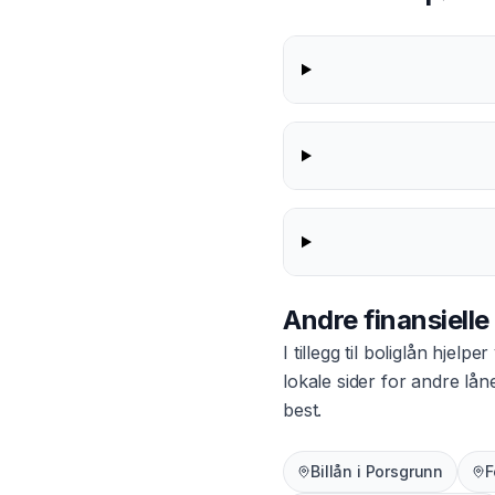
Andre finansielle
I tillegg til
boliglån
hjelper 
lokale sider for andre lå
best.
Billån
i
Porsgrunn
F