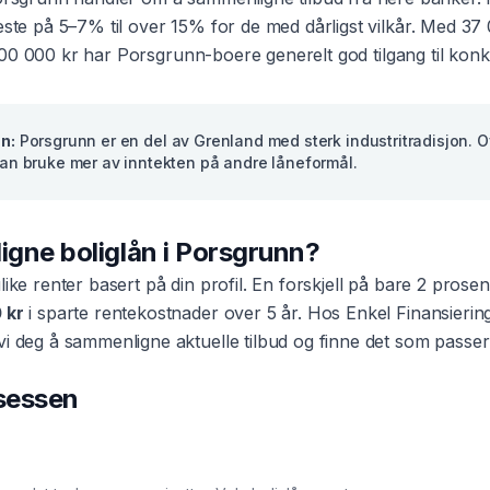
beste på 5–7% til over 15% for de med dårligst vilkår. Med
37
00 000 kr
har
Porsgrunn
-boere generelt god tilgang til kon
nn
:
Porsgrunn er en del av Grenland med sterk industritradisjon.
 kan bruke mer av inntekten på andre låneformål.
ligne
boliglån
i
Porsgrunn
?
ulike renter basert på din profil. En forskjell på bare 2 pros
 kr
i sparte rentekostnader over 5 år. Hos Enkel Finansierin
vi deg å sammenligne aktuelle tilbud og finne det som passer
osessen