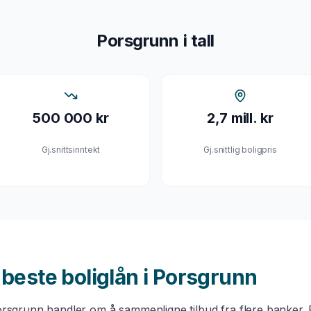
Porsgrunn
i tall
500 000 kr
2,7 mill. kr
Gj.snittsinntekt
Gj.snittlig boligpris
u beste
boliglån
i
Porsgrunn
rsgrunn
handler om å sammenligne tilbud fra flere banker. 