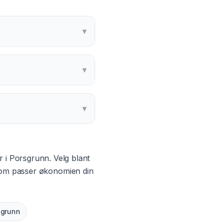
▾
▾
▾
r i
Porsgrunn
. Velg blant
 som passer økonomien din
sgrunn