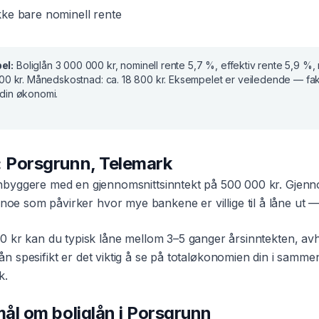
ke bare nominell rente
el:
Boliglån
3 000 000 kr
, nominell rente
5,7 %
, effektiv rente
5,9 %
,
00 kr
. Månedskostnad:
ca. 18 800 kr
. Eksempelet er veiledende — fak
din økonomi.
:
Porsgrunn
,
Telemark
nbyggere med en gjennomsnittsinntekt på
500 000 kr
. Gjenno
 noe som påvirker hvor mye bankene er villige til å låne ut — 
0 kr
kan du typisk låne mellom 3–5 ganger årsinntekten, av
lån
spesifikt er det viktig å se på totaløkonomien din i sam
k
.
smål om
boliglån
i
Porsgrunn