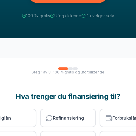
100 % gratis
Uforpliktende
Du velger selv
Steg
1
av
3
· 100 % gratis og uforpliktende
Hva trenger du finansiering til?
iglån
Refinansiering
Forbrukslå