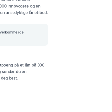
 000
innbyggere og en
kurransedyktige lånetilbud.
 Overkommelige
entpoeng på et lån på 300
g sender du én
 deg best.