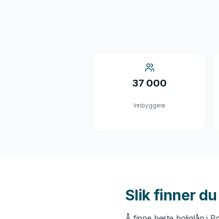
37 000
Innbyggere
Slik finner d
Å finne beste
boliglån
i
Po