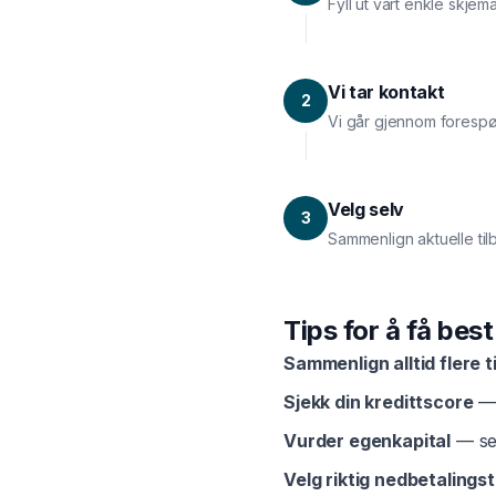
Fyll ut vårt enkle skjem
Vi tar kontakt
2
Vi går gjennom forespø
Velg selv
3
Sammenlign aktuelle til
Tips for å få bes
Sammenlign alltid flere t
Sjekk din kredittscore
— 
Vurder egenkapital
— sel
Velg riktig nedbetalingst