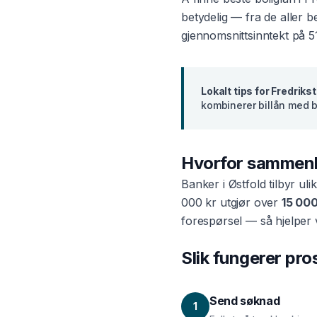
betydelig — fra de aller 
gjennomsnittsinntekt på
5
Lokalt tips for
Fredriks
kombinerer billån med b
Hvorfor sammen
Banker i
Østfold
tilbyr uli
000 kr utgjør over
15 000
forespørsel — så hjelper 
Slik fungerer pr
Send søknad
1