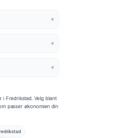
▾
▾
▾
r i
Fredrikstad
. Velg blant
 som passer økonomien din
redrikstad