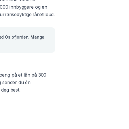
 000
innbyggere og en
kurransedyktige lånetilbud.
ved Oslofjorden. Mange
tpoeng på et lån på 300
g sender du én
 deg best.