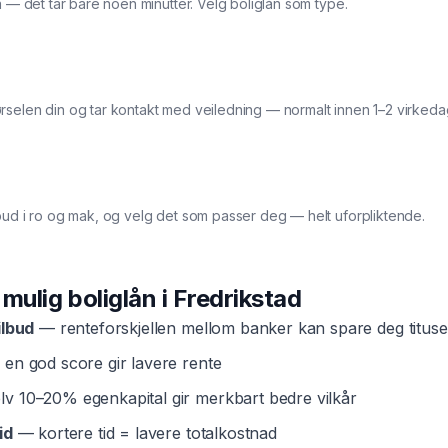
a — det tar bare noen minutter. Velg boliglån som type.
rselen din og tar kontakt med veiledning — normalt innen 1–2 virkeda
bud i ro og mak, og velg det som passer deg — helt uforpliktende.
t mulig
boliglån
i
Fredrikstad
ilbud
— renteforskjellen mellom banker kan spare deg tituse
en god score gir lavere rente
v 10–20% egenkapital gir merkbart bedre vilkår
id
— kortere tid = lavere totalkostnad