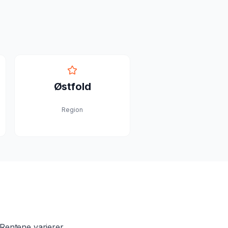
Østfold
Region
 Rentene varierer