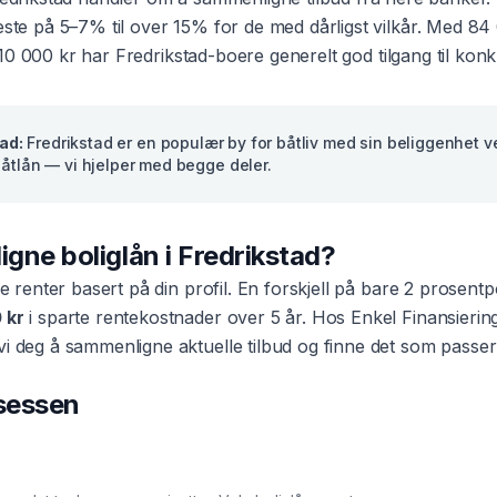
beste på 5–7% til over 15% for de med dårligst vilkår. Med
84
10 000 kr
har
Fredrikstad
-boere generelt god tilgang til kon
tad
:
Fredrikstad er en populær by for båtliv med sin beliggenhet 
åtlån — vi hjelper med begge deler.
ligne
boliglån
i
Fredrikstad
?
ke renter basert på din profil. En forskjell på bare 2 prosen
 kr
i sparte rentekostnader over 5 år. Hos Enkel Finansierin
vi deg å sammenligne aktuelle tilbud og finne det som passer
osessen