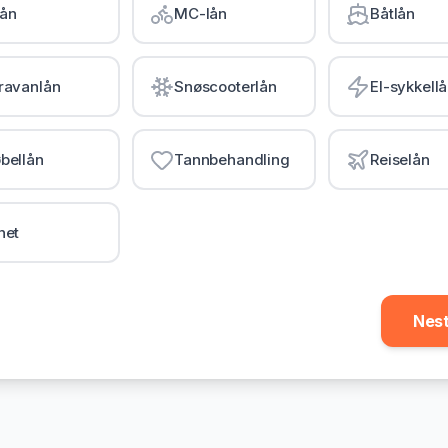
lån
MC-lån
Båtlån
ravanlån
Snøscooterlån
El-sykkell
bellån
Tannbehandling
Reiselån
net
Nes