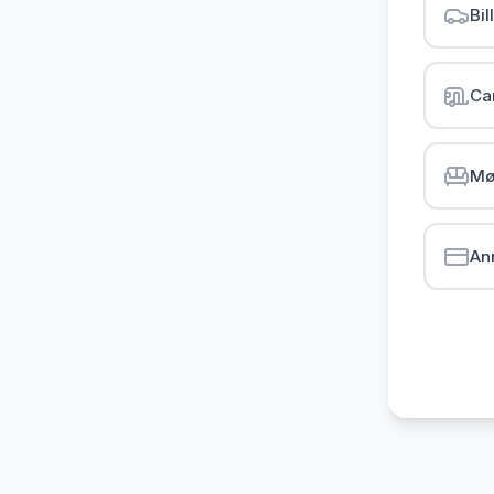
Bil
Ca
Mø
An