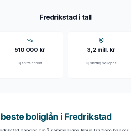
Fredrikstad
i tall
510 000 kr
3,2 mill. kr
Gj.snittsinntekt
Gj.snittlig boligpris
u beste
boliglån
i
Fredrikstad
edrikstad
handler om å sammenligne tilbud fra flere banker.