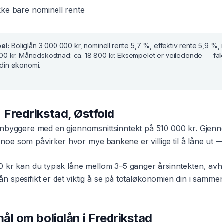
ke bare nominell rente
el:
Boliglån
3 000 000 kr
, nominell rente
5,7 %
, effektiv rente
5,9 %
,
00 kr
. Månedskostnad:
ca. 18 800 kr
. Eksempelet er veiledende — fak
din økonomi.
:
Fredrikstad
,
Østfold
nbyggere med en gjennomsnittsinntekt på
510 000 kr
. Gjenn
 noe som påvirker hvor mye bankene er villige til å låne ut — 
0 kr
kan du typisk låne mellom 3–5 ganger årsinntekten, avh
lån
spesifikt er det viktig å se på totaløkonomien din i sam
smål om
boliglån
i
Fredrikstad