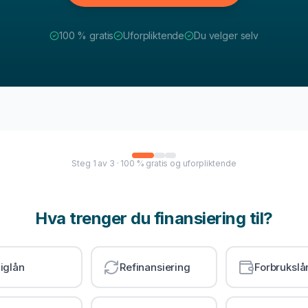
100 % gratis
Uforpliktende
Du velger selv
Steg
1
av
3
· 100 % gratis og uforpliktende
Hva trenger du finansiering til?
iglån
Refinansiering
Forbrukslå