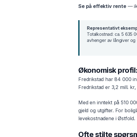
Se på effektiv rente
— ik
Representativt eksemp
Totalkostnad:
ca. 5 635 0
avhenger av långiver og 
Økonomisk profil
Fredrikstad
har
84 000
in
Fredrikstad
er
3,2 mill. kr
,
Med en inntekt på
510 00
gjeld og utgifter. For
bolig
levekostnadene i
Østfold
.
Ofte stilte spør