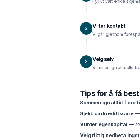
Fyll ut vårt enkle skjem
Vi tar kontakt
2
Vi går gjennom forespø
Velg selv
3
Sammenlign aktuelle til
Tips for å få bes
Sammenlign alltid flere t
Sjekk din kredittscore
— 
Vurder egenkapital
— sel
Velg riktig nedbetalingst