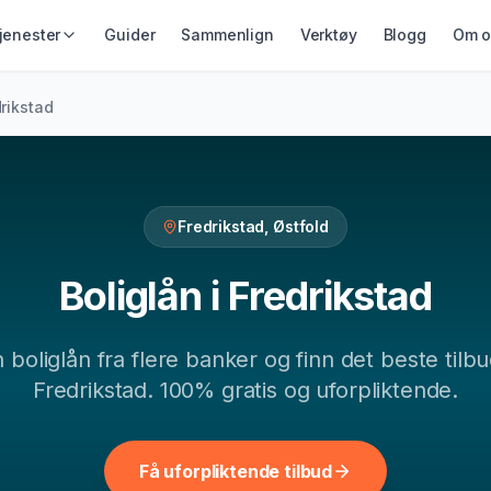
jenester
Guider
Sammenlign
Verktøy
Blogg
Om o
IKRING &
GJELD &
LÅN & KREDITT
rikstad
ING
REFINANSIERING
Smålån
ikring
Refinansiering
Lån uten sikkerhet
ing
Samlelån
Kredittkort
Gjeldsordning
Fredrikstad
,
Østfold
Lån på dagen
Inkassohjelp
Boliglån
i
Fredrikstad
n
boliglån
fra flere banker og finn det beste tilbu
Fredrikstad
. 100% gratis og uforpliktende.
Få uforpliktende tilbud