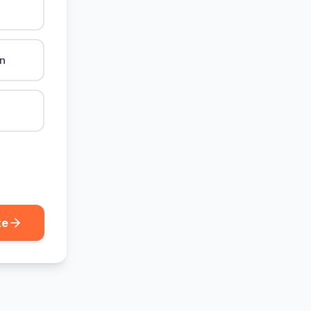
ån
te