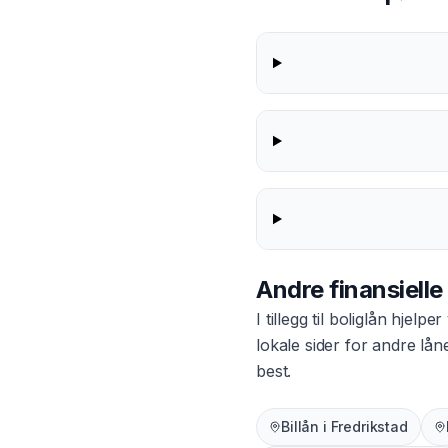
Andre finansielle
I tillegg til
boliglån
hjelper 
lokale sider for andre lå
best.
Billån
i
Fredrikstad