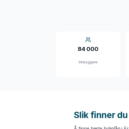
84 000
Innbyggere
Slik finner d
Å finne beste
boliglån
i
Fr