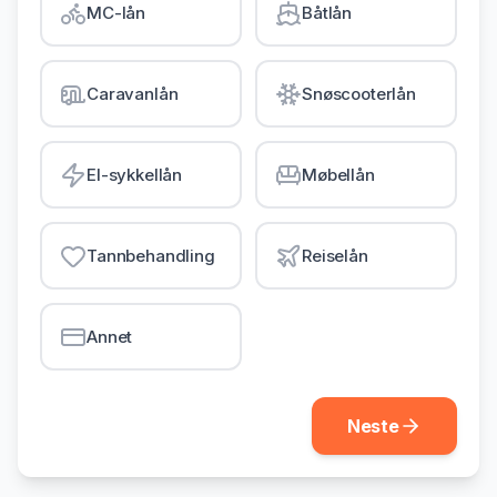
MC-lån
Båtlån
Gjeldsordning
Inkassohjelp
Caravanlån
Snøscooterlån
LÅN & KREDITT
Smålån
El-sykkellån
Møbellån
Lån uten sikkerhet
Kredittkort
Tannbehandling
Reiselån
Lån på dagen
Annet
Neste