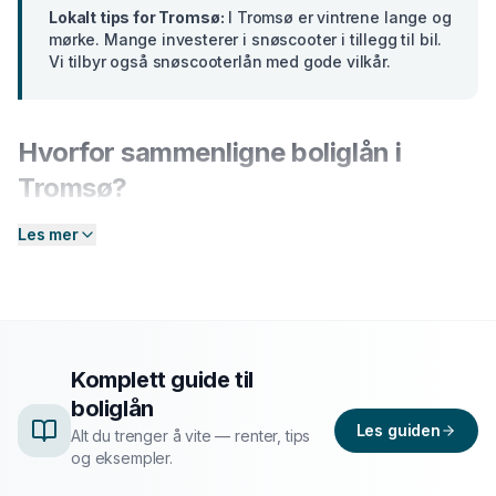
Lokalt tips for
Tromsø
:
I Tromsø er vintrene lange og
mørke. Mange investerer i snøscooter i tillegg til bil.
Vi tilbyr også snøscooterlån med gode vilkår.
Hvorfor sammenligne
boliglån
i
Tromsø
?
Banker i
Troms
tilbyr ulike renter basert på din profil.
Les mer
En forskjell på bare 2 prosentpoeng på et lån på 300
000 kr utgjør over
15 000 kr
i sparte rentekostnader
over 5 år. Hos Enkel Finansiering sender du én
forespørsel — så hjelper vi deg å sammenligne aktuelle
tilbud og finne det som passer deg best.
Komplett guide til
boliglån
Slik fungerer prosessen
Les guiden
Alt du trenger å vite — renter, tips
og eksempler.
Send søknad