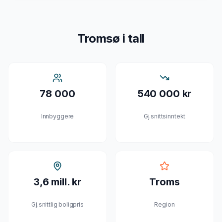
Tromsø
i tall
78 000
540 000 kr
Innbyggere
Gj.snittsinntekt
3,6 mill. kr
Troms
Gj.snittlig boligpris
Region