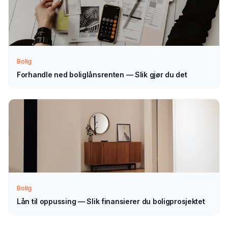
mellom banker kan spare deg titusenvis
Sjekk din kredittscore
— en god score gir lavere rente
Vurder egenkapital
— selv 10–20% egenkapital gir
merkbart bedre vilkår
Bolig
Forhandle ned boliglånsrenten — Slik gjør du det
Velg riktig nedbetalingstid
— kortere tid = lavere
totalkostnad
Se på effektiv rente
— ikke bare nominell rente
Representativt eksempel:
Boliglån
3 000 000 kr
,
nominell rente
5,7 %
, effektiv rente
5,9 %
,
nedbetalingstid
25 år
. Totalkostnad:
ca. 5 635 000 kr
.
Månedskostnad:
ca. 18 800 kr
. Eksempelet er
veiledende — faktiske betingelser avhenger av
Bolig
långiver og din økonomi.
Lån til oppussing — Slik finansierer du boligprosjektet