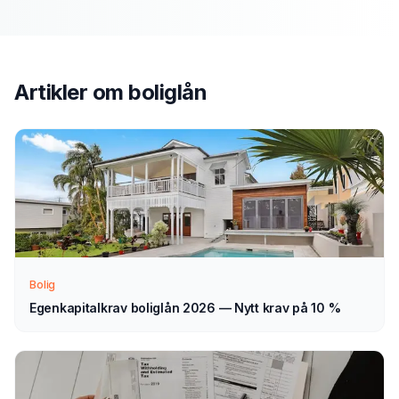
1
Fyll ut vårt enkle skjema — det tar bare noen minutter.
Velg boliglån som type.
Artikler om
boliglån
Vi tar kontakt
2
Vi går gjennom forespørselen din og tar kontakt med
veiledning — normalt innen 1–2 virkedager.
Velg selv
3
Sammenlign aktuelle tilbud i ro og mak, og velg det som
passer deg — helt uforpliktende.
Bolig
Egenkapitalkrav boliglån 2026 — Nytt krav på 10 %
Tips for å få best mulig
boliglån
i
Tromsø
Sammenlign alltid flere tilbud
— renteforskjellen