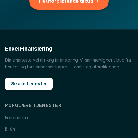
Billån
i
Tromsø
Forbrukslån
i
Tromsø
Få uforpliktende tilbud
MC-lån
i
Tromsø
Båtlån
i
Tromsø
Caravanlån
i
Tromsø
Snøscooterlån
i
Tromsø
Lån til tannlege
i
Tromsø
Lån til reise
i
Tromsø
Enkel Finansiering
Din smarteste vei til riktig finansiering. Vi sammenligner tilbud fra
banker og forsikringsselskaper — gratis og uforpliktende.
Se alle tjenester
POPULÆRE TJENESTER
Forbrukslån
Billån