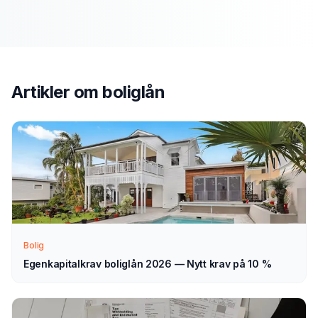
Slik fungerer prosessen
Send søknad
1
Fyll ut vårt enkle skjema — det tar bare noen minutter.
Artikler om
boliglån
Velg boliglån som type.
Vi tar kontakt
2
Vi går gjennom forespørselen din og tar kontakt med
veiledning — normalt innen 1–2 virkedager.
Velg selv
Bolig
3
Sammenlign aktuelle tilbud i ro og mak, og velg det som
Egenkapitalkrav boliglån 2026 — Nytt krav på 10 %
passer deg — helt uforpliktende.