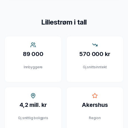
Lillestrøm
i tall
89 000
570 000 kr
Innbyggere
Gj.snittsinntekt
4,2 mill. kr
Akershus
Gj.snittlig boligpris
Region