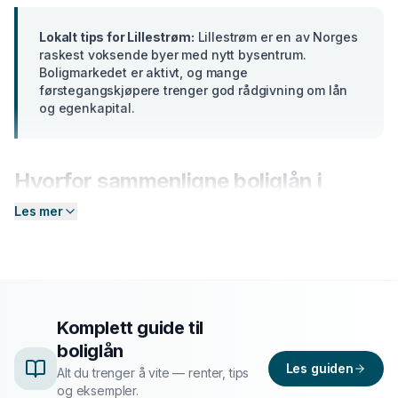
Lokalt tips for
Lillestrøm
:
Lillestrøm er en av Norges
raskest voksende byer med nytt bysentrum.
Boligmarkedet er aktivt, og mange
førstegangskjøpere trenger god rådgivning om lån
og egenkapital.
Hvorfor sammenligne
boliglån
i
Lillestrøm
?
Les mer
Banker i
Akershus
tilbyr ulike renter basert på din
profil. En forskjell på bare 2 prosentpoeng på et lån på
300 000 kr utgjør over
15 000 kr
i sparte
rentekostnader over 5 år. Hos Enkel Finansiering
Komplett guide til
sender du én forespørsel — så hjelper vi deg å
boliglån
sammenligne aktuelle tilbud og finne det som passer
Les guiden
deg best.
Alt du trenger å vite — renter, tips
og eksempler.