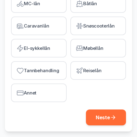
MC-lån
Båtlån
Gjeldsordning
Inkassohjelp
Caravanlån
Snøscooterlån
LÅN & KREDITT
Smålån
El-sykkellån
Møbellån
Lån uten sikkerhet
Kredittkort
Tannbehandling
Reiselån
Lån på dagen
Annet
Neste