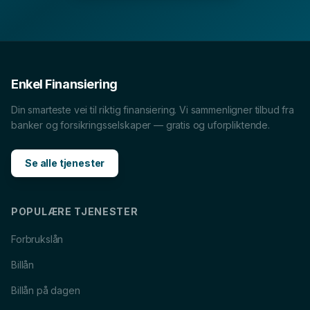
Snøscooterlån
i
Ski
Lån til tannlege
i
Ski
Lån til reise
i
Ski
Enkel Finansiering
Din smarteste vei til riktig finansiering. Vi sammenligner tilbud fra
banker og forsikringsselskaper — gratis og uforpliktende.
Se alle tjenester
POPULÆRE TJENESTER
Forbrukslån
Billån
Billån på dagen