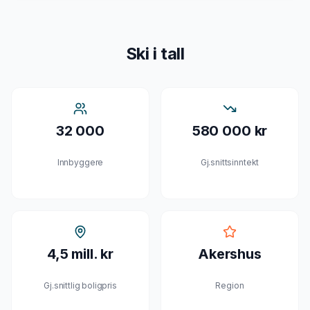
Ski
i tall
32 000
580 000 kr
Innbyggere
Gj.snittsinntekt
4,5 mill. kr
Akershus
Gj.snittlig boligpris
Region