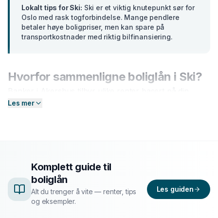
Lokalt tips for
Ski
:
Ski er et viktig knutepunkt sør for
Oslo med rask togforbindelse. Mange pendlere
betaler høye boligpriser, men kan spare på
transportkostnader med riktig bilfinansiering.
Hvorfor sammenligne
boliglån
i
Ski
?
Banker i
Akershus
tilbyr ulike renter basert på din
profil. En forskjell på bare 2 prosentpoeng på et lån på
Les mer
300 000 kr utgjør over
15 000 kr
i sparte
rentekostnader over 5 år. Hos Enkel Finansiering
sender du én forespørsel — så hjelper vi deg å
sammenligne aktuelle tilbud og finne det som passer
Komplett guide til
deg best.
boliglån
Les guiden
Slik fungerer prosessen
Alt du trenger å vite — renter, tips
og eksempler.