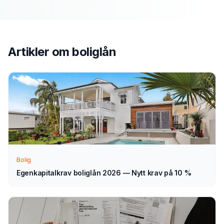
Send søknad
1
Fyll ut vårt enkle skjema — det tar bare noen minutter.
Velg boliglån som type.
Artikler om
boliglån
Vi tar kontakt
2
Vi går gjennom forespørselen din og tar kontakt med
veiledning — normalt innen 1–2 virkedager.
Velg selv
3
Sammenlign aktuelle tilbud i ro og mak, og velg det som
passer deg — helt uforpliktende.
Bolig
Egenkapitalkrav boliglån 2026 — Nytt krav på 10 %
Tips for å få best mulig
boliglån
i
Ski
Sammenlign alltid flere tilbud
— renteforskjellen