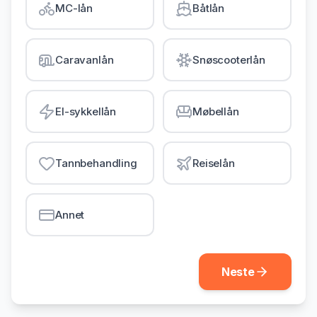
MC-lån
Båtlån
Gjeldsordning
Inkassohjelp
Caravanlån
Snøscooterlån
LÅN & KREDITT
Smålån
El-sykkellån
Møbellån
Lån uten sikkerhet
Kredittkort
Tannbehandling
Reiselån
Lån på dagen
Annet
Neste