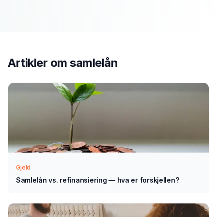
Slik fungerer prosessen
Send søknad
1
Fyll ut vårt enkle skjema — det tar bare noen minutter.
Velg samlelån som type.
Artikler om
samlelån
Vi tar kontakt
2
Vi går gjennom forespørselen din og tar kontakt med
veiledning — normalt innen 1–2 virkedager.
Velg selv
3
Gjeld
Sammenlign aktuelle tilbud i ro og mak, og velg det som
passer deg — helt uforpliktende.
Samlelån vs. refinansiering — hva er forskjellen?