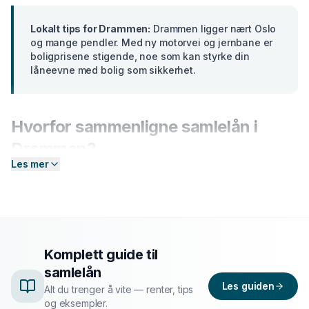
Lokalt tips for
Drammen
:
Drammen ligger nært Oslo
og mange pendler. Med ny motorvei og jernbane er
boligprisene stigende, noe som kan styrke din
låneevne med bolig som sikkerhet.
Hvorfor sammenligne
samlelån
i
Drammen
?
Les mer
Banker i
Buskerud
tilbyr ulike renter basert på din
profil. En forskjell på bare 2 prosentpoeng på et lån på
300 000 kr utgjør over
15 000 kr
i sparte
rentekostnader over 5 år. Hos Enkel Finansiering
sender du én forespørsel — så hjelper vi deg å
Komplett guide til
sammenligne aktuelle tilbud og finne det som passer
samlelån
deg best.
Les guiden
Alt du trenger å vite — renter, tips
og eksempler.