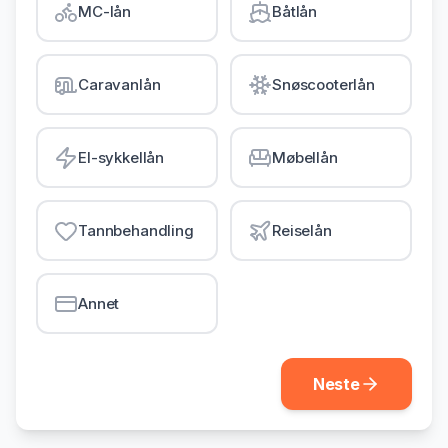
MC-lån
Båtlån
Gjeldsordning
Inkassohjelp
Caravanlån
Snøscooterlån
LÅN & KREDITT
Smålån
El-sykkellån
Møbellån
Lån uten sikkerhet
Kredittkort
Tannbehandling
Reiselån
Lån på dagen
Annet
Neste