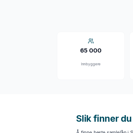
65 000
Innbyggere
Slik finner d
Å finne beste
samlelån
i
S