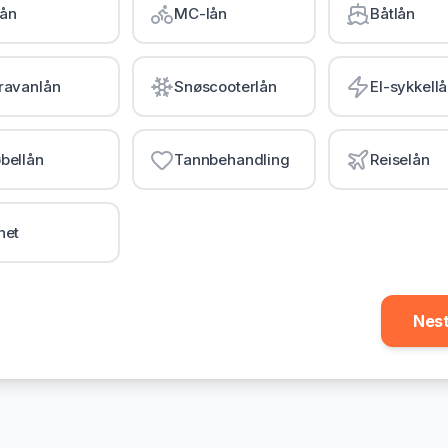
lån
MC-lån
Båtlån
ravanlån
Snøscooterlån
El-sykkell
bellån
Tannbehandling
Reiselån
net
Nes