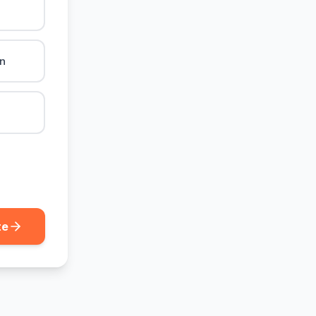
ån
te