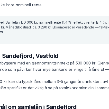
ke bare nominell rente
el:
Samlelån
150 000 kr
, nominell rente
11,4 %
, effektiv rente
12,4 %
,
 kr
. Månedskostnad:
ca. 3 290 kr
. Eksempelet er veiledende — faktis
mi.
:
Sandefjord
,
Vestfold
nbyggere med en gjennomsnittsinntekt på
530 000 kr
. Gjenno
 noe som påvirker hvor mye bankene er villige til å låne ut — 
0 kr
kan du typisk låne mellom 3–5 ganger årsinntekten, avh
elån
spesifikt er det viktig å se på totaløkonomien din i sa
.
smål om
samlelån
i
Sandefjord