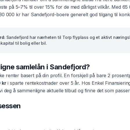
beste på 5–7% til over 15% for de med dårligst vilkår. Med
65
30 000 kr
har
Sandefjord
-boere generelt god tilgang til kon
rd
:
Sandefjord har nærheten til Torp flyplass og et aktivt næringsl
pital til bolig eller bil.
ligne
samlelån
i
Sandefjord
?
ike renter basert på din profil. En forskjell på bare 2 prose
 kr
i sparte rentekostnader over 5 år. Hos Enkel Finansierin
vi deg å sammenligne aktuelle tilbud og finne det som passer
osessen