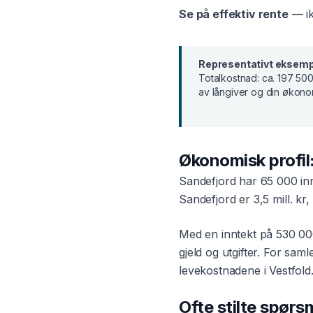
Se på effektiv rente
— ik
Representativt eksemp
Totalkostnad:
ca. 197 500
av långiver og din økono
Økonomisk profil
Sandefjord
har
65 000
in
Sandefjord
er
3,5 mill. kr
,
Med en inntekt på
530 00
gjeld og utgifter. For
saml
levekostnadene i
Vestfold
Ofte stilte spør