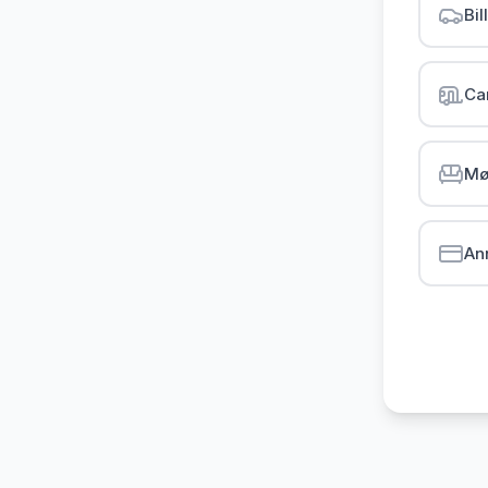
Bil
Ca
Mø
An