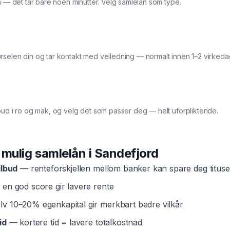
ma — det tar bare noen minutter. Velg samlelån som type.
rselen din og tar kontakt med veiledning — normalt innen 1–2 virkeda
bud i ro og mak, og velg det som passer deg — helt uforpliktende.
t mulig
samlelån
i
Sandefjord
ilbud
— renteforskjellen mellom banker kan spare deg tituse
en god score gir lavere rente
v 10–20% egenkapital gir merkbart bedre vilkår
id
— kortere tid = lavere totalkostnad