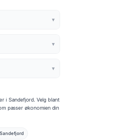
▾
▾
▾
er i
Sandefjord
. Velg blant
 som passer økonomien din
Sandefjord