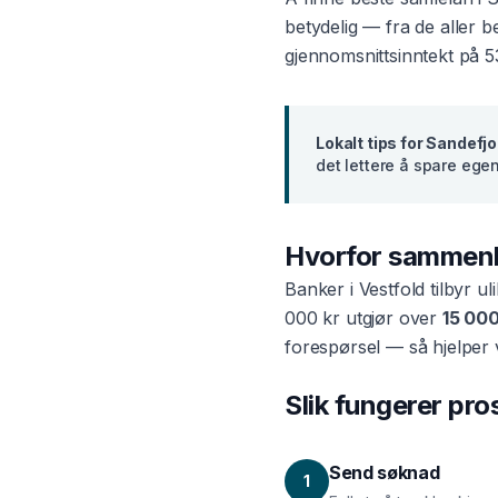
betydelig — fra de aller 
gjennomsnittsinntekt på
5
Lokalt tips for
Sandefjo
det lettere å spare egenka
Hvorfor sammen
Banker i
Vestfold
tilbyr ul
000 kr utgjør over
15 000
forespørsel — så hjelper 
Slik fungerer pr
Send søknad
1