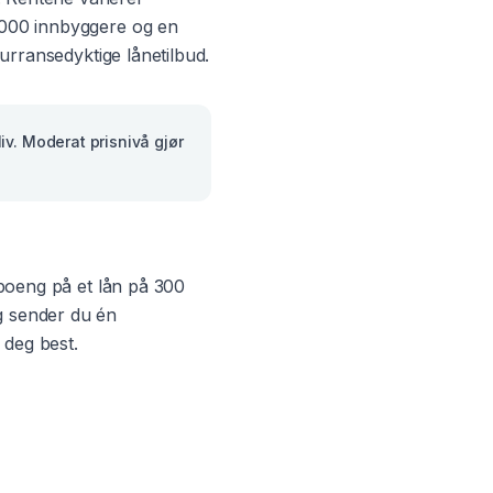
 000
innbyggere og en
kurransedyktige lånetilbud.
iv. Moderat prisnivå gjør
ntpoeng på et lån på 300
g sender du én
 deg best.