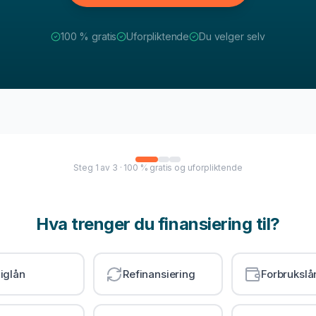
100 % gratis
Uforpliktende
Du velger selv
Steg
1
av
3
· 100 % gratis og uforpliktende
Hva trenger du finansiering til?
iglån
Refinansiering
Forbrukslå