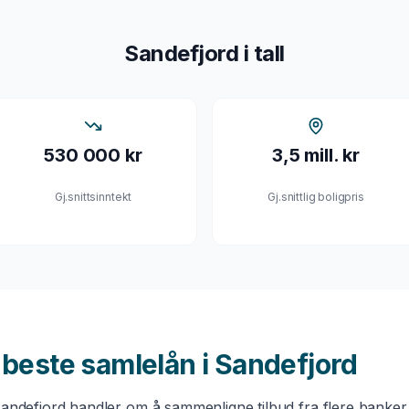
Sandefjord
i tall
530 000 kr
3,5 mill. kr
Gj.snittsinntekt
Gj.snittlig boligpris
u beste
samlelån
i
Sandefjord
andefjord
handler om å sammenligne tilbud fra flere banker