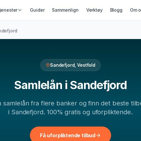
jenester
Guider
Sammenlign
Verktøy
Blogg
Om o
IKRING &
GJELD &
LÅN & KREDITT
ndefjord
ING
REFINANSIERING
Smålån
ikring
Refinansiering
Lån uten sikkerhet
ing
Samlelån
Kredittkort
Gjeldsordning
Sandefjord
,
Vestfold
Lån på dagen
Inkassohjelp
Samlelån
i
Sandefjord
n
samlelån
fra flere banker og finn det beste til
i
Sandefjord
. 100% gratis og uforpliktende.
Få uforpliktende tilbud