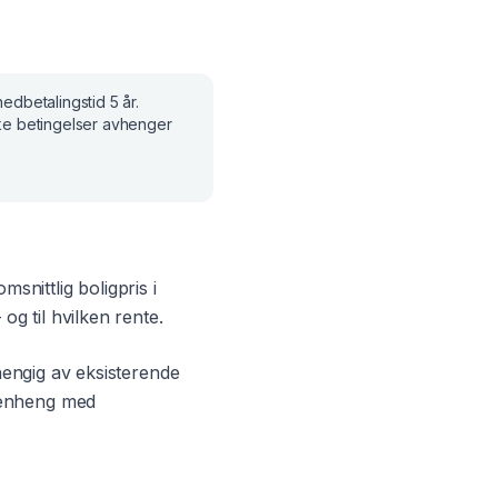
 nedbetalingstid
5 år
.
ke betingelser avhenger
msnittlig boligpris i
og til hvilken rente.
engig av eksisterende
mmenheng med