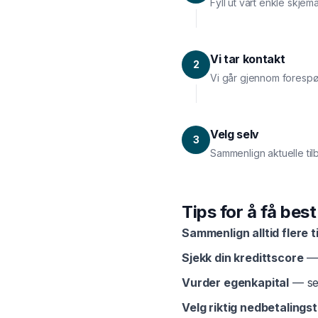
Fyll ut vårt enkle skje
Vi tar kontakt
2
Vi går gjennom forespø
Velg selv
3
Sammenlign aktuelle til
Tips for å få bes
Sammenlign alltid flere t
Sjekk din kredittscore
— 
Vurder egenkapital
— sel
Velg riktig nedbetalingst