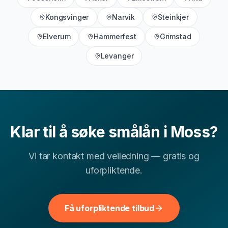
Kongsvinger
Narvik
Steinkjer
▾
Kan jeg få smålån i Moss med lav kredittscore?
Elverum
Hammerfest
Grimstad
Levanger
▾
Hvor lang tid tar det å få svar på smålån-søknad?
▾
Hva er typisk rente for smålån i Østfold?
Klar til å søke
smålån
i
Moss
?
Andre finansielle tjenester i
Moss
Vi tar kontakt med veiledning — gratis og
I tillegg til
smålån
hjelper vi deg med å sammenligne
uforpliktende.
flere relevante finansielle tjenester i
Moss
. Velg blant
lokale sider for andre lånetyper og bruk dem til å
sammenligne vilkår, renter og hva som passer
Få uforpliktende tilbud
økonomien din best.