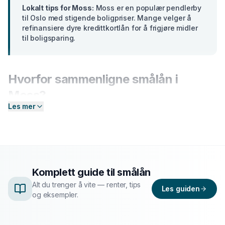
Lokalt tips for
Moss
:
Moss er en populær pendlerby
til Oslo med stigende boligpriser. Mange velger å
refinansiere dyre kredittkortlån for å frigjøre midler
til boligsparing.
Hvorfor sammenligne
smålån
i
Moss
?
Les mer
Banker i
Østfold
tilbyr ulike renter basert på din profil.
En forskjell på bare 2 prosentpoeng på et lån på 300
000 kr utgjør over
15 000 kr
i sparte rentekostnader
over 5 år. Hos Enkel Finansiering sender du én
forespørsel — så hjelper vi deg å sammenligne aktuelle
Komplett guide til
smålån
tilbud og finne det som passer deg best.
Alt du trenger å vite — renter, tips
Les guiden
og eksempler.
Slik fungerer prosessen