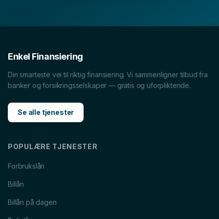
Billån
i
Moss
Forbrukslån
i
Moss
Boliglån
i
Moss
MC-lån
i
Moss
Båtlån
i
Moss
Caravanlån
i
Moss
Snøscooterlån
i
Moss
Enkel Finansiering
Lån til tannlege
i
Moss
Din smarteste vei til riktig finansiering. Vi sammenligner tilbud fra
banker og forsikringsselskaper — gratis og uforpliktende.
Se alle tjenester
POPULÆRE TJENESTER
Forbrukslån
Billån
Billån på dagen