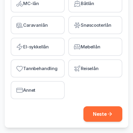
MC-lån
Båtlån
Gjeldsordning
Inkassohjelp
Caravanlån
Snøscooterlån
LÅN & KREDITT
Smålån
El-sykkellån
Møbellån
Lån uten sikkerhet
Kredittkort
Tannbehandling
Reiselån
Lån på dagen
Annet
Neste