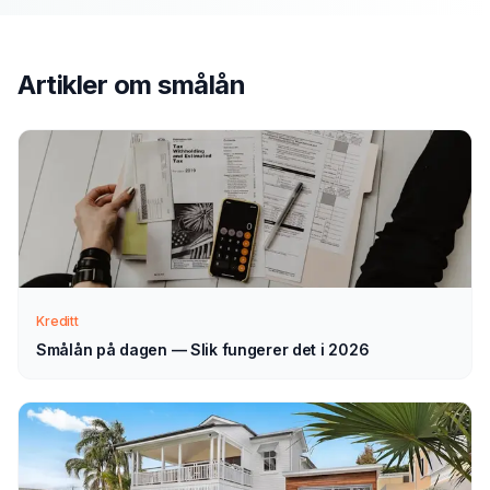
Send søknad
1
Fyll ut vårt enkle skjema — det tar bare noen minutter.
Velg smålån som type.
Artikler om
smålån
Vi tar kontakt
2
Vi går gjennom forespørselen din og tar kontakt med
veiledning — normalt innen 1–2 virkedager.
Velg selv
3
Kreditt
Sammenlign aktuelle tilbud i ro og mak, og velg det som
passer deg — helt uforpliktende.
Smålån på dagen — Slik fungerer det i 2026
Tips for å få best mulig
smålån
i
Moss