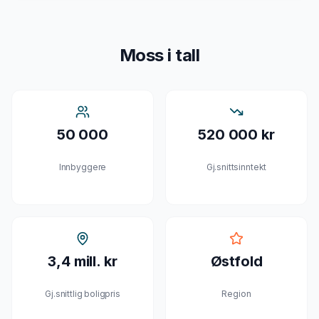
Moss
i tall
50 000
520 000 kr
Innbyggere
Gj.snittsinntekt
3,4 mill. kr
Østfold
Gj.snittlig boligpris
Region