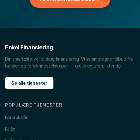
Billån
i
Horten
Forbrukslån
i
Horten
Boliglån
i
Horten
MC-lån
i
Horten
Båtlån
i
Horten
Caravanlån
i
Horten
Snøscooterlån
i
Horten
Lån til tannlege
i
Horten
Enkel Finansiering
Din smarteste vei til riktig finansiering. Vi sammenligner tilbud fra
banker og forsikringsselskaper — gratis og uforpliktende.
Se alle tjenester
POPULÆRE TJENESTER
Forbrukslån
Billån