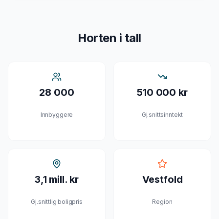
Horten
i tall
28 000
510 000 kr
Innbyggere
Gj.snittsinntekt
3,1 mill. kr
Vestfold
Gj.snittlig boligpris
Region