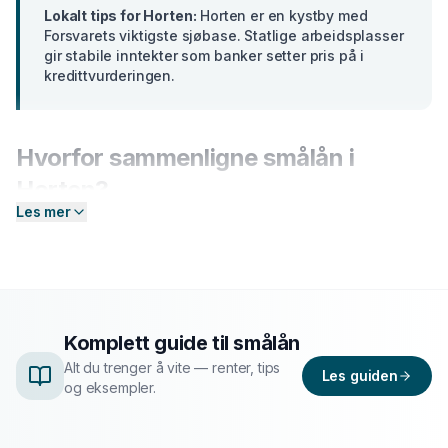
Lokalt tips for
Horten
:
Horten er en kystby med
Forsvarets viktigste sjøbase. Statlige arbeidsplasser
gir stabile inntekter som banker setter pris på i
kredittvurderingen.
Hvorfor sammenligne
smålån
i
Horten
?
Les mer
Banker i
Vestfold
tilbyr ulike renter basert på din profil.
En forskjell på bare 2 prosentpoeng på et lån på 300
000 kr utgjør over
15 000 kr
i sparte rentekostnader
over 5 år. Hos Enkel Finansiering sender du én
forespørsel — så hjelper vi deg å sammenligne aktuelle
Komplett guide til
smålån
tilbud og finne det som passer deg best.
Alt du trenger å vite — renter, tips
Les guiden
og eksempler.
Slik fungerer prosessen