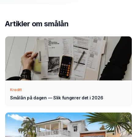
Send søknad
1
Fyll ut vårt enkle skjema — det tar bare noen minutter.
Velg smålån som type.
Artikler om
smålån
Vi tar kontakt
2
Vi går gjennom forespørselen din og tar kontakt med
veiledning — normalt innen 1–2 virkedager.
Velg selv
3
Kreditt
Sammenlign aktuelle tilbud i ro og mak, og velg det som
passer deg — helt uforpliktende.
Smålån på dagen — Slik fungerer det i 2026
Tips for å få best mulig
smålån
i
Horten