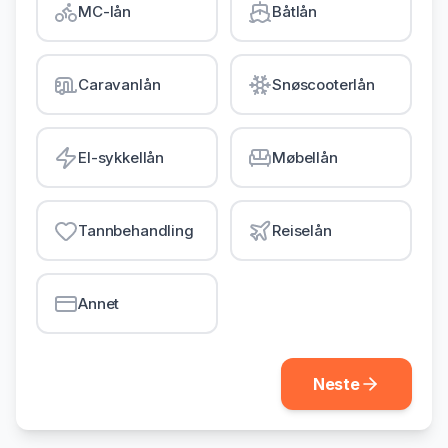
MC-lån
Båtlån
Gjeldsordning
Inkassohjelp
Caravanlån
Snøscooterlån
LÅN & KREDITT
Smålån
El-sykkellån
Møbellån
Lån uten sikkerhet
Kredittkort
Tannbehandling
Reiselån
Lån på dagen
Annet
Neste