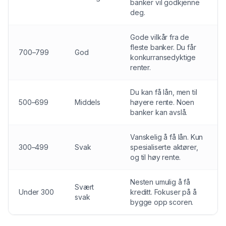
banker vil godkjenne
deg.
Gode vilkår fra de
fleste banker. Du får
700–799
God
konkurransedyktige
renter.
Du kan få lån, men til
500–699
Middels
høyere rente. Noen
banker kan avslå.
Vanskelig å få lån. Kun
300–499
Svak
spesialiserte aktører,
og til høy rente.
Nesten umulig å få
Svært
Under 300
kreditt. Fokuser på å
svak
bygge opp scoren.