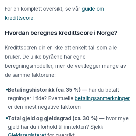
Gjeldsordning
For en komplett oversikt, se vår
guide om
Inkassohjelp
kredittscore
.
LÅN & KREDITT
Hvordan beregnes kredittscore i Norge?
Smålån
Kredittscoren din er ikke ett enkelt tall som alle
Lån uten sikkerhet
bruker. De ulike byråene har egne
Kredittkort
beregningsmodeller, men de vektlegger mange av
Lån på dagen
de samme faktorene:
Betalingshistorikk (ca. 35 %)
— har du betalt
regninger i tide? Eventuelle
betalingsanmerkninger
er den mest negative faktoren
Total gjeld og gjeldsgrad (ca. 30 %)
— hvor mye
gjeld har du i forhold til inntekten? Sjekk
Gjeldsregisteret
for oversikt