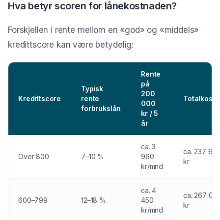
Hva betyr scoren for lånekostnaden?
Forskjellen i rente mellom en «god» og «middels»
kredittscore kan være betydelig:
Rente
på
Typisk
200
Kredittscore
rente
Totalkost
000
forbrukslån
kr / 5
år
ca. 3
ca. 237 60
Over 800
7–10 %
960
kr
kr/mnd
ca. 4
ca. 267 00
600–799
12–18 %
450
kr
kr/mnd