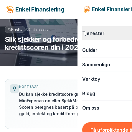
Enkel Finansiering
Enkel Finansier
Kreditt
8 min
lesetid
Tjenester
Slik sjekker og forbedrer du
kredittscoren din i 2026
Guider
KJØRETØY
Sammenlign
Billån
Verktøy
MC-lån
KORT SVAR
Båtlån
Blogg
Slik sjekker og forbedrer du kredittscoren din i 202
Du kan sjekke kredittscore gratis via uScore.no,
MinExperian.no eller SjekkMeg.no med BankID.
Caravanlån
Scoren beregnes basert på betalingshistorikk,
Om oss
Snøscooterlån
gjeld, inntekt og kredittforespørsler.
BOLIG & LIVSSTIL
Få uforpliktende t