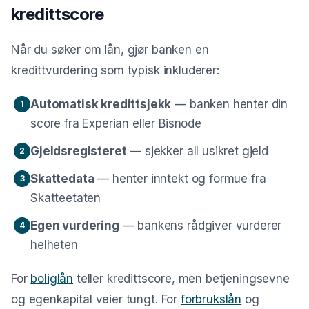
kredittscore
Når du søker om lån, gjør banken en
kredittvurdering som typisk inkluderer:
Automatisk kredittsjekk
— banken henter din
1
score fra Experian eller Bisnode
Gjeldsregisteret
— sjekker all usikret gjeld
2
Skattedata
— henter inntekt og formue fra
3
Skatteetaten
Egen vurdering
— bankens rådgiver vurderer
4
helheten
For
boliglån
teller kredittscore, men betjeningsevne
og egenkapital veier tungt. For
forbrukslån
og