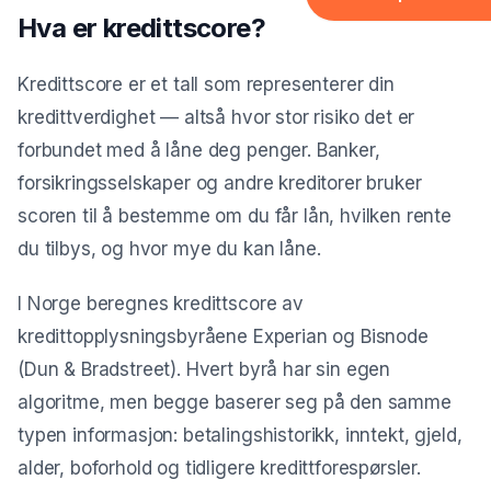
Forbrukslån
Hva er kredittscore?
Boliglån
Kredittscore er et tall som representerer din
Tannlege
kredittverdighet — altså hvor stor risiko det er
Reise
forbundet med å låne deg penger. Banker,
Møbler
forsikringsselskaper og andre kreditorer bruker
scoren til å bestemme om du får lån, hvilken rente
El-sykkel
du tilbys, og hvor mye du kan låne.
FORSIKRING & LEASING
Forsikring
I Norge beregnes kredittscore av
kredittopplysningsbyråene Experian og Bisnode
Leasing
(Dun & Bradstreet). Hvert byrå har sin egen
GJELD & REFINANSIERIN
algoritme, men begge baserer seg på den samme
Refinansiering
typen informasjon: betalingshistorikk, inntekt, gjeld,
Samlelån
alder, boforhold og tidligere kredittforespørsler.