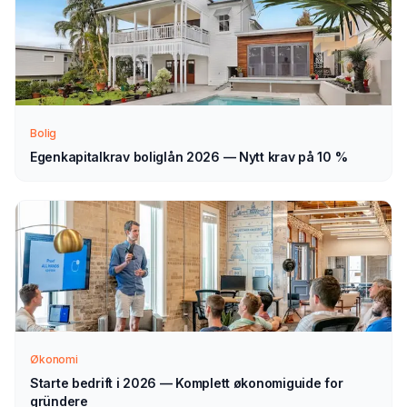
Slik fungerer prosessen
Send søknad
1
Fyll ut vårt enkle skjema — det tar bare noen minutter.
Velg lån til el-sykkel som type.
Bolig
Egenkapitalkrav boliglån 2026 — Nytt krav på 10 %
Vi tar kontakt
2
Vi går gjennom forespørselen din og tar kontakt med
veiledning — normalt innen 1–2 virkedager.
Velg selv
3
Sammenlign aktuelle tilbud i ro og mak, og velg det som
passer deg — helt uforpliktende.
Økonomi
Starte bedrift i 2026 — Komplett økonomiguide for
gründere