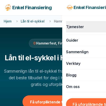
Enkel Finansiering
Enkel Finansier
Hjem
Lån til el-sykkel
Hammerfest
Tjenester
Guider
Hammerfest
,
Finnmark
KJØRETØY
Sammenlign
Billån
Lån til el-sykkel
i
Hammerfest
Verktøy
MC-lån
Sammenlign
lån til el-sykkel
fra flere banker og finn
Båtlån
Blogg
det beste tilbudet for deg i
Hammerfest
. 100%
Caravanlån
gratis og uforpliktende.
Om oss
Snøscooterlån
BOLIG & LIVSSTIL
Få uforpliktende tilbud
Få uforpliktende t