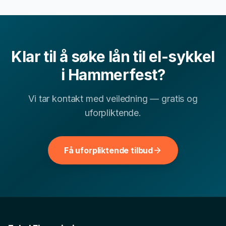
Ofte stilte spørsmål om
lån til el-
sykkel
i
Hammerfest
Klar til å søke
lån til el-sykkel
Kan jeg få lån til el-sykkel i Hammerfest med lav
i
Hammerfest
?
▾
kredittscore?
Vi tar kontakt med veiledning — gratis og
uforpliktende.
Hvor lang tid tar det å få svar på lån til el-sykkel-
▾
søknad?
Få uforpliktende tilbud
▾
Hva er typisk rente for lån til el-sykkel i Finnmark?
Andre finansielle tjenester i
Hammerfest