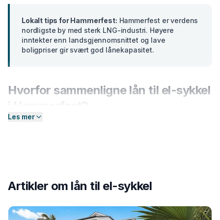
Lokalt tips for
Hammerfest
:
Hammerfest er verdens
nordligste by med sterk LNG-industri. Høyere
inntekter enn landsgjennomsnittet og lave
boligpriser gir svært god lånekapasitet.
Hvorfor sammenligne
lån til el-sykkel
i
Hammerfest
?
Les mer
Banker i
Finnmark
tilbyr ulike renter basert på din
profil. En forskjell på bare 2 prosentpoeng på et lån på
300 000 kr utgjør over
15 000 kr
i sparte
rentekostnader over 5 år. Hos Enkel Finansiering
sender du én forespørsel — så hjelper vi deg å
Artikler om
lån til el-sykkel
sammenligne aktuelle tilbud og finne det som passer
deg best.