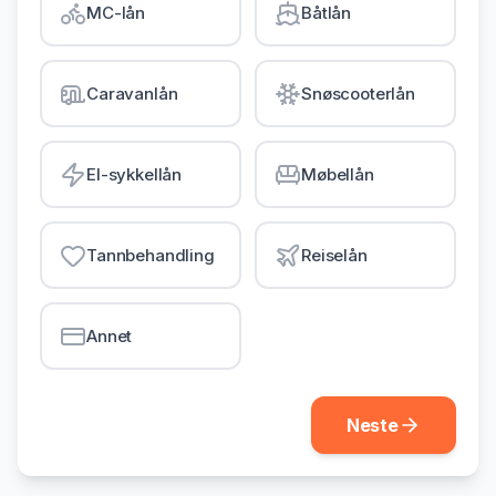
MC-lån
Båtlån
Gjeldsordning
Inkassohjelp
Caravanlån
Snøscooterlån
LÅN & KREDITT
Smålån
El-sykkellån
Møbellån
Lån uten sikkerhet
Kredittkort
Tannbehandling
Reiselån
Lån på dagen
Annet
Neste