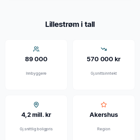
Lillestrøm
i tall
89 000
570 000 kr
Innbyggere
Gj.snittsinntekt
4,2 mill. kr
Akershus
Gj.snittlig boligpris
Region