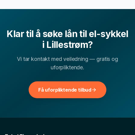
sammenheng med levekostnadene i
Akershus
.
Ofte stilte spørsmål om
lån til el-
sykkel
i
Lillestrøm
Klar til å søke
lån til el-sykkel
i
Lillestrøm
?
Kan jeg få lån til el-sykkel i Lillestrøm med lav
▾
kredittscore?
Vi tar kontakt med veiledning — gratis og
uforpliktende.
Hvor lang tid tar det å få svar på lån til el-sykkel-
▾
søknad?
Få uforpliktende tilbud
▾
Hva er typisk rente for lån til el-sykkel i Akershus?
Andre finansielle tjenester i
Lillestrøm