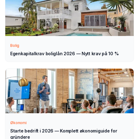
Slik fungerer prosessen
Send søknad
1
Fyll ut vårt enkle skjema — det tar bare noen minutter.
Velg lån til el-sykkel som type.
Bolig
Egenkapitalkrav boliglån 2026 — Nytt krav på 10 %
Vi tar kontakt
2
Vi går gjennom forespørselen din og tar kontakt med
veiledning — normalt innen 1–2 virkedager.
Velg selv
3
Sammenlign aktuelle tilbud i ro og mak, og velg det som
passer deg — helt uforpliktende.
Økonomi
Starte bedrift i 2026 — Komplett økonomiguide for
gründere