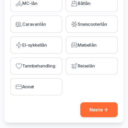
MC-lån
Båtlån
Gjeldsordning
Inkassohjelp
Caravanlån
Snøscooterlån
LÅN & KREDITT
Smålån
El-sykkellån
Møbellån
Lån uten sikkerhet
Kredittkort
Tannbehandling
Reiselån
Lån på dagen
Annet
Neste