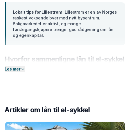
Lokalt tips for
Lillestrøm
:
Lillestrøm er en av Norges
raskest voksende byer med nytt bysentrum.
Boligmarkedet er aktivt, og mange
førstegangskjøpere trenger god rådgivning om lån
og egenkapital.
Hvorfor sammenligne
lån til el-sykkel
i
Lillestrøm
?
Les mer
Banker i
Akershus
tilbyr ulike renter basert på din
profil. En forskjell på bare 2 prosentpoeng på et lån på
300 000 kr utgjør over
15 000 kr
i sparte
rentekostnader over 5 år. Hos Enkel Finansiering
sender du én forespørsel — så hjelper vi deg å
Artikler om
lån til el-sykkel
sammenligne aktuelle tilbud og finne det som passer
deg best.