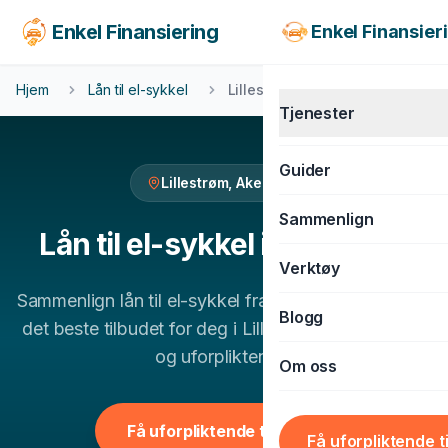
Enkel Finansiering
Enkel Finansier
Hjem
Lån til el-sykkel
Lillestrøm
Tjenester
Guider
Lillestrøm
,
Akershus
KJØRETØY
Sammenlign
Billån
Lån til el-sykkel
i
Lillestrøm
Verktøy
MC-lån
Sammenlign
lån til el-sykkel
fra flere banker og finn
Båtlån
Blogg
det beste tilbudet for deg i
Lillestrøm
. 100% gratis
Caravanlån
og uforpliktende.
Om oss
Snøscooterlån
BOLIG & LIVSSTIL
Få uforpliktende tilbud
Få uforpliktende t