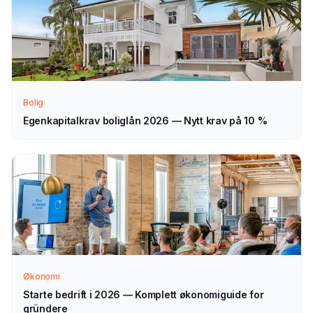
Slik fungerer prosessen
Send søknad
1
Fyll ut vårt enkle skjema — det tar bare noen minutter.
Velg lån til el-sykkel som type.
Bolig
Egenkapitalkrav boliglån 2026 — Nytt krav på 10 %
Vi tar kontakt
2
Vi går gjennom forespørselen din og tar kontakt med
veiledning — normalt innen 1–2 virkedager.
Velg selv
3
Sammenlign aktuelle tilbud i ro og mak, og velg det som
passer deg — helt uforpliktende.
Økonomi
Starte bedrift i 2026 — Komplett økonomiguide for
gründere