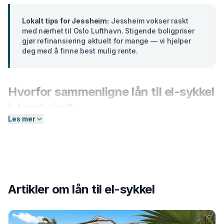
Lokalt tips for
Jessheim
:
Jessheim vokser raskt
med nærhet til Oslo Lufthavn. Stigende boligpriser
gjør refinansiering aktuelt for mange — vi hjelper
deg med å finne best mulig rente.
Hvorfor sammenligne
lån til el-sykkel
i
Jessheim
?
Les mer
Banker i
Akershus
tilbyr ulike renter basert på din
profil. En forskjell på bare 2 prosentpoeng på et lån på
300 000 kr utgjør over
15 000 kr
i sparte
rentekostnader over 5 år. Hos Enkel Finansiering
sender du én forespørsel — så hjelper vi deg å
Artikler om
lån til el-sykkel
sammenligne aktuelle tilbud og finne det som passer
deg best.