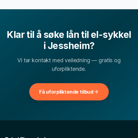
Ofte stilte spørsmål om
lån til el-
sykkel
i
Jessheim
Klar til å søke
lån til el-sykkel
Kan jeg få lån til el-sykkel i Jessheim med lav
i
Jessheim
?
▾
kredittscore?
Vi tar kontakt med veiledning — gratis og
uforpliktende.
Hvor lang tid tar det å få svar på lån til el-sykkel-
▾
søknad?
Få uforpliktende tilbud
▾
Hva er typisk rente for lån til el-sykkel i Akershus?
Andre finansielle tjenester i
Jessheim