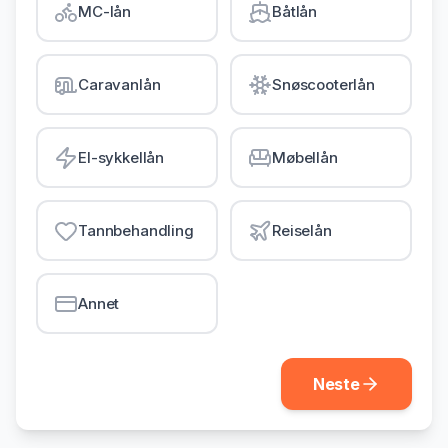
MC-lån
Båtlån
Gjeldsordning
Inkassohjelp
Caravanlån
Snøscooterlån
LÅN & KREDITT
Smålån
El-sykkellån
Møbellån
Lån uten sikkerhet
Kredittkort
Tannbehandling
Reiselån
Lån på dagen
Annet
Neste