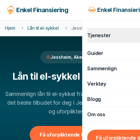
Enkel Finansiering
Enkel Finansier
Hjem
Lån til el-sykkel
Jessheim
Tjenester
Guider
Jessheim
,
Akershus
KJØRETØY
Sammenlign
Billån
Lån til el-sykkel
i
Jessheim
Verktøy
MC-lån
Sammenlign
lån til el-sykkel
fra flere banker og finn
Båtlån
Blogg
det beste tilbudet for deg i
Jessheim
. 100% gratis
Caravanlån
og uforpliktende.
Om oss
Snøscooterlån
BOLIG & LIVSSTIL
Få uforpliktende tilbud
Få uforpliktende t