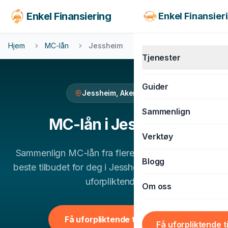
Enkel Finansiering
Enkel Finansier
Hjem
MC-lån
Jessheim
Tjenester
Guider
Jessheim
,
Akershus
KJØRETØY
Sammenlign
Billån
MC-lån
i
Jessheim
Verktøy
MC-lån
Sammenlign
MC-lån
fra flere banker og finn det
Båtlån
Blogg
beste tilbudet for deg i
Jessheim
. 100% gratis og
Caravanlån
uforpliktende.
Om oss
Snøscooterlån
BOLIG & LIVSSTIL
Få uforpliktende tilbud
Få uforpliktende t