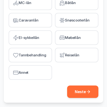
MC-lån
Båtlån
Gjeldsordning
Inkassohjelp
Caravanlån
Snøscooterlån
LÅN & KREDITT
Smålån
El-sykkellån
Møbellån
Lån uten sikkerhet
Kredittkort
Tannbehandling
Reiselån
Lån på dagen
Annet
Neste