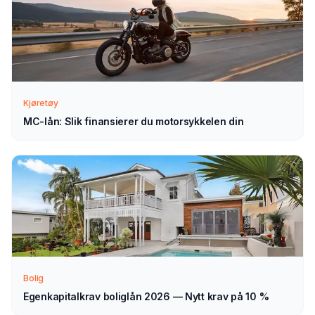
Slik fungerer prosessen
Send søknad
1
Fyll ut vårt enkle skjema — det tar bare noen minutter.
Velg MC-lån som type.
Kjøretøy
MC-lån: Slik finansierer du motorsykkelen din
Vi tar kontakt
2
Vi går gjennom forespørselen din og tar kontakt med
veiledning — normalt innen 1–2 virkedager.
Velg selv
3
Sammenlign aktuelle tilbud i ro og mak, og velg det som
passer deg — helt uforpliktende.
Bolig
Egenkapitalkrav boliglån 2026 — Nytt krav på 10 %