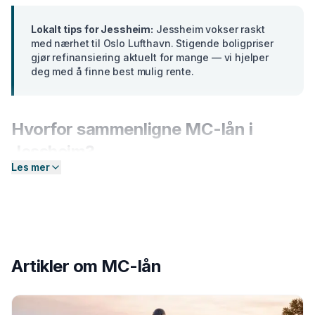
Lokalt tips for
Jessheim
:
Jessheim vokser raskt
med nærhet til Oslo Lufthavn. Stigende boligpriser
gjør refinansiering aktuelt for mange — vi hjelper
deg med å finne best mulig rente.
Hvorfor sammenligne
MC-lån
i
Jessheim
?
Les mer
Banker i
Akershus
tilbyr ulike renter basert på din
profil. En forskjell på bare 2 prosentpoeng på et lån på
300 000 kr utgjør over
15 000 kr
i sparte
rentekostnader over 5 år. Hos Enkel Finansiering
sender du én forespørsel — så hjelper vi deg å
Artikler om
MC-lån
sammenligne aktuelle tilbud og finne det som passer
deg best.