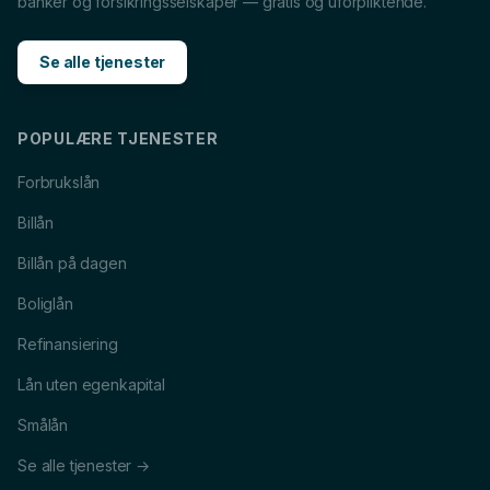
banker og forsikringsselskaper — gratis og uforpliktende.
Snøscooterlån
i
Alta
Lån til tannlege
i
Alta
Se alle tjenester
Lån til reise
i
Alta
POPULÆRE TJENESTER
Forbrukslån
Billån
Billån på dagen
Boliglån
Refinansiering
Lån uten egenkapital
Smålån
Se alle tjenester →