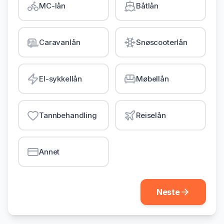
MC-lån
Båtlån
Gjeldsordning
Inkassohjelp
Caravanlån
Snøscooterlån
LÅN & KREDITT
Smålån
El-sykkellån
Møbellån
Lån uten sikkerhet
Kredittkort
Tannbehandling
Reiselån
Lån på dagen
Annet
Neste