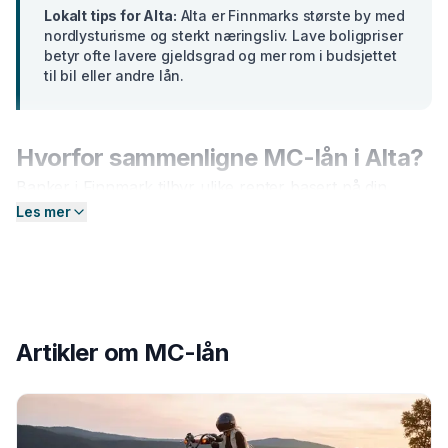
Lokalt tips for
Alta
:
Alta er Finnmarks største by med
nordlysturisme og sterkt næringsliv. Lave boligpriser
betyr ofte lavere gjeldsgrad og mer rom i budsjettet
til bil eller andre lån.
Hvorfor sammenligne
MC-lån
i
Alta
?
Banker i
Finnmark
tilbyr ulike renter basert på din
profil. En forskjell på bare 2 prosentpoeng på et lån på
Les mer
300 000 kr utgjør over
15 000 kr
i sparte
rentekostnader over 5 år. Hos Enkel Finansiering
sender du én forespørsel — så hjelper vi deg å
sammenligne aktuelle tilbud og finne det som passer
deg best.
Artikler om
MC-lån
Slik fungerer prosessen