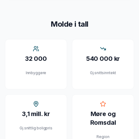
Molde
i tall
32 000
540 000 kr
Innbyggere
Gj.snittsinntekt
3,1 mill. kr
Møre og
Romsdal
Gj.snittlig boligpris
Region