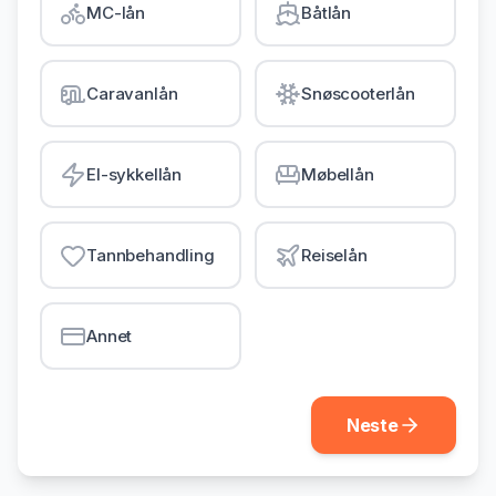
MC-lån
Båtlån
Gjeldsordning
Inkassohjelp
Caravanlån
Snøscooterlån
LÅN & KREDITT
Smålån
El-sykkellån
Møbellån
Lån uten sikkerhet
Kredittkort
Tannbehandling
Reiselån
Lån på dagen
Annet
Neste