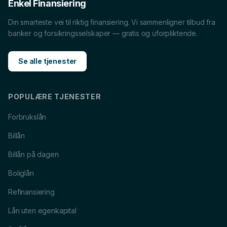
Enkel Finansiering
sammenligne vilkår, renter og hva som passer
Din smarteste vei til riktig finansiering. Vi sammenligner tilbud fra
økonomien din best.
banker og forsikringsselskaper — gratis og uforpliktende.
Billån
i
Molde
Forbrukslån
i
Molde
Se alle tjenester
Boliglån
i
Molde
Båtlån
i
Molde
Caravanlån
i
Molde
Snøscooterlån
i
Molde
POPULÆRE TJENESTER
Lån til tannlege
i
Molde
Lån til reise
i
Molde
Forbrukslån
Billån
Billån på dagen
Boliglån
Refinansiering
Lån uten egenkapital