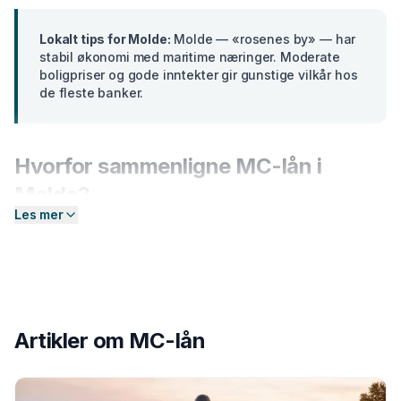
Lokalt tips for
Molde
:
Molde — «rosenes by» — har
stabil økonomi med maritime næringer. Moderate
boligpriser og gode inntekter gir gunstige vilkår hos
de fleste banker.
Hvorfor sammenligne
MC-lån
i
Molde
?
Les mer
Banker i
Møre og Romsdal
tilbyr ulike renter basert på
din profil. En forskjell på bare 2 prosentpoeng på et lån
på 300 000 kr utgjør over
15 000 kr
i sparte
rentekostnader over 5 år. Hos Enkel Finansiering
sender du én forespørsel — så hjelper vi deg å
Artikler om
MC-lån
sammenligne aktuelle tilbud og finne det som passer
deg best.