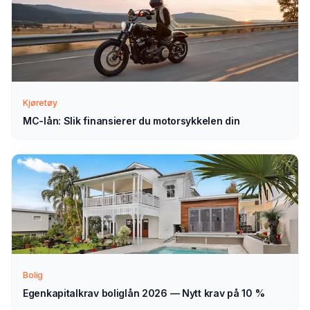
Slik fungerer prosessen
Send søknad
1
Fyll ut vårt enkle skjema — det tar bare noen minutter.
Velg MC-lån som type.
Kjøretøy
MC-lån: Slik finansierer du motorsykkelen din
Vi tar kontakt
2
Vi går gjennom forespørselen din og tar kontakt med
veiledning — normalt innen 1–2 virkedager.
Velg selv
3
Sammenlign aktuelle tilbud i ro og mak, og velg det som
passer deg — helt uforpliktende.
Bolig
Egenkapitalkrav boliglån 2026 — Nytt krav på 10 %