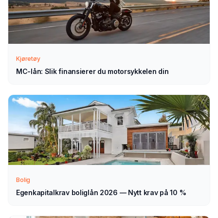
Send søknad
1
Fyll ut vårt enkle skjema — det tar bare noen minutter.
Velg MC-lån som type.
Kjøretøy
MC-lån: Slik finansierer du motorsykkelen din
Vi tar kontakt
2
Vi går gjennom forespørselen din og tar kontakt med
veiledning — normalt innen 1–2 virkedager.
Velg selv
3
Sammenlign aktuelle tilbud i ro og mak, og velg det som
passer deg — helt uforpliktende.
Bolig
Egenkapitalkrav boliglån 2026 — Nytt krav på 10 %
Tips for å få best mulig
MC-lån
i