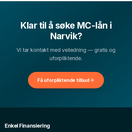
Narvik
Klar til å søke
MC-lån
i
▾
Kan jeg få MC-lån i Narvik med lav kredittscore?
Narvik
?
▾
Hvor lang tid tar det å få svar på MC-lån-søknad?
Vi tar kontakt med veiledning — gratis og
uforpliktende.
▾
Hva er typisk rente for MC-lån i Nordland?
Få uforpliktende tilbud
Andre finansielle tjenester i
Narvik
I tillegg til
MC-lån
hjelper vi deg med å sammenligne
flere relevante finansielle tjenester i
Narvik
. Velg blant
lokale sider for andre lånetyper og bruk dem til å
sammenligne vilkår, renter og hva som passer
Enkel Finansiering
økonomien din best.