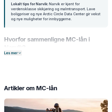
Lokalt tips for
Narvik
:
Narvik er kjent for
verdensklasse skikjøring og malmtransport. Lave
boligpriser og nye Arctic Circle Data Center gir vekst
og nye muligheter for innbyggerne.
Hvorfor sammenligne
MC-lån
i
Narvik
?
Les mer
Banker i
Nordland
tilbyr ulike renter basert på din
profil. En forskjell på bare 2 prosentpoeng på et lån på
300 000 kr utgjør over
15 000 kr
i sparte
rentekostnader over 5 år. Hos Enkel Finansiering
sender du én forespørsel — så hjelper vi deg å
Artikler om
MC-lån
sammenligne aktuelle tilbud og finne det som passer
deg best.
Slik fungerer prosessen