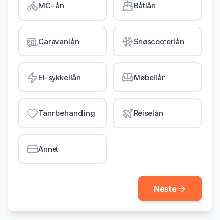
MC-lån
Båtlån
Gjeldsordning
Inkassohjelp
Caravanlån
Snøscooterlån
LÅN & KREDITT
Smålån
El-sykkellån
Møbellån
Lån uten sikkerhet
Kredittkort
Tannbehandling
Reiselån
Lån på dagen
Annet
Neste