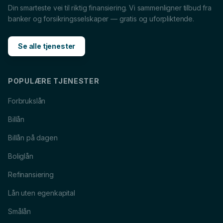
Din smarteste vei til riktig finansiering. Vi sammenligner tilbud fra
banker og forsikringsselskaper — gratis og uforpliktende.
Billån
i
Narvik
Forbrukslån
i
Narvik
Boliglån
i
Narvik
Båtlån
i
Narvik
Se alle tjenester
Caravanlån
i
Narvik
Snøscooterlån
i
Narvik
Lån til tannlege
i
Narvik
Lån til reise
i
Narvik
POPULÆRE TJENESTER
Forbrukslån
Billån
Billån på dagen
Boliglån
Refinansiering
Lån uten egenkapital
Smålån