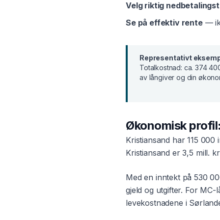
Velg riktig nedbetalingst
Se på effektiv rente
— ik
Representativt eksemp
Totalkostnad:
ca. 374 400
av långiver og din økono
Økonomisk profil
Kristiansand
har
115 000
i
Kristiansand
er
3,5 mill. kr
Med en inntekt på
530 00
gjeld og utgifter. For
MC-l
levekostnadene i
Sørland