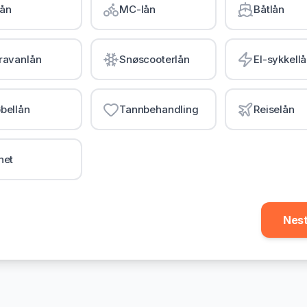
lån
MC-lån
Båtlån
ravanlån
Snøscooterlån
El-sykkell
bellån
Tannbehandling
Reiselån
net
Nes