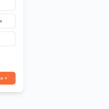
ån
te