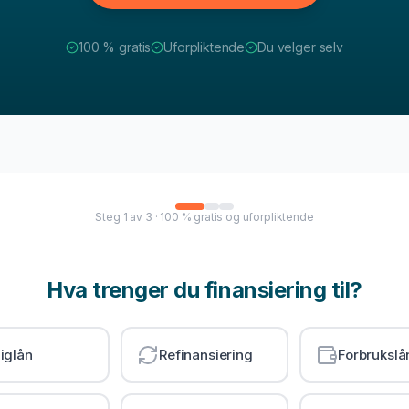
100 % gratis
Uforpliktende
Du velger selv
Steg
1
av
3
· 100 % gratis og uforpliktende
Hva trenger du finansiering til?
iglån
Refinansiering
Forbrukslå