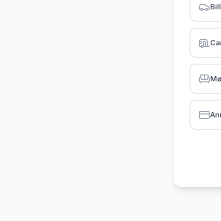
Bil
Ca
Mø
An