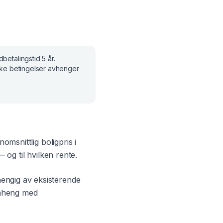
dbetalingstid
5 år
.
ske betingelser avhenger
nomsnittlig boligpris i
 og til hvilken rente.
engig av eksisterende
enheng med