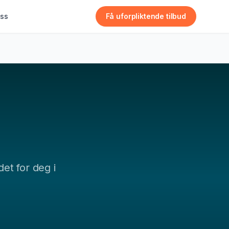
ss
Få uforpliktende tilbud
det for deg i