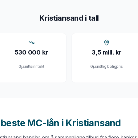
Kristiansand
i tall
530 000 kr
3,5 mill. kr
Gj.snittsinntekt
Gj.snittlig boligpris
u beste
MC-lån
i
Kristiansand
istiansand
handler om å sammenligne tilbud fra flere banker.