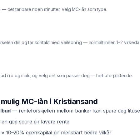
ma — det tar bare noen minutter. Velg MC-lån som type.
rselen din og tar kontakt med veiledning — normalt innen 1–2 virkeda
bud i ro og mak, og velg det som passer deg — helt uforpliktende.
t mulig
MC-lån
i
Kristiansand
ilbud
— renteforskjellen mellom banker kan spare deg tituse
en god score gir lavere rente
v 10–20% egenkapital gir merkbart bedre vilkår