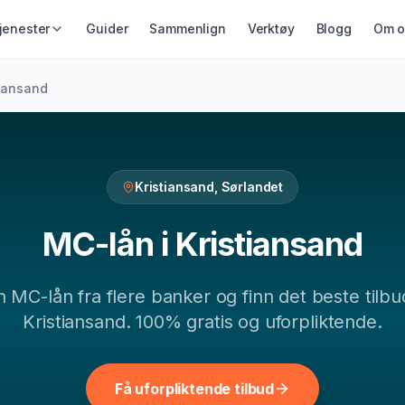
jenester
Guider
Sammenlign
Verktøy
Blogg
Om o
IKRING &
GJELD &
LÅN & KREDITT
tiansand
ING
REFINANSIERING
Smålån
ikring
Refinansiering
Lån uten sikkerhet
ing
Samlelån
Kredittkort
Gjeldsordning
Kristiansand
,
Sørlandet
Lån på dagen
Inkassohjelp
MC-lån
i
Kristiansand
gn
MC-lån
fra flere banker og finn det beste tilbu
Kristiansand
. 100% gratis og uforpliktende.
Få uforpliktende tilbud