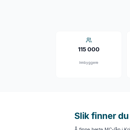
115 000
Innbyggere
Slik finner d
Å finne beste
MC-lån
i
Kr