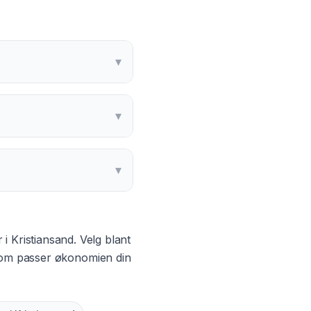
▾
▾
▾
r i
Kristiansand
. Velg blant
 som passer økonomien din