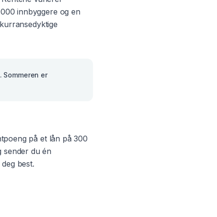
 000
innbyggere og en
onkurransedyktige
d. Sommeren er
entpoeng på et lån på 300
g sender du én
 deg best.