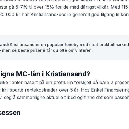
beste på 5–7% til over 15% for de med dårligst vilkår. Med
115
30 000 kr
har
Kristiansand
-boere generelt god tilgang til k
sand
:
Kristiansand er en populær ferieby med stort bruktbilmarke
 men de beste prisene får du ofte om vinteren.
ligne
MC-lån
i
Kristiansand
?
ulike renter basert på din profil. En forskjell på bare 2 pros
 kr
i sparte rentekostnader over 5 år. Hos Enkel Finansierin
vi deg å sammenligne aktuelle tilbud og finne det som passer
osessen