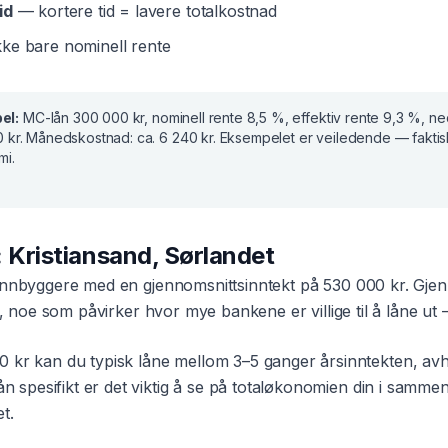
id
— kortere tid = lavere totalkostnad
ke bare nominell rente
el:
MC-lån
300 000 kr
, nominell rente
8,5 %
, effektiv rente
9,3 %
, ne
 kr
. Månedskostnad:
ca. 6 240 kr
. Eksempelet er veiledende — fakti
mi.
:
Kristiansand
,
Sørlandet
nnbyggere med en gjennomsnittsinntekt på
530 000 kr
. Gjen
, noe som påvirker hvor mye bankene er villige til å låne ut —
0 kr
kan du typisk låne mellom 3–5 ganger årsinntekten, avh
ån
spesifikt er det viktig å se på totaløkonomien din i samm
et
.