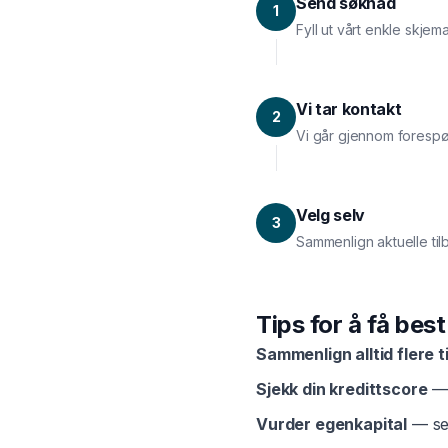
Send søknad
1
Fyll ut vårt enkle skje
Vi tar kontakt
2
Vi går gjennom forespø
Velg selv
3
Sammenlign aktuelle til
Tips for å få bes
Sammenlign alltid flere t
Sjekk din kredittscore
— 
Vurder egenkapital
— sel