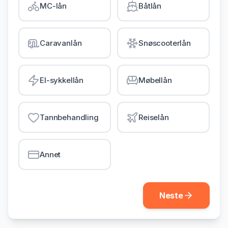
MC-lån
Båtlån
Gjeldsordning
Inkassohjelp
Caravanlån
Snøscooterlån
LÅN & KREDITT
Smålån
El-sykkellån
Møbellån
Lån uten sikkerhet
Kredittkort
Tannbehandling
Reiselån
Lån på dagen
Annet
Neste