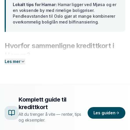
Lokalt tips for
Hamar
:
Hamar ligger ved Mjøsa og er
en voksende by med rimelige boligpriser.
Pendleavstanden til Oslo gjør at mange kombinerer
overkommelig boliglån med bilfinansiering.
Hvorfor sammenligne
kredittkort
i
Hamar
?
Les mer
Banker i
Innlandet
tilbyr ulike renter basert på din
profil. En forskjell på bare 2 prosentpoeng på et lån på
300 000 kr utgjør over
15 000 kr
i sparte
rentekostnader over 5 år. Hos Enkel Finansiering
sender du én forespørsel — så hjelper vi deg å
Komplett guide til
sammenligne aktuelle tilbud og finne det som passer
kredittkort
deg best.
Les guiden
Alt du trenger å vite — renter, tips
og eksempler.
Slik fungerer prosessen