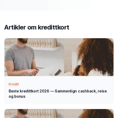
Send søknad
1
Fyll ut vårt enkle skjema — det tar bare noen minutter.
Velg kredittkort som type.
Artikler om
kredittkort
Vi tar kontakt
2
Vi går gjennom forespørselen din og tar kontakt med
veiledning — normalt innen 1–2 virkedager.
Velg selv
3
Kreditt
Sammenlign aktuelle tilbud i ro og mak, og velg det som
passer deg — helt uforpliktende.
Beste kredittkort 2026 — Sammenlign cashback, reise
og bonus
Tips for å få best mulig
kredittkort
i