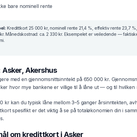
ke bare nominell rente
el:
Kredittkort
25 000 kr
, nominell rente
21,4 %
, effektiv rente
23,7 %
kr
. Månedskostnad:
ca. 2 330 kr
. Eksempelet er veiledende — faktisk
mi.
:
Asker
,
Akershus
ere med en gjennomsnittsinntekt på
650 000 kr
. Gjennomsnit
er hvor mye bankene er villige til å låne ut — og til hvilken 
0 kr
kan du typisk låne mellom 3–5 ganger årsinntekten, av
ttkort
spesifikt er det viktig å se på totaløkonomien din i s
us
.
smål om
kredittkort
i
Asker