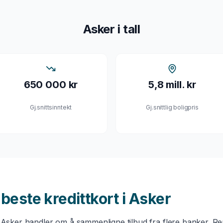
Asker
i tall
650 000 kr
5,8 mill. kr
Gj.snittsinntekt
Gj.snittlig boligpris
u beste
kredittkort
i
Asker
i
Asker
handler om å sammenligne tilbud fra flere banker. Ren