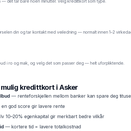
a — det tar bare noen minutter. Velg kredittkort som type.
rselen din og tar kontakt med veiledning — normalt innen 1–2 virkeda
bud i ro og mak, og velg det som passer deg — helt uforpliktende.
t mulig
kredittkort
i
Asker
ilbud
— renteforskjellen mellom banker kan spare deg tituse
en god score gir lavere rente
v 10–20% egenkapital gir merkbart bedre vilkår
id
— kortere tid = lavere totalkostnad