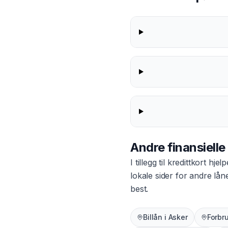
Andre finansielle
I tillegg til
kredittkort
hjelp
lokale sider for andre lå
best.
Billån
i
Asker
Forbr