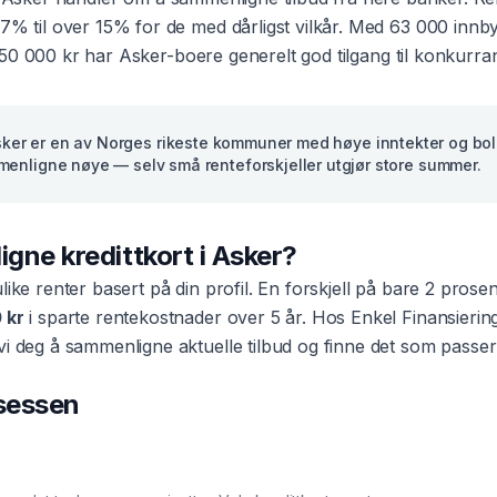
–7% til over 15% for de med dårligst vilkår. Med
63 000
innby
50 000 kr
har
Asker
-boere generelt god tilgang til konkurra
ker er en av Norges rikeste kommuner med høye inntekter og bol
enligne nøye — selv små renteforskjeller utgjør store summer.
ligne
kredittkort
i
Asker
?
ulike renter basert på din profil. En forskjell på bare 2 pros
 kr
i sparte rentekostnader over 5 år. Hos Enkel Finansierin
vi deg å sammenligne aktuelle tilbud og finne det som passer
osessen