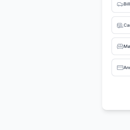
Bil
Ca
Mø
An