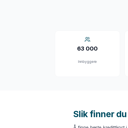
63 000
Innbyggere
Slik finner d
Å finne beste
kredittkort