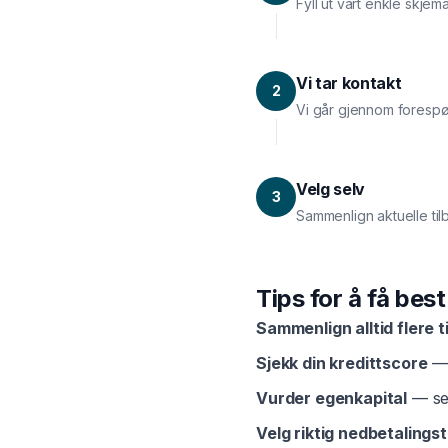
Fyll ut vårt enkle skjem
Vi tar kontakt
2
Vi går gjennom forespø
Velg selv
3
Sammenlign aktuelle til
Tips for å få bes
Sammenlign alltid flere t
Sjekk din kredittscore
— 
Vurder egenkapital
— sel
Velg riktig nedbetalingst