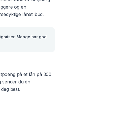
ggere og en
nsedyktige lånetilbud.
igpriser. Mange har god
entpoeng på et lån på 300
g sender du én
 deg best.