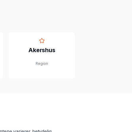
Akershus
Region
tene varierer betydelig