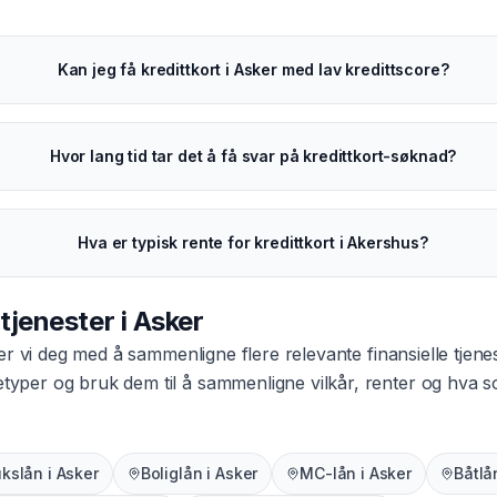
Kan jeg få kredittkort i Asker med lav kredittscore?
Hvor lang tid tar det å få svar på kredittkort-søknad?
Hva er typisk rente for kredittkort i Akershus?
 tjenester i
Asker
er vi deg med å sammenligne flere relevante finansielle tjene
netyper og bruk dem til å sammenligne vilkår, renter og hva
ukslån
i
Asker
Boliglån
i
Asker
MC-lån
i
Asker
Båtlå