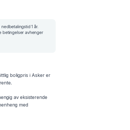
, nedbetalingstid
1 år
.
e betingelser avhenger
tlig boligpris i
Asker
er
rente.
hengig av eksisterende
ammenheng med