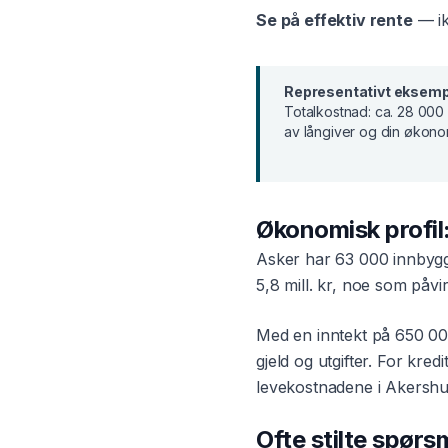
Se på effektiv rente
— ik
Representativt eksemp
Totalkostnad:
ca. 28 000 
av långiver og din økono
Økonomisk profil
Asker
har
63 000
innbygg
5,8 mill. kr
, noe som påvirk
Med en inntekt på
650 00
gjeld og utgifter. For
kredi
levekostnadene i
Akersh
Ofte stilte spør