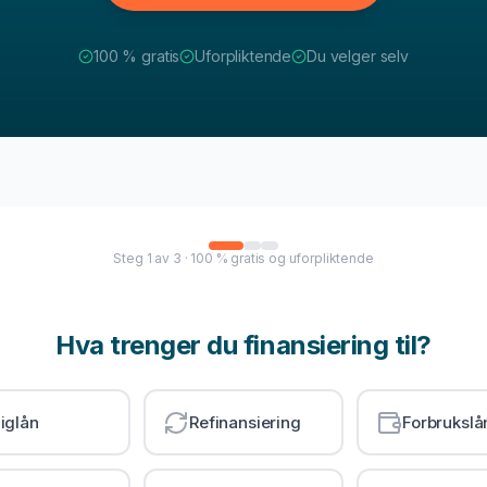
100 % gratis
Uforpliktende
Du velger selv
Steg
1
av
3
· 100 % gratis og uforpliktende
Hva trenger du finansiering til?
iglån
Refinansiering
Forbrukslå