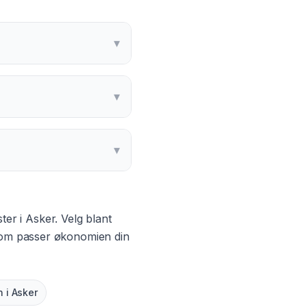
▾
▾
▾
ster i
Asker
. Velg blant
 som passer økonomien din
n
i
Asker