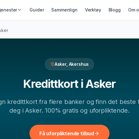
jenester
Guider
Sammenlign
Verktøy
Blogg
Om o
IKRING &
GJELD &
LÅN & KREDITT
sker
ING
REFINANSIERING
Smålån
ikring
Refinansiering
Lån uten sikkerhet
ing
Samlelån
Kredittkort
Gjeldsordning
Asker
,
Akershus
Lån på dagen
Inkassohjelp
Kredittkort
i
Asker
gn
kredittkort
fra flere banker og finn det beste t
deg i
Asker
. 100% gratis og uforpliktende.
Få uforpliktende tilbud