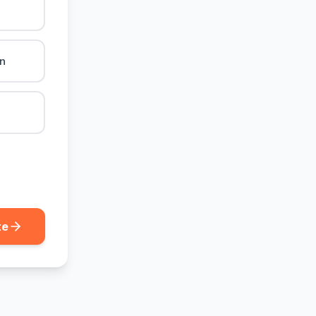
ån
te