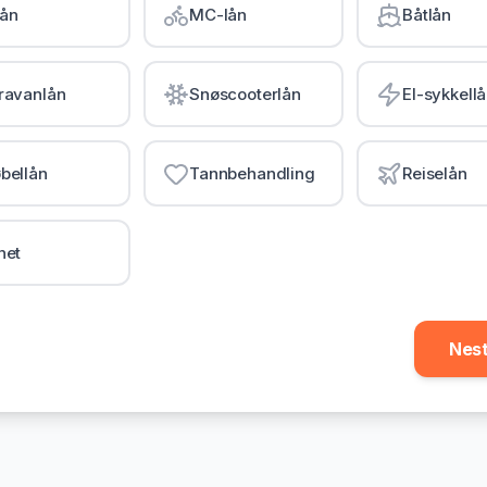
lån
MC-lån
Båtlån
ravanlån
Snøscooterlån
El-sykkell
bellån
Tannbehandling
Reiselån
net
Nes