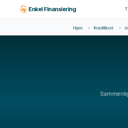
Enkel Finansiering
T
KJØRETØY
BOLIG & LIVSSTIL
FORS
Hjem
Kredittkort
A
LEAS
Billån
Forbrukslån
Fors
MC-lån
Boliglån
Leas
Båtlån
Tannlege
Caravanlån
Reise
Snøscooterlån
Møbler
El-sykkel
Sammenli
Se alle tjenester →