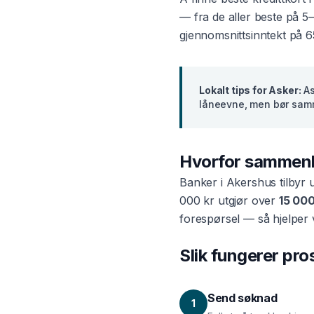
— fra de aller beste på 5
gjennomsnittsinntekt på
6
Lokalt tips for
Asker
:
As
låneevne, men bør samm
Hvorfor sammen
Banker i
Akershus
tilbyr 
000 kr utgjør over
15 000
forespørsel — så hjelper 
Slik fungerer pr
Send søknad
1