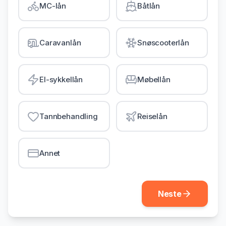
MC-lån
Båtlån
Gjeldsordning
Inkassohjelp
Caravanlån
Snøscooterlån
LÅN & KREDITT
Smålån
El-sykkellån
Møbellån
Lån uten sikkerhet
Kredittkort
Tannbehandling
Reiselån
Lån på dagen
Annet
Neste