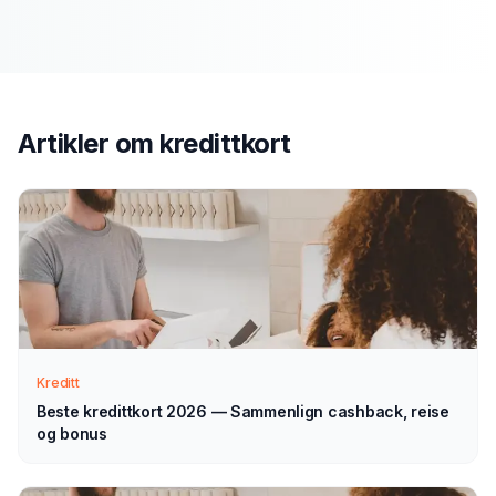
Send søknad
1
Fyll ut vårt enkle skjema — det tar bare noen minutter.
Velg kredittkort som type.
Artikler om
kredittkort
Vi tar kontakt
2
Vi går gjennom forespørselen din og tar kontakt med
veiledning — normalt innen 1–2 virkedager.
Velg selv
3
Sammenlign aktuelle tilbud i ro og mak, og velg det som
passer deg — helt uforpliktende.
Kreditt
Beste kredittkort 2026 — Sammenlign cashback, reise
og bonus
Tips for å få best mulig
kredittkort
i