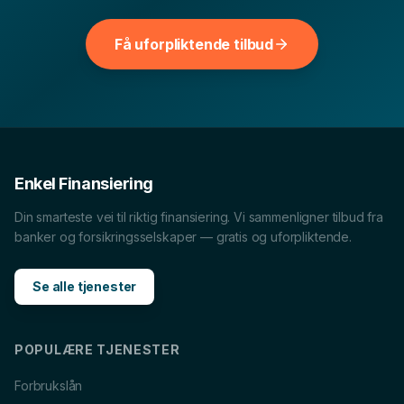
sammenligne vilkår, renter og hva som passer
økonomien din best.
Få uforpliktende tilbud
Billån
i
Tønsberg
Forbrukslån
i
Tønsberg
Boliglån
i
Tønsberg
MC-lån
i
Tønsberg
Båtlån
i
Tønsberg
Caravanlån
i
Tønsberg
Enkel Finansiering
Snøscooterlån
i
Tønsberg
Din smarteste vei til riktig finansiering. Vi sammenligner tilbud fra
Lån til tannlege
i
Tønsberg
banker og forsikringsselskaper — gratis og uforpliktende.
Se alle tjenester
POPULÆRE TJENESTER
Forbrukslån