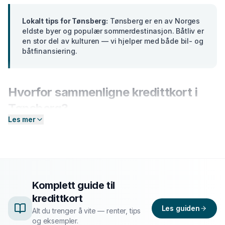
Lokalt tips for
Tønsberg
:
Tønsberg er en av Norges
eldste byer og populær sommerdestinasjon. Båtliv er
en stor del av kulturen — vi hjelper med både bil- og
båtfinansiering.
Hvorfor sammenligne
kredittkort
i
Tønsberg
?
Les mer
Banker i
Vestfold
tilbyr ulike renter basert på din profil.
En forskjell på bare 2 prosentpoeng på et lån på 300
000 kr utgjør over
15 000 kr
i sparte rentekostnader
over 5 år. Hos Enkel Finansiering sender du én
forespørsel — så hjelper vi deg å sammenligne aktuelle
Komplett guide til
tilbud og finne det som passer deg best.
kredittkort
Les guiden
Alt du trenger å vite — renter, tips
Slik fungerer prosessen
og eksempler.