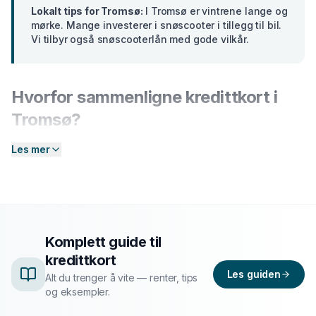
Lokalt tips for
Tromsø
:
I Tromsø er vintrene lange og
mørke. Mange investerer i snøscooter i tillegg til bil.
Vi tilbyr også snøscooterlån med gode vilkår.
Hvorfor sammenligne
kredittkort
i
Tromsø
?
Banker i
Troms
tilbyr ulike renter basert på din profil.
Les mer
En forskjell på bare 2 prosentpoeng på et lån på 300
000 kr utgjør over
15 000 kr
i sparte rentekostnader
over 5 år. Hos Enkel Finansiering sender du én
forespørsel — så hjelper vi deg å sammenligne aktuelle
tilbud og finne det som passer deg best.
Komplett guide til
kredittkort
Slik fungerer prosessen
Les guiden
Alt du trenger å vite — renter, tips
og eksempler.
Send søknad