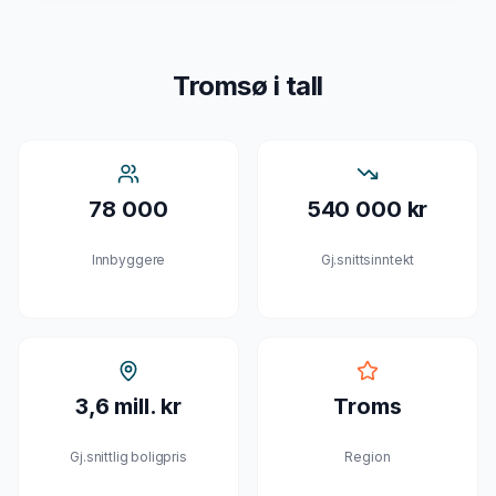
Tromsø
i tall
78 000
540 000 kr
Innbyggere
Gj.snittsinntekt
3,6 mill. kr
Troms
Gj.snittlig boligpris
Region