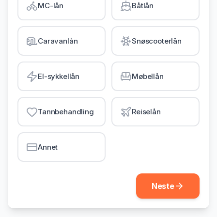
MC-lån
Båtlån
Gjeldsordning
Inkassohjelp
Caravanlån
Snøscooterlån
LÅN & KREDITT
Smålån
El-sykkellån
Møbellån
Lån uten sikkerhet
Kredittkort
Tannbehandling
Reiselån
Lån på dagen
Annet
Neste