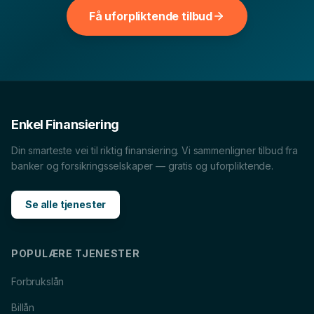
Få uforpliktende tilbud
Billån
i
Tromsø
Forbrukslån
i
Tromsø
Boliglån
i
Tromsø
MC-lån
i
Tromsø
Båtlån
i
Tromsø
Caravanlån
i
Tromsø
Snøscooterlån
i
Tromsø
Lån til tannlege
i
Tromsø
Enkel Finansiering
Din smarteste vei til riktig finansiering. Vi sammenligner tilbud fra
banker og forsikringsselskaper — gratis og uforpliktende.
Se alle tjenester
POPULÆRE TJENESTER
Forbrukslån
Billån