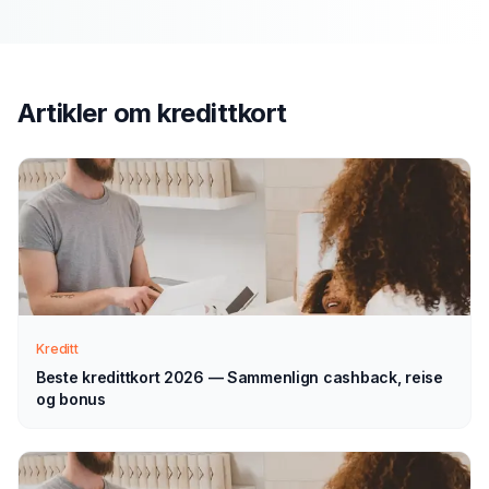
1
Fyll ut vårt enkle skjema — det tar bare noen minutter.
Velg kredittkort som type.
Artikler om
kredittkort
Vi tar kontakt
2
Vi går gjennom forespørselen din og tar kontakt med
veiledning — normalt innen 1–2 virkedager.
Velg selv
3
Sammenlign aktuelle tilbud i ro og mak, og velg det som
passer deg — helt uforpliktende.
Kreditt
Beste kredittkort 2026 — Sammenlign cashback, reise
og bonus
Tips for å få best mulig
kredittkort
i
Tromsø
Sammenlign alltid flere tilbud
— renteforskjellen